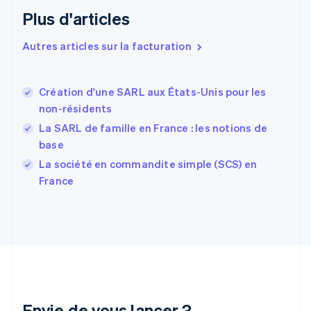
Espagne
Plus d'articles
Español
English
Estonie
Autres articles sur la facturation
English
États-Unis
English
Español
简体中文
Création d'une SARL aux États-Unis pour les
Finlande
English
Svenska
non-résidents
France
La SARL de famille en France : les notions de
Français
English
base
Gibraltar
English
La société en commandite simple (SCS) en
Grèce
France
English
Hongrie
English
Inde
English
Irlande
English
Italie
Italiano
English
Envie de vous lancer ?