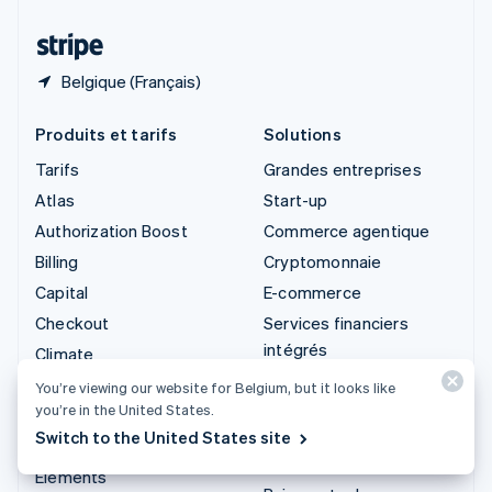
Thaïlande
ไทย
English
Belgique (Français)
Produits et tarifs
Solutions
Tarifs
Grandes entreprises
Atlas
Start-up
Authorization Boost
Commerce agentique
Billing
Cryptomonnaie
Capital
E-commerce
Checkout
Services financiers
intégrés
Climate
Automatisation des
Connect
You’re viewing our website for Belgium, but it looks like
opérations financières
you’re in the United States.
Cryptomonnaie
Entreprises
Switch to the United States site
Data Pipeline
internationales
Elements