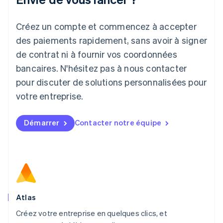
Japon
日本語
English
Créez un compte et commencez à accepter
Lettonie
English
des paiements rapidement, sans avoir à signer
Liechtenstein
de contrat ni à fournir vos coordonnées
Deutsch
English
Lituanie
bancaires. N'hésitez pas à nous contacter
English
pour discuter de solutions personnalisées pour
Luxembourg
votre entreprise.
Français
Deutsch
English
Malaisie
English
简体中文
Démarrer
Contacter notre équipe
Malte
English
Mexique
Español
English
Norvège
English
Nouvelle-Zélande
English
Atlas
Pays-Bas
Créez votre entreprise en quelques clics, et
Nederlands
English