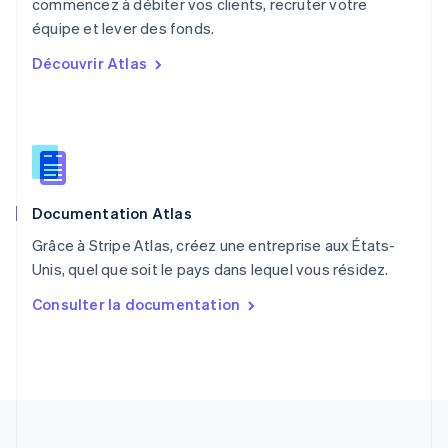
commencez à débiter vos clients, recruter votre
Pologne
English
équipe et lever des fonds.
Portugal
Découvrir Atlas
Português
English
R.A.S. de Hong Kong, Chine
English
简体中文
République tchèque
English
Roumanie
English
Documentation Atlas
Royaume-Uni
English
Grâce à Stripe Atlas, créez une entreprise aux États-
Singapour
Unis, quel que soit le pays dans lequel vous résidez.
English
简体中文
Slovaquie
Consulter la documentation
English
Slovénie
English
Italiano
Suède
Svenska
English
Suisse
Deutsch
Français
Italiano
English