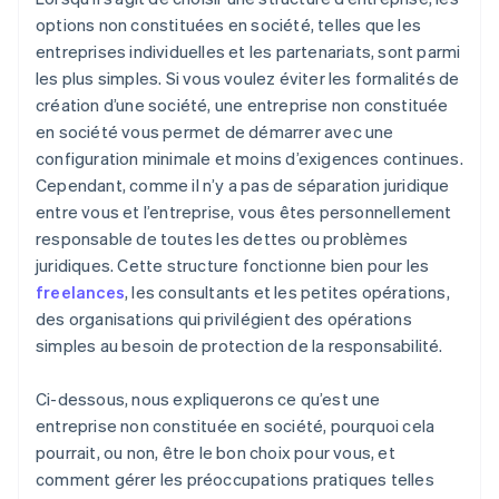
Achat dématérialisé des actions du fondateur
options non constituées en société, telles que les
entreprises individuelles et les partenariats, sont parmi
Déclaration fiscale automatique au titre de
les plus simples. Si vous voulez éviter les formalités de
l’article 83(b)
création d’une société, une entreprise non constituée
Documents juridiques d’entreprise de classe
en société vous permet de démarrer avec une
mondiale
configuration minimale et moins d’exigences continues.
Cependant, comme il n’y a pas de séparation juridique
Une année gratuite de Stripe Payments, plus de
50 000 $ en crédits et remises partenaires
entre vous et l’entreprise, vous êtes personnellement
responsable de toutes les dettes ou problèmes
juridiques. Cette structure fonctionne bien pour les
freelances
, les consultants et les petites opérations,
des organisations qui privilégient des opérations
simples au besoin de protection de la responsabilité.
Ci-dessous, nous expliquerons ce qu’est une
entreprise non constituée en société, pourquoi cela
pourrait, ou non, être le bon choix pour vous, et
comment gérer les préoccupations pratiques telles