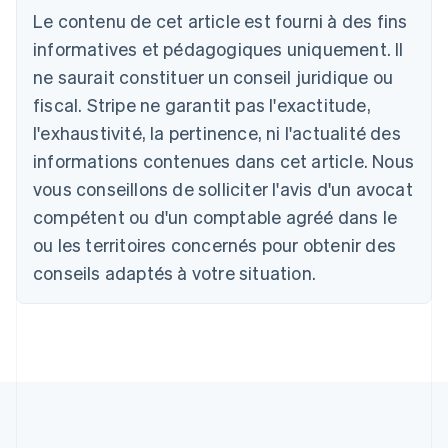
Australie
Le contenu de cet article est fourni à des fins
English
informatives et pédagogiques uniquement. Il
Autriche
ne saurait constituer un conseil juridique ou
Deutsch
English
Belgique
fiscal. Stripe ne garantit pas l'exactitude,
Nederlands
Français
Deutsch
English
l'exhaustivité, la pertinence, ni l'actualité des
Brésil
Português
English
informations contenues dans cet article. Nous
Bulgarie
vous conseillons de solliciter l'avis d'un avocat
English
Canada
compétent ou d'un comptable agréé dans le
English
Français
ou les territoires concernés pour obtenir des
Chine continentale
conseils adaptés à votre situation.
简体中文
English
Chypre
English
Croatie
English
Italiano
Danemark
English
Émirats arabes unis
English