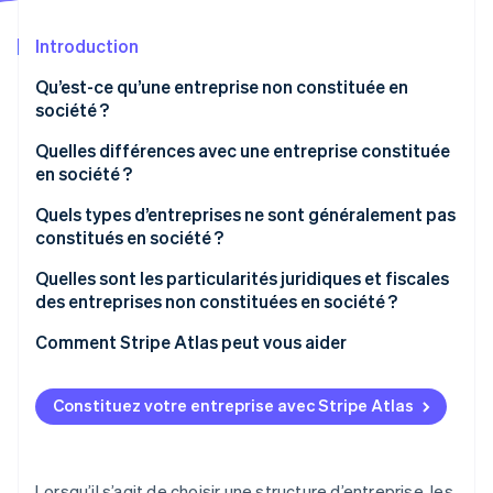
Découvrez les prochaines évolutions
Commerce en ligne
Introduction
Radar
Prévention de la fraude
Qu’est-ce qu’une entreprise non constituée en
Écosystème
Atlas
société ?
Constitution de start-up
Partenaires
Quelles différences avec une entreprise constituée
Climate
Stripe App Marketplace
en société ?
Élimination du carbone
Identity
Entreprises non constituées en société
Quels types d’entreprises ne sont généralement pas
Vérification de l'identité
constitués en société ?
Entreprises constituées en société
Quelles sont les particularités juridiques et fiscales
des entreprises non constituées en société ?
Aspects juridiques
Comment Stripe Atlas peut vous aider
Stripe Sessions 2026
Découvrez comment Stripe construit l’infrastructure écono
Aspects fiscaux
S’inscrire sur Atlas
Regarder la vidéo
Constituez votre entreprise avec Stripe Atlas
Aspects réglementaires
Accepter des paiements et effectuer des
opérations bancaires avant l’obtention de votre
numéro EIN
Lorsqu’il s’agit de choisir une structure d’entreprise, les