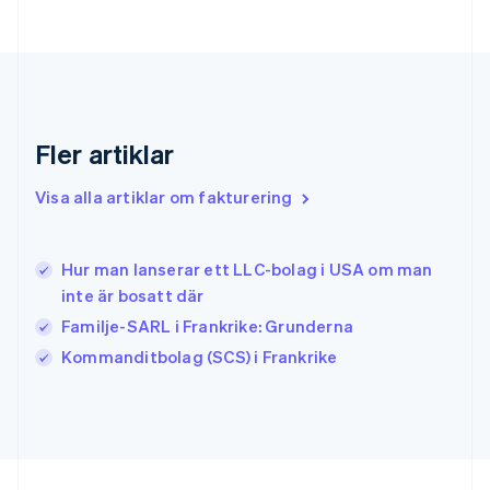
Grekland
English
Hongkong SAR, Kina
English
简体中文
Indien
English
Fler artiklar
Irland
English
Visa alla artiklar om fakturering
Italien
Italiano
English
Japan
日本語
English
Hur man lanserar ett LLC-bolag i USA om man
Kanada
inte är bosatt där
English
Français
Familje-SARL i Frankrike: Grunderna
Kroatien
English
Italiano
Kommanditbolag (SCS) i Frankrike
Lettland
English
Liechtenstein
Deutsch
English
Litauen
English