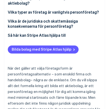
Identitetsverifiering online
aktiebolag?
Partner
Stripe App Marketplace
Personföretag
Vilka typer av företag är vanligtvis personföretag?
Aktiebolag
Vilka är de juridiska och skattemässiga
konsekvenserna för personföretag?
Stripe Sessions 2026
Se hur Stripe bygger den ekonomiska inf
Rättsliga konsekvenser
Så här kan Stripe Atlas hjälpa till
Titta nu
Skattekonsekvenser
Ansök till Atlas
Bilda bolag med Stripe Atlas hjälp
Rättsliga konsekvenser
Ta emot betalningar och banktjänster innan ditt EIN
anländer
Kontantfritt aktieköp för grundare
När det gäller att välja företagsform är
personföretagsalternativ – som enskild firma och
Automatisk deklaration för val av skatt enligt 83(b)
handelsbolag– några av de enklaste. Om du vill slippa
Juridiska dokument för företag i världsklass
allt det formella kring att bilda ett aktiebolag, är ett
personföretag en möjlighet för dig att komma igång
Ett kostnadsfritt år med Stripe Payments, plus
med minimal startinsats och färre löpande krav. Men
50 000 USD i partnerkrediter och rabatter
eftersom det inte finns någon juridisk uppdelning