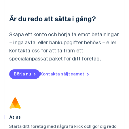
Luxemburg
Français
Deutsch
English
Är du redo att sätta i gång?
Malaysia
English
简体中文
Malta
Skapa ett konto och börja ta emot betalningar
English
Mexiko
– inga avtal eller bankuppgifter behövs – eller
Español
English
kontakta oss för att ta fram ett
Nederländerna
specialanpassat paket för ditt företag.
Nederlands
English
Norge
English
Börja nu
Kontakta säljteamet
Nya Zeeland
English
Polen
English
Portugal
Português
English
Rumänien
English
Atlas
Schweiz
Starta ditt företag med några få klick och gör dig redo
Deutsch
Français
Italiano
English