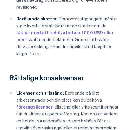
dessa avdrag och förbered dig för eventuella
revisioner.
Beräknade skatter:
Personföretagsägare måste
varje kvartal betala beräknade skatter om de
räknar med att behöva betala 1 000 USD eller
mer
i skatt när de deklarerar. Genom att sköta
dessa betalningar kan du undvika straffavgifter
längre fram.
Rättsliga konsekvenser
Licenser och tillstånd:
Beroende på ditt
arbetsområde och din plats kan du behöva
företagslicenser
, tillstånd eller yrkescertifieringar
när du driver ett personföretag. Kraven kan variera
en hel del, så undersök vad som behövs för att
undvika överraskningar eller efterlevnadsproblem.