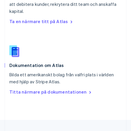
att debitera kunder, rekrytera ditt team och anskaffa
Singapore
English
简体中文
kapital.
Slovakien
Ta en närmare titt på Atlas
English
Slovenien
English
Italiano
Spanien
Español
English
Storbritannien
English
Dokumentation om Atlas
Sverige
Svenska
English
Bilda ett amerikanskt bolag från valfri plats i världen
Thailand
med hjälp av Stripe Atlas.
ไทย
English
Tjeckien
Titta närmare på dokumentationen
English
Tyskland
Deutsch
English
Ungern
English
USA
English
Español
简体中文