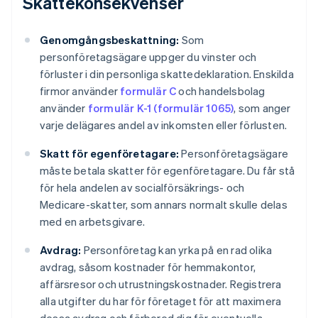
Skattekonsekvenser
Genomgångsbeskattning:
Som
personföretagsägare uppger du vinster och
förluster i din personliga skattedeklaration. Enskilda
firmor använder
formulär C
och handelsbolag
använder
formulär K-1 (formulär 1065)
, som anger
varje delägares andel av inkomsten eller förlusten.
Skatt för egenföretagare:
Personföretagsägare
måste betala skatter för egenföretagare. Du får stå
för hela andelen av socialförsäkrings- och
Medicare-skatter, som annars normalt skulle delas
med en arbetsgivare.
Avdrag:
Personföretag kan yrka på en rad olika
avdrag, såsom kostnader för hemmakontor,
affärsresor och utrustningskostnader. Registrera
alla utgifter du har för företaget för att maximera