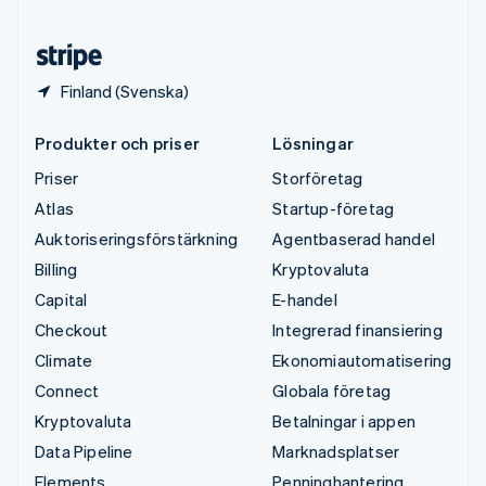
Österrike
Deutsch
English
Finland (Svenska)
Produkter och priser
Lösningar
Priser
Storföretag
Atlas
Startup-företag
Auktoriseringsförstärkning
Agentbaserad handel
Billing
Kryptovaluta
Capital
E-handel
Checkout
Integrerad finansiering
Climate
Ekonomiautomatisering
Connect
Globala företag
Kryptovaluta
Betalningar i appen
Data Pipeline
Marknadsplatser
Elements
Penninghantering