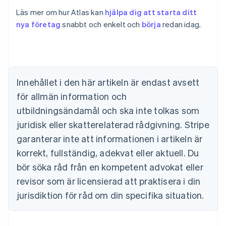
English
Belgien
Läs mer om hur Atlas kan
hjälpa dig att starta ditt
Nederlands
Français
Deutsch
English
nya företag
snabbt och enkelt och
börja
redan idag.
Brasilien
Português
English
Bulgarien
English
Cypern
Innehållet i den här artikeln är endast avsett
English
Danmark
för allmän information och
English
utbildningsändamål och ska inte tolkas som
Estland
juridisk eller skatterelaterad rådgivning. Stripe
English
Fastlandskina
garanterar inte att informationen i artikeln är
简体中文
English
korrekt, fullständig, adekvat eller aktuell. Du
Finland
English
Svenska
bör söka råd från en kompetent advokat eller
Frankrike
revisor som är licensierad att praktisera i din
Français
English
Förenade Arabemiraten
jurisdiktion för råd om din specifika situation.
English
Gibraltar
English