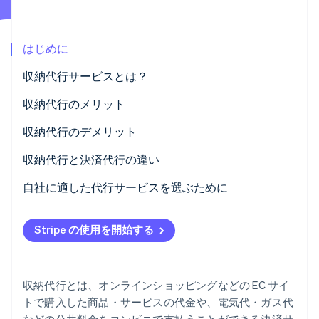
パートナー
Climate
Stripe App Marketplace
カーボンリムーバル
はじめに
Identity
オンライン本人確認
収納代行サービスとは？
収納代行の仕組み・手順
収納代行のメリット
収納代行サービスにかかる料金
販売のチャンスが広がる
収納代行のデメリット
Stripe Sessions 2026
コンビニ各社との契約を一本化できる
手数料などの費用がかかる
収納代行と決済代行の違い
Stripe が AI の経済インフラをどのように構築しているかを
ご覧ください。
決済に関する情報を管理しやすい
代金未回収のリスク
自社に適した代行サービスを選ぶために
こちらをご覧ください
代行会社によって生じるセキュリティ面のリスク
Stripe の使用を開始する
収納代行とは、オンラインショッピングなどの EC サイ
トで購入した商品・サービスの代金や、電気代・ガス代