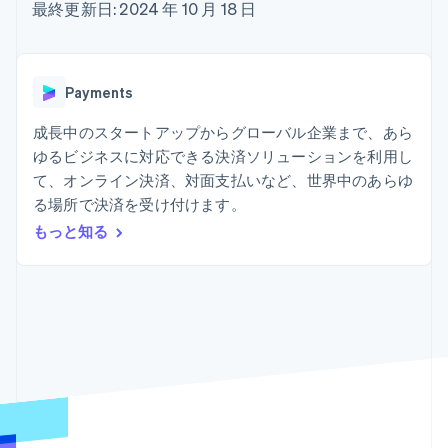
Recognition
ポーネント
最終更新日: 2024 年 10 月 18 日
SaaS
従量課金請求を提供
決済手段
製品ロードマップ
ステーブルコイン担保型
会計管理の
125 以上の決
Sessions 年次カンファ
のカードを発行
自動化
済手段を利用
レンス
エージェントによるサー
Stripe
可能
Terminal
採用情報
ビスのプロビジョニング
Payments
Sigma
業種別
対面支払い
ニュースルーム
と管理
カスタムレ
Authorization
Stripe Press
成長中のスタートアップからグローバル企業まで、あら
ポート
Boost
AI 企業
Data
決済成功率の
ゆるビジネスに対応できる決済ソリューションを利用し
クリエイターエコノミ―
Pipeline
最適化
ゲーム
て、オンライン決済、対面支払いなど、世界中のあらゆ
リソース
データの同
Link
ホスピタリティ、旅行、
お問い合わせ
る場所で決済を受け付けます。
期
スピーディー
レジャー
な決済
保険
アプリへの導入
もっと知る
営業にお問い合わせ
メディアおよびエンター
コードサンプル
パートナーになる
テインメント
開発者のブログ
非営利団体
API ステータス
プロフェッショナルサー
その他
ビス
Product roadmap
パブリックセクター
今後の予定を確認
小売業
Radar
不正防止
エコシステム
Atlas
スタートアップの企業設立