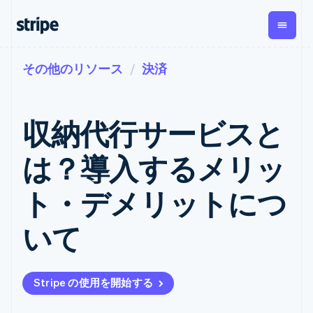
その他のリソース
決済
企業規模別
ドキュメント
学ぶ
支払い
収益
資金管
プラッ
理
フォー
大企業向け
Stripe のドキュメント
ブログ
とマー
Payments
Billing
スタートアップ向け
API リファレンス
導入事例
収納代行サービスと
オンライン決
経常収益
ットプ
Global
ライブラリと SDK
ガイド
済
Metronome
Payouts
イス
Stripe Apps
Managed
は？導入するメリッ
従量課金
Payments
第三者
Connec
ユースケース別
マーチャント
サブスクリ
への入
サポート
プション
オブレコード
金
ト・デメリットにつ
プラッ
ガイド
エージェンティックコマ
サブスクリ
ソリューショ
Payment links
フォー
ース
サポートに問い合わせる
プションの
ン
決済の
E コマース / ECサイト
オンライン決済を受け付
管理サポートプラン
コーディング
管理
Invoicing
いて
築
埋込型金融
け
プロフェッショナルサー
1 回限りまた
不要の決済ペ
請求・財務関連
構築済みの決済を実装
ビス
は継続
ージ
Checkout
グローバルビジネス
プラットフォームまたは
構築済み決済
Tax
アプリ内決済
マーケットプレイスを構
消費税と
UI
Stripe の使用を開始する
マーケットプレイス
築する
VAT の自動
Elements
資金管理
サブスクリプションを管
柔軟な UI コン
計算
Revenue
会社
プラットフォーム
理