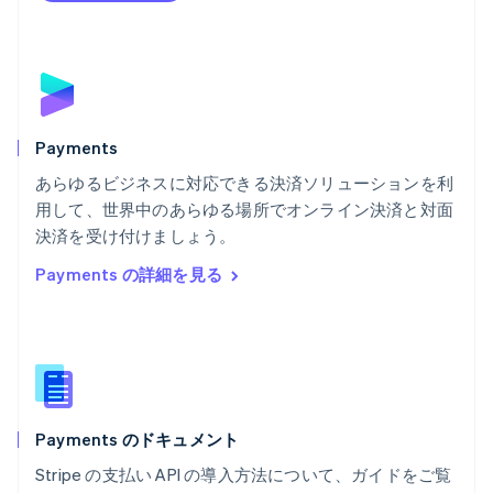
Português
English
フランス
Français
English
ブルガリア
English
ベルギー
Nederlands
Français
Deutsch
English
Payments
ポーランド
あらゆるビジネスに対応できる決済ソリューションを利
English
用して、世界中のあらゆる場所でオンライン決済と対面
ポルトガル
Português
English
決済を受け付けましょう。
マルタ
Payments の詳細を見る
English
マレーシア
English
简体中文
メキシコ
Español
English
ラトビア
English
Payments のドキュメント
リトアニア
English
Stripe の支払い API の導入方法について、ガイドをご覧
リヒテンシュタイン