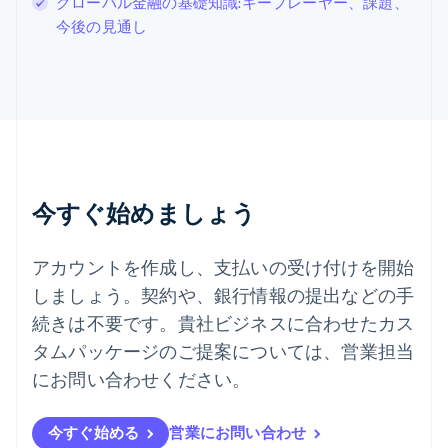
グローバル金融の基礎知識:キープレーヤー、課題、
Español
English
今後の見通し
スロバキア
English
スロベニア
English
Italiano
タイ
ไทย
English
チェコ共和国
English
デンマーク
今すぐ始めましょう
English
ドイツ
Deutsch
English
アカウントを作成し、支払いの受け付けを開始
ニュージーランド
しましょう。契約や、銀行情報の提出などの手
English
ノルウェー
続きは不要です。貴社ビジネスに合わせたカス
English
タムパッケージのご提案については、営業担当
ハンガリー
にお問い合わせください。
English
フィンランド
English
Svenska
今すぐ始める
営業にお問い合わせ
ブラジル