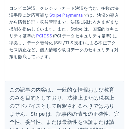
コンビニ決済、クレジットカード決済を含む、多数の決
済手段に対応可能な
Stripe Payments
では、決済の導入
から情報処理・収益管理まで、決済に関わるさまざまな
機能を提供しています。また、Stripe は、国際的セキュ
リティ基準の
PCI DSS
(PCI データセキュリティ基準) に
準拠し、データ暗号化 (SSL/TLS 技術) による不正アク
アイルランド
セス防止など、個人情報や取引データのセキュリティ対
English
策を徹底しています。
アメリカ
English
Español
简体中文
アラブ首長国連邦
English
イギリス
English
この記事の内容は、一般的な情報および教育
イタリア
のみを目的としており、法律上または税務上
Italiano
English
インド
のアドバイスとして解釈されるべきではあり
English
ません。Stripe は、記事内の情報の正確性、完
エストニア
全性、妥当性、または最新性を保証または請
English
オーストラリア