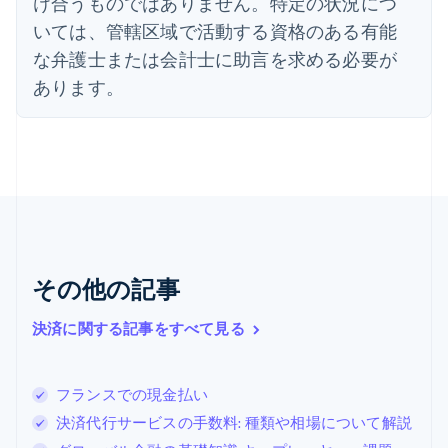
け合うものではありません。特定の状況につ
English
いては、管轄区域で活動する資格のある有能
オーストリア
Deutsch
English
な弁護士または会計士に助言を求める必要が
オランダ
あります。
Nederlands
English
カナダ
English
Français
キプロス
English
ギリシア
English
クロアチア
English
Italiano
ジブラルタル
その他の記事
English
シンガポール
決済に関する記事をすべて見る
English
简体中文
スイス
Deutsch
Français
Italiano
English
フランスでの現金払い
スウェーデン
Svenska
English
決済代行サービスの手数料: 種類や相場について解説
スペイン