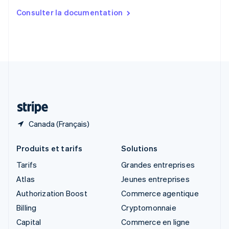
Slovaquie
Consulter la documentation
English
Slovénie
English
Italiano
Suède
Svenska
English
Suisse
Deutsch
Français
Italiano
English
Thaïlande
ไทย
English
Canada (Français)
Produits et tarifs
Solutions
Tarifs
Grandes entreprises
Atlas
Jeunes entreprises
Authorization Boost
Commerce agentique
Billing
Cryptomonnaie
Capital
Commerce en ligne