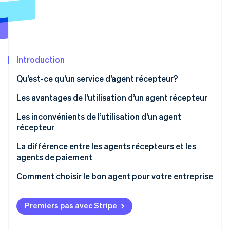
Commerce de détail
État des API
Atlas
Constitution d'une entreprise
Climate
Élimination du carbone
Écosystème
Introduction
Identity
Partenaires
Vérification de l'identité
Stripe App Marketplace
Qu’est-ce qu’un service d’agent récepteur?
Fonctionnement d’un agent récepteur
Les avantages de l’utilisation d’un agent récepteur
Frais pour les services de l’agent récepteur
Vos opportunités de vente vont se développer
Les inconvénients de l’utilisation d’un agent
récepteur
Stripe Sessions 2026
Vous pouvez consolider les contrats avec chaque
Découvrez comment Stripe construit l’infrastructure écon
entreprise de dépanneur
Il y a des frais et d’autres coûts impliqués
La différence entre les agents récepteurs et les
l’IA.
agents de paiement
Regarder
La gestion des informations de paiement est facile
Il existe un risque de non-encaissement du paiement
Comment choisir le bon agent pour votre entreprise
Les risques de sécurité peuvent être causés par
l’utilisation d’agents
Premiers pas avec Stripe