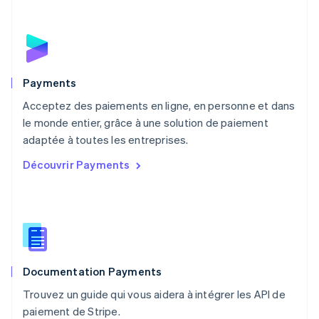
Mexique
Español
English
Norvège
English
Nouvelle-Zélande
English
Payments
Pays-Bas
Acceptez des paiements en ligne, en personne et dans
Nederlands
English
le monde entier, grâce à une solution de paiement
Pologne
English
adaptée à toutes les entreprises.
Portugal
Découvrir Payments
Português
English
RAS de Hong Kong, Chine
English
简体中文
République tchèque
English
Roumanie
English
Documentation Payments
Royaume-Uni
English
Trouvez un guide qui vous aidera à intégrer les API de
Singapour
paiement de Stripe.
English
简体中文