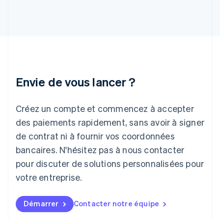
Hongrie
English
Inde
English
Irlande
English
Italie
Italiano
English
Envie de vous lancer ?
Japon
日本語
English
Créez un compte et commencez à accepter
Lettonie
English
des paiements rapidement, sans avoir à signer
Liechtenstein
de contrat ni à fournir vos coordonnées
Deutsch
English
Lituanie
bancaires. N'hésitez pas à nous contacter
English
pour discuter de solutions personnalisées pour
Luxembourg
votre entreprise.
Français
Deutsch
English
Malaisie
English
简体中文
Démarrer
Contacter notre équipe
Malte
English