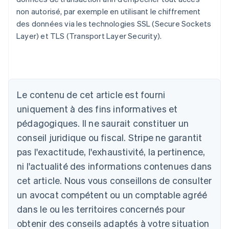
non autorisé, par exemple en utilisant le chiffrement
des données via les technologies SSL (Secure Sockets
Layer) et TLS (Transport Layer Security).
Allemagne
Deutsch
English
Australie
Le contenu de cet article est fourni
English
uniquement à des fins informatives et
Autriche
pédagogiques. Il ne saurait constituer un
Deutsch
English
Belgique
conseil juridique ou fiscal. Stripe ne garantit
Nederlands
Français
Deutsch
English
pas l'exactitude, l'exhaustivité, la pertinence,
Brésil
ni l'actualité des informations contenues dans
Português
English
Bulgarie
cet article. Nous vous conseillons de consulter
English
un avocat compétent ou un comptable agréé
Canada
English
Français
dans le ou les territoires concernés pour
Chine continentale
obtenir des conseils adaptés à votre situation
简体中文
English