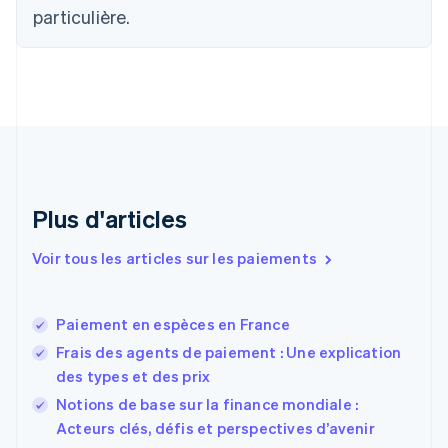
Chypre
particulière.
English
Croatie
English
Italiano
Danemark
English
Émirats arabes unis
English
Espagne
Español
English
Plus d'articles
Estonie
English
Voir tous les articles sur les paiements
États-Unis
English
Español
简体中文
Finlande
English
Svenska
Paiement en espèces en France
France
Frais des agents de paiement : Une explication
Français
English
des types et des prix
Gibraltar
English
Notions de base sur la finance mondiale :
Grèce
Acteurs clés, défis et perspectives d’avenir
English