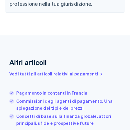
Croazia
professione nella tua giurisdizione.
English
Italiano
Danimarca
English
Emirati Arabi Uniti
English
Estonia
English
Finlandia
English
Svenska
Altri articoli
Francia
Français
English
Vedi tutti gli articoli relativi ai pagamenti
Germania
Deutsch
English
Giappone
日本語
English
Pagamento in contanti in Francia
Gibilterra
Commissioni degli agenti di pagamento: Una
English
spiegazione dei tipi e dei prezzi
Grecia
English
Concetti di base sulla finanza globale: attori
India
principali, sfide e prospettive future
English