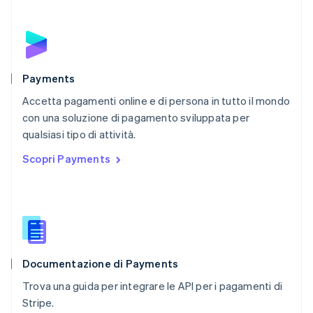
Paesi Bassi
Nederlands
English
Polonia
English
Portogallo
Português
English
Payments
RAS di Hong Kong, Cina
Accetta pagamenti online e di persona in tutto il mondo
English
简体中文
con una soluzione di pagamento sviluppata per
Regno Unito
English
qualsiasi tipo di attività.
Repubblica Ceca
Scopri Payments
English
Romania
English
Singapore
English
简体中文
Slovacchia
English
Documentazione di Payments
Slovenia
English
Italiano
Trova una guida per integrare le API per i pagamenti di
Spagna
Stripe.
Español
English