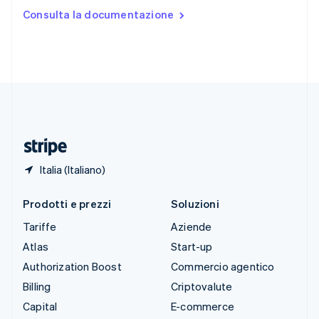
Stati Uniti
Consulta la documentazione
English
Español
简体中文
Svezia
Svenska
English
Svizzera
Deutsch
Français
Italiano
English
Thailandia
ไทย
English
Ungheria
English
Italia (Italiano)
Prodotti e prezzi
Soluzioni
Tariffe
Aziende
Atlas
Start-up
Authorization Boost
Commercio agentico
Billing
Criptovalute
Capital
E-commerce