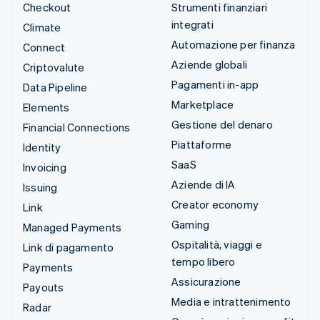
Checkout
Strumenti finanziari
integrati
Climate
Automazione per finanza
Connect
Aziende globali
Criptovalute
Pagamenti in-app
Data Pipeline
Marketplace
Elements
Gestione del denaro
Financial Connections
Piattaforme
Identity
SaaS
Invoicing
Aziende di IA
Issuing
Creator economy
Link
Gaming
Managed Payments
Ospitalità, viaggi e
Link di pagamento
tempo libero
Payments
Assicurazione
Payouts
Media e intrattenimento
Radar