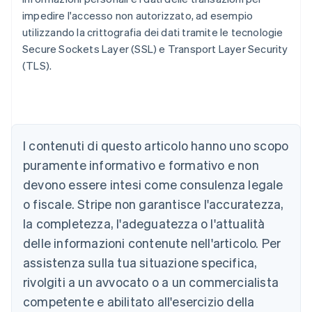
impedire l'accesso non autorizzato, ad esempio
utilizzando la crittografia dei dati tramite le tecnologie
Secure Sockets Layer (SSL) e Transport Layer Security
(TLS).
Australia
English
Austria
Deutsch
English
I contenuti di questo articolo hanno uno scopo
Belgio
puramente informativo e formativo e non
Nederlands
Français
Deutsch
English
Brasile
devono essere intesi come consulenza legale
Português
English
o fiscale. Stripe non garantisce l'accuratezza,
Bulgaria
la completezza, l'adeguatezza o l'attualità
English
Canada
delle informazioni contenute nell'articolo. Per
English
Français
assistenza sulla tua situazione specifica,
Cina continentale
简体中文
English
rivolgiti a un avvocato o a un commercialista
Cipro
competente e abilitato all'esercizio della
English