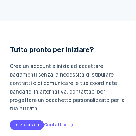
Irlanda
English
Italia
Italiano
English
Lettonia
English
Liechtenstein
Deutsch
English
Tutto pronto per iniziare?
Lituania
English
Crea un account e inizia ad accettare
Lussemburgo
Français
Deutsch
English
pagamenti senza la necessità di stipulare
Malaysia
contratti o di comunicare le tue coordinate
English
简体中文
Malta
bancarie. In alternativa, contattaci per
English
progettare un pacchetto personalizzato per la
Messico
tua attività.
Español
English
Norvegia
English
Inizia ora
Contattaci
Nuova Zelanda
English