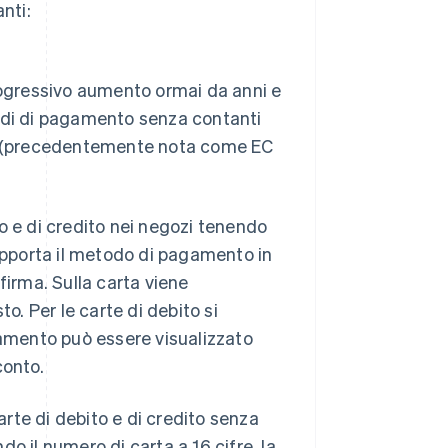
nti:
progressivo aumento ormai da anni e
todi di pagamento senza contanti
(precedentemente nota come EC
ito e di credito nei negozi tenendo
supporta il metodo di pagamento in
firma. Sulla carta viene
o. Per le carte di debito si
gamento può essere visualizzato
conto.
carte di debito e di credito senza
ndo il numero di carta a 16 cifre, la