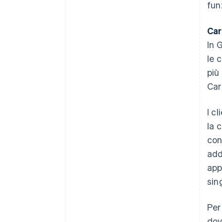
fun
Car
In 
le 
più 
Car
I c
la 
con
add
app
sin
Per
dov