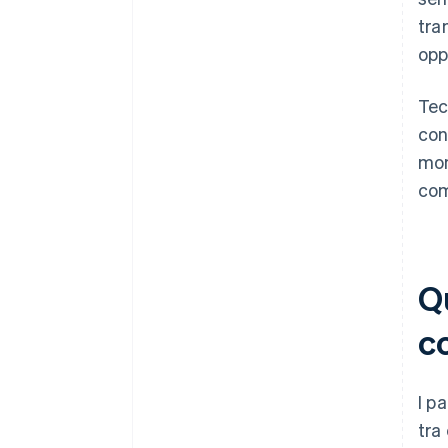
tra
oppo
Tec
con
mon
com
Q
c
I p
tra