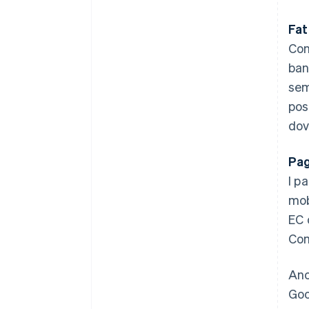
Fat
Con
ban
sem
pos
dov
Pag
I p
mob
EC 
Com
Anc
Goo