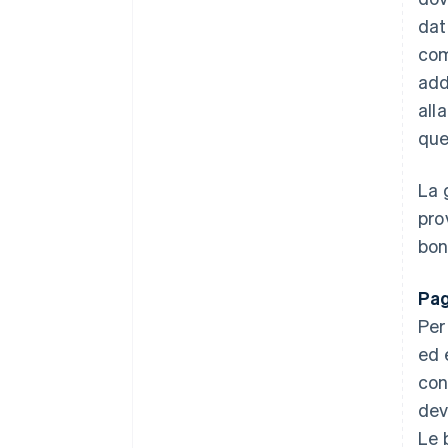
dat
com
add
all
que
La 
pro
bon
Pag
Per
ed 
con
dev
Le 