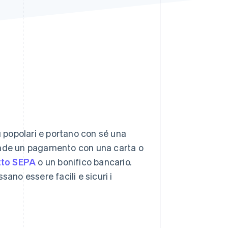
Stripe Sessions 2026
Scopri come Stripe sta
costruendo
l'infrastruttura
economica per l'IA.
Guarda ora
 popolari e portano con sé una
tende un pagamento con una carta o
tto SEPA
o un bonifico bancario.
ano essere facili e sicuri i