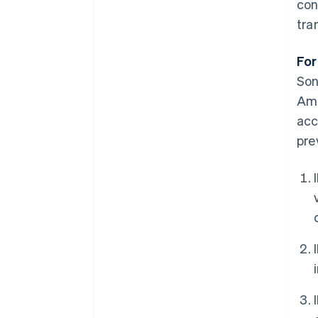
con
tra
For
Son
Ama
acc
pre