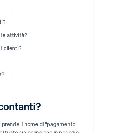
ti?
le attività?
i clienti?
à?
contanti?
i prende il nome di "pagamento
ttuato sia online che in negozio