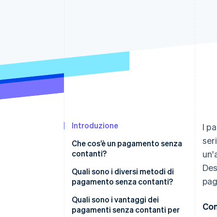
Link
Pagamento accelerato
Financial Connections
Conti finanziari collegati
Introduzione
I p
ser
Che cos’è un pagamento senza
contanti?
un'
Des
Quali sono i diversi metodi di
pag
pagamento senza contanti?
Quali sono i vantaggi dei
Con
pagamenti senza contanti per