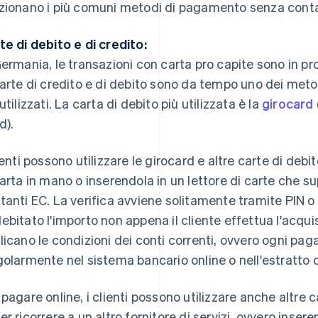
zionano i più comuni metodi di pagamento senza conta
te di debito e di credito:
Germania, le transazioni con carta pro capite sono in 
carte di credito e di debito sono da tempo uno dei me
utilizzati. La carta di debito più utilizzata è la
girocard
d).
lienti possono utilizzare le girocard e altre carte di deb
carta in mano o inserendola in un lettore di carte che 
tanti EC. La verifica avviene solitamente tramite PIN o 
ebitato l'importo non appena il cliente effettua l'acquist
licano le condizioni dei conti correnti, ovvero ogni pa
golarmente nel sistema bancario online o nell'estratto 
 pagare online, i clienti possono utilizzare anche altre 
er ricorrere a un altro fornitore di servizi, ovvero insere