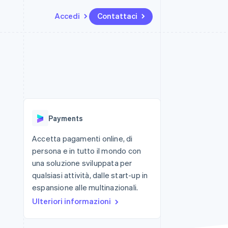
Accedi
Contattaci
Risorse
Ecosistema
Recapiti
me e marketplace
Altro
Integrazioni app
Partner
Contattaci
Product roadmap
ns
Esempi di codice
Stripe App Marketplace
Diventa nostro partner
Scopri cosa ti aspetta
 piattaforme
Blog per sviluppatori
 platforms
ibero
Stato dell'API
Radar
ari integrati
Prevenzione delle frodi
Payments
 fisiche
Atlas
Costituzione di start-up
Accetta pagamenti online, di
persona e in tutto il mondo con
Climate
Rimozione del carbonio
una soluzione sviluppata per
qualsiasi attività, dalle start-up in
Identity
Verifica online dell'identità
espansione alle multinazionali.
Ulteriori informazioni