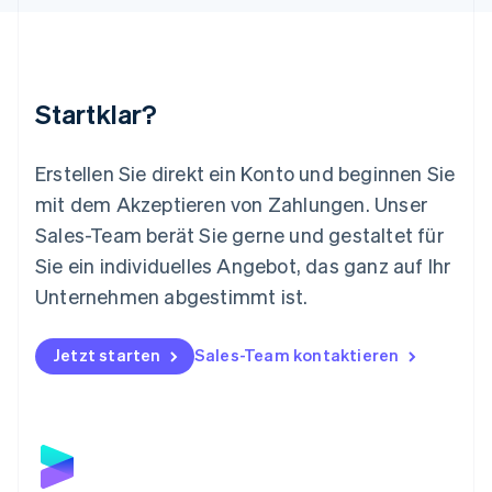
Malaysia
English
简体中文
Malta
English
Startklar?
Mexiko
Español
English
Neuseeland
Erstellen Sie direkt ein Konto und beginnen Sie
English
mit dem Akzeptieren von Zahlungen. Unser
Niederlande
Nederlands
English
Sales-Team berät Sie gerne und gestaltet für
Norwegen
Sie ein individuelles Angebot, das ganz auf Ihr
English
Österreich
Unternehmen abgestimmt ist.
Deutsch
English
Polen
Jetzt starten
Sales-Team kontaktieren
English
Portugal
Português
English
Rumänien
English
Schweden
Svenska
English