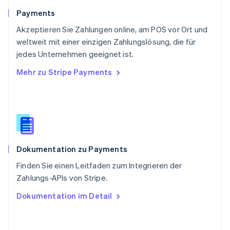
Schweiz
Payments
Deutsch
Français
Italiano
English
Akzeptieren Sie Zahlungen online, am POS vor Ort und
Singapur
English
简体中文
weltweit mit einer einzigen Zahlungslösung, die für
Slowakei
jedes Unternehmen geeignet ist.
English
Mehr zu Stripe Payments
Slowenien
English
Italiano
Sonderverwaltungsregion Hongkong,
China
English
简体中文
Spanien
Español
English
Dokumentation zu Payments
Thailand
ไทย
English
Finden Sie einen Leitfaden zum Integrieren der
Tschechische Republik
Zahlungs-APIs von Stripe.
English
Ungarn
Dokumentation im Detail
English
Vereinigte Arabische Emirate
English