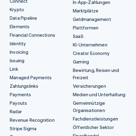
Connect
In-App-Zahlungen
Krypto
Marktplätze
Data Pipeline
Geldmanagement
Elements
Plattformen
Financial Connections
SaaS
Identity
KI-Unternehmen
Invoicing
Creator Economy
Issuing
Gaming
Link
Bewirtung, Reisen und
Managed Payments
Freizeit
Zahlungslinks
Versicherungen
Payments
Medien und Unterhaltung
Payouts
Gemeinnützige
Organisationen
Radar
Fachdienstleistungen
Revenue Recognition
Öffentlicher Sektor
Stripe Sigma
Einzelhandel