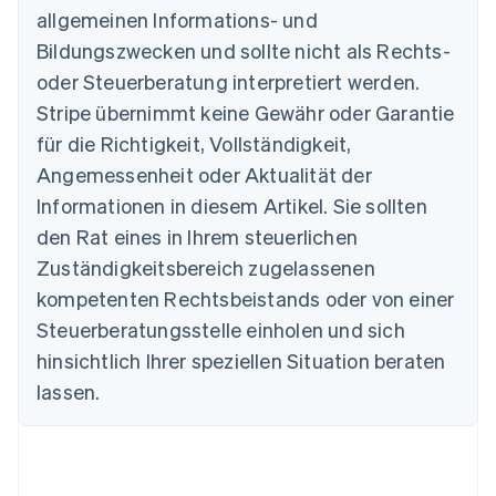
allgemeinen Informations- und
Australien
Bildungszwecken und sollte nicht als Rechts-
English
Belgien
oder Steuerberatung interpretiert werden.
Nederlands
Français
Deutsch
English
Stripe übernimmt keine Gewähr oder Garantie
Brasilien
für die Richtigkeit, Vollständigkeit,
Português
English
Bulgarien
Angemessenheit oder Aktualität der
English
Informationen in diesem Artikel. Sie sollten
Dänemark
English
den Rat eines in Ihrem steuerlichen
Deutschland
Zuständigkeitsbereich zugelassenen
Deutsch
English
Estland
kompetenten Rechtsbeistands oder von einer
English
Steuerberatungsstelle einholen und sich
Festlandchina
hinsichtlich Ihrer speziellen Situation beraten
简体中文
English
Finnland
lassen.
English
Svenska
Frankreich
Français
English
Gibraltar
English