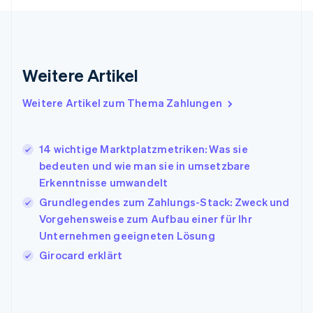
Griechenland
English
Indien
English
Weitere Artikel
Irland
English
Italien
Weitere Artikel zum Thema Zahlungen
Italiano
English
Japan
日本語
English
14 wichtige Marktplatzmetriken: Was sie
Kanada
bedeuten und wie man sie in umsetzbare
English
Français
Erkenntnisse umwandelt
Kroatien
English
Italiano
Grundlegendes zum Zahlungs-Stack: Zweck und
Lettland
Vorgehensweise zum Aufbau einer für Ihr
English
Unternehmen geeigneten Lösung
Liechtenstein
Girocard erklärt
Deutsch
English
Litauen
English
Luxemburg
Français
Deutsch
English