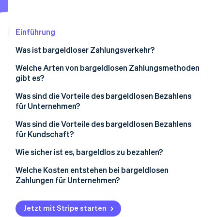
Betrugsprävention
Ecosystem
Atlas
Start-up-Gründung
Partner
Einführung
Stripe App-Marktplatz
Climate
Was ist bargeldloser Zahlungsverkehr?
CO₂-Entnahme
Identity
Welche Arten von bargeldlosen Zahlungsmethoden
Online-Identitätsprüfung
gibt es?
Was sind die Vorteile des bargeldlosen Bezahlens
für Unternehmen?
Was sind die Vorteile des bargeldlosen Bezahlens
Stripe-Sessions 2026
für Kundschaft?
Erfahren Sie, wie Stripe Lösungen für die Wirts
Jetzt ansehen
Wie sicher ist es, bargeldlos zu bezahlen?
Welche Kosten entstehen bei bargeldlosen
Zahlungen für Unternehmen?
Jetzt mit Stripe starten