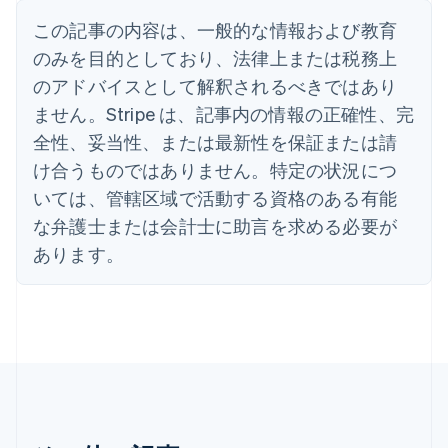
アラブ首長国連邦
この記事の内容は、一般的な情報および教育
English
イギリス
のみを目的としており、法律上または税務上
English
のアドバイスとして解釈されるべきではあり
イタリア
Italiano
English
ません。Stripe は、記事内の情報の正確性、完
インド
全性、妥当性、または最新性を保証または請
English
エストニア
け合うものではありません。特定の状況につ
English
いては、管轄区域で活動する資格のある有能
オーストラリア
な弁護士または会計士に助言を求める必要が
English
オーストリア
あります。
Deutsch
English
オランダ
Nederlands
English
カナダ
English
Français
キプロス
English
ギリシア
English