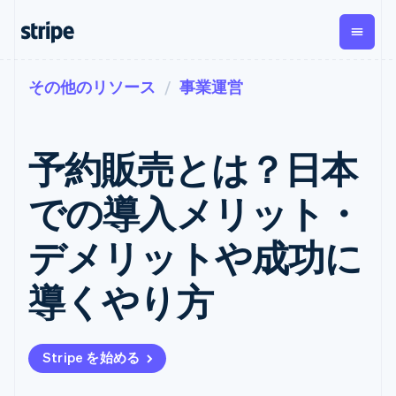
その他のリソース
事業運営
企業規模別
ドキュメント
学ぶ
支払い
収益
資金管
プラッ
理
フォー
大企業向け
Stripe のドキュメント
ブログ
とマー
Payments
Billing
スタートアップ向け
API リファレンス
導入事例
予約販売とは？日本
オンライン決
経常収益
ットプ
Global
ライブラリと SDK
ガイド
済
Metronome
Payouts
イス
Stripe Apps
Managed
での導入メリット・
従量課金
Payments
第三者
Connec
ユースケース別
マーチャント
サブスクリ
への入
サポート
プション
オブレコード
金
デメリットや成功に
プラッ
ガイド
エージェンティックコマ
サブスクリ
ソリューショ
Payment links
フォー
ース
サポートに問い合わせる
プションの
ン
決済の
E コマース / ECサイト
オンライン決済を受け付
管理サポートプラン
コーディング
管理
Invoicing
導くやり方
築
埋込型金融
け
プロフェッショナルサー
1 回限りまた
不要の決済ペ
請求・財務関連
構築済みの決済を実装
ビス
は継続
ージ
Checkout
グローバルビジネス
プラットフォームまたは
構築済み決済
Tax
アプリ内決済
マーケットプレイスを構
消費税と
UI
Stripe を始める
マーケットプレイス
築する
VAT の自動
Elements
資金管理
サブスクリプションを管
柔軟な UI コン
計算
Revenue
会社
プラットフォーム
理