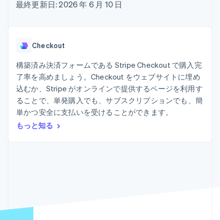
Recognition
ポーネント
最終更新日: 2026 年 6 月 10 日
SaaS
従量課金請求を提供
決済手段
製品ロードマップ
ステーブルコイン担保型
会計管理の
125 以上の決
Sessions 年次カンファ
のカードを発行
自動化
済手段を利用
レンス
エージェントによるサー
Stripe
可能
Terminal
採用情報
ビスのプロビジョニング
Checkout
Sigma
業種別
対面支払い
ニュースルーム
と管理
カスタムレ
Authorization
Stripe Press
構築済み決済フォームである Stripe Checkout で購入完
ポート
Boost
AI 企業
Data
決済成功率の
了率を高めましょう。Checkout をウェブサイトに埋め
クリエイターエコノミ―
Pipeline
最適化
ゲーム
込むか、Stripe がオンラインで提供するページを利用す
リソース
データの同
Link
ホスピタリティ、旅行、
お問い合わせ
ることで、単発購入でも、サブスクリプションでも、簡
期
スピーディー
レジャー
単かつ安全に支払いを受けることができます。
な決済
保険
アプリへの導入
営業にお問い合わせ
メディアおよびエンター
コードサンプル
パートナーになる
もっと知る
テインメント
開発者のブログ
非営利団体
API ステータス
プロフェッショナルサー
その他
ビス
Product roadmap
パブリックセクター
今後の予定を確認
小売業
Radar
不正防止
エコシステム
Atlas
スタートアップの企業設立