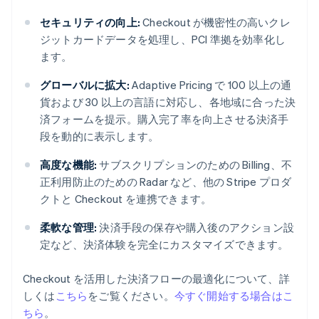
セキュリティの向上:
Checkout が機密性の高いクレ
ジットカードデータを処理し、PCI 準拠を効率化し
ます。
グローバルに拡大:
Adaptive Pricing で 100 以上の通
貨および 30 以上の言語に対応し、各地域に合った決
済フォームを提示。購入完了率を向上させる決済手
段を動的に表示します。
高度な機能:
サブスクリプションのための Billing、不
正利用防止のための Radar など、他の Stripe プロダ
クトと Checkout を連携できます。
柔軟な管理:
決済手段の保存や購入後のアクション設
定など、決済体験を完全にカスタマイズできます。
Checkout を活用した決済フローの最適化について、詳
しくは
こちら
をご覧ください。
今すぐ開始する場合はこ
ちら
。