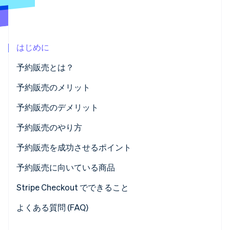
パートナー
Climate
Stripe App Marketplace
カーボンリムーバル
Identity
はじめに
オンライン本人確認
予約販売とは？
受注生産との違い
予約販売のメリット
売上を予測しやすい
予約販売のデメリット
Stripe Sessions 2026
Stripe が AI の経済インフラをどのように構築しているかを
在庫切れでもサイト離脱を避けられる
業務負担が増えるためミスが生じやすい
予約販売のやり方
ご覧ください。
こちらをご覧ください
季節商品の販売機会を最大化できる
キャンセル発生のリスクがある
特設ページの作成
予約販売を成功させるポイント
支払いトラブルのリスクがある
一元管理システムの導入
事前告知による集客
予約販売に向いている商品
支払い方法の選定
予約特典の用意
話題性の高い新商品
Stripe Checkout でできること
予約の開始・締切日時を設定
顧客との継続的なコミュニケーション
希少性の高い限定商品
よくある質問 (FAQ)
予約確認メールの配信設定
快適な決済体験の提供
季節性の高い商品