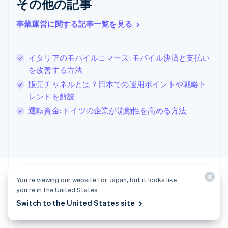
その他の記事
クロアチア
English
Italiano
ジブラルタル
事業運営に関する記事一覧を見る
English
シンガポール
English
简体中文
イタリアのモバイルコマース: モバイル決済と支払い
スイス
を改善する方法
Deutsch
Français
Italiano
English
販売チャネルとは？日本での運用ポイントや戦略ト
スウェーデン
Svenska
English
レンドを解説
スペイン
運転資金: ドイツの企業が流動性を高める方法
Español
English
スロバキア
English
スロベニア
English
Italiano
タイ
ไทย
English
You’re viewing our website for Japan, but it looks like
チェコ共和国
you’re in the United States.
English
Switch to the United States site
今すぐ始めましょう
デンマーク
English