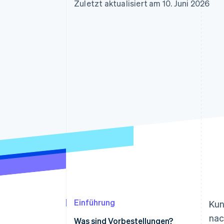
Optimierung der
Datensynchronisier
Zuletzt aktualisiert am 10. Juni 2026
Autorisierungsraten
Link
Beschleunigter Bezahlvorgang
Financial Connections
Verbundene Finanzdaten
Einführung
Kun
nac
Was sind Vorbestellungen?