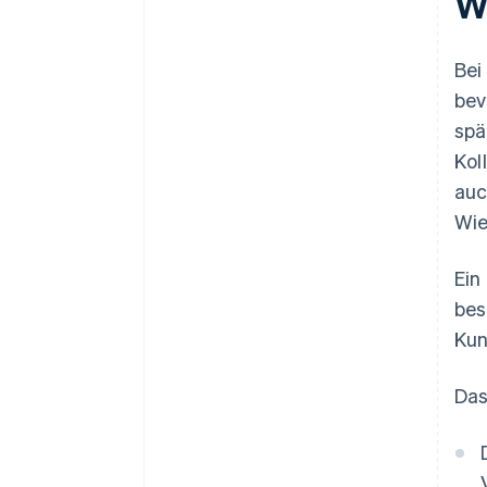
W
Bei
bev
spä
Kol
auc
Wie
Ein
bes
Kun
Das