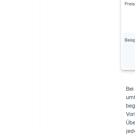
Prei
Beis
Bei
umf
beg
Vor
Übe
jed