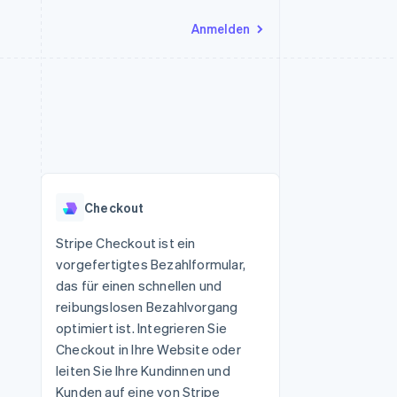
Anmelden
Ressourcen
Ecosystem
Kontakt
nd Marktplätze
Mehr
App-Integrationen
Partner
Sales-Team kontaktieren
Product roadmap
Code-Beispiele
Stripe App-Marktplatz
Partner werden
Ausblick
 Plattformen
Entwickler-Blog
 platforms
eit
API-Status
Radar
Betrugsprävention
eistungen
Checkout
Atlas
onen
virtuelle Karten
Start-up-Gründung
Stripe Checkout ist ein
vorgefertigtes Bezahlformular,
Climate
CO₂-Entnahme
das für einen schnellen und
reibungslosen Bezahlvorgang
Identity
Online-Identitätsprüfung
optimiert ist. Integrieren Sie
Checkout in Ihre Website oder
leiten Sie Ihre Kundinnen und
Kunden auf eine von Stripe