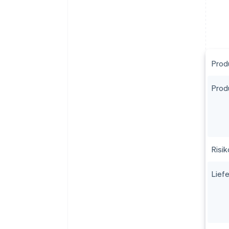
Prod
Prod
Risi
Lief