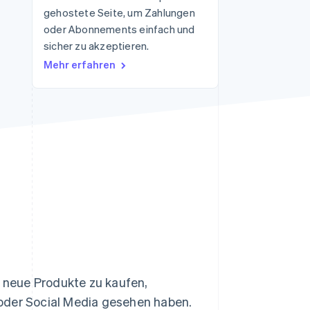
gehostete Seite, um Zahlungen
oder Abonnements einfach und
sicher zu akzeptieren.
Stripe-Sessions 2026
Erfahren Sie, wie Stripe
Mehr erfahren
Lösungen für die
Wirtschaftsinfrastruktur
für KI aufbaut.
Jetzt ansehen
 neue Produkte zu kaufen,
der Social Media gesehen haben.