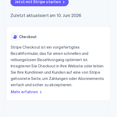
Data Pipeline
Jetzt mit Stripe starten
Marktplatz auf
Geldmanagement
Zugriff auf mehr als
Datensynchronisierung
Produkt-Roadmap
Grundlagen der
Plattformen
125
Stripe Sessions
Abonnementverwaltung
SaaS
Zuletzt aktualisiert am 10. Juni 2026
Terminal
Karriere
Zahlungen vor Ort
Newsroom
So setzen Sie
Authorization
Stripe Press
nutzungsbasierte
Boost
Abrechnung um
Nach Branche
Optimierung der
Checkout
Stablecoin-gestützte
Autorisierungsraten
Karten ausgeben: So
Link
KI-Unternehmen
Kontakt
geht´s
Stripe Checkout ist ein vorgefertigtes
Beschleunigter
Creator Economy
Bereitstellung und
Bezahlformular, das für einen schnellen und
Bezahlvorgang
Gaming
Verwaltung von
Sales-Team
reibungslosen Bezahlvorgang optimiert ist.
Financial
Bewirtung, Reisen und
Diensten mit Agenten
kontaktieren
Connections
Freizeit
Integrieren Sie Checkout in Ihre Website oder leiten
Partner werden
Verbundene
Versicherungen
Sie Ihre Kundinnen und Kunden auf eine von Stripe
Medien und
Finanzdaten
gehostete Seite, um Zahlungen oder Abonnements
Unterhaltung
Ressourcen
Gemeinnützige
einfach und sicher zu akzeptieren.
Organisationen
Mehr erfahren
App-Integrationen
Fachdienstleistungen
Mehr
Code-Beispiele
Öffentlicher Sektor
Product roadmap
Entwickler-Blog
Einzelhandel
Ausblick
API-Status
Radar