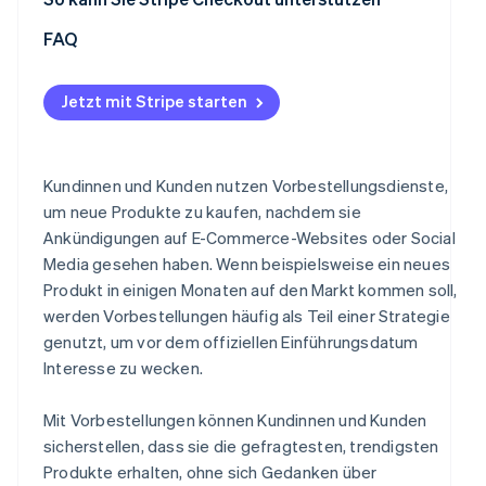
Zahlungsmethoden auswählen
Vorbestellerboni erstellen
Seltene und limitierte Produkte
FAQ
Start- und Enddatum für Vorbestellungen festlegen
Mit Kundinnen/Kunden kommunizieren
Saisonale Produkte
Bestätigungs-E-Mails für Vorbestellungen senden
Einen einfachen Bezahlvorgang bieten
Jetzt mit Stripe starten
Produkte mit geplanten Lieferterminen
Kundinnen und Kunden nutzen Vorbestellungsdienste,
um neue Produkte zu kaufen, nachdem sie
Ankündigungen auf E-Commerce-Websites oder Social
Media gesehen haben. Wenn beispielsweise ein neues
Produkt in einigen Monaten auf den Markt kommen soll,
werden Vorbestellungen häufig als Teil einer Strategie
genutzt, um vor dem offiziellen Einführungsdatum
Interesse zu wecken.
Mit Vorbestellungen können Kundinnen und Kunden
sicherstellen, dass sie die gefragtesten, trendigsten
Produkte erhalten, ohne sich Gedanken über