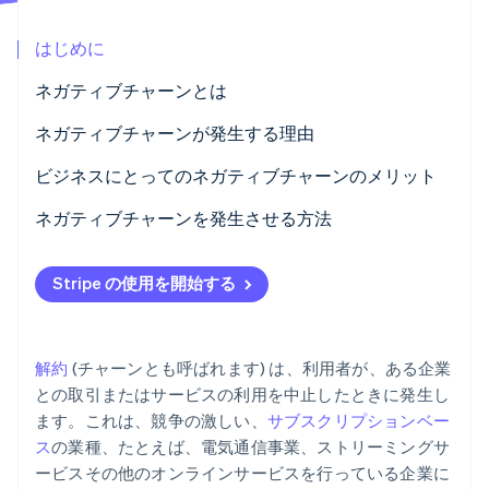
パートナー
Climate
Stripe App Marketplace
はじめに
カーボンリムーバル
Identity
ネガティブチャーンとは
オンライン本人確認
ネガティブチャーンが発生する理由
ビジネスにとってのネガティブチャーンのメリット
ネガティブチャーンを発生させる方法
Stripe Sessions 2026
Stripe が AI の経済インフラをどのように構築しているかを
各顧客とのやり取りをパーソナライズする
ご覧ください。
Stripe の使用を開始する
こちらをご覧ください
卓越したサポートを顧客に提供する
顧客を重視する文化を育てる
解約
(チャーンとも呼ばれます) は、利用者が、ある企業
テクノロジーを最大限に活用する
との取引またはサービスの利用を中止したときに発生し
ます。これは、競争の激しい、
サブスクリプションベー
行動につながるフィードバックシステムを確立する
ス
の業種、たとえば、電気通信事業、ストリーミングサ
製品やサービスを常に改善する
ービスその他のオンラインサービスを行っている企業に