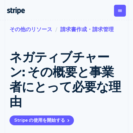
その他のリソース
請求書作成・請求管理
企業規模別
ドキュメント
学ぶ
支払い
収益
資金管
プラッ
理
フォー
大企業向け
Stripe のドキュメント
ブログ
とマー
Payments
Billing
スタートアップ向け
API リファレンス
導入事例
ネガティブチャー
オンライン決
経常収益
ットプ
Global
ライブラリと SDK
ガイド
済
Metronome
Payouts
イス
Stripe Apps
Managed
ン: その概要と事業
従量課金
Payments
第三者
Connec
ユースケース別
マーチャント
サブスクリ
への入
サポート
プション
オブレコード
金
者にとって必要な理
プラッ
ガイド
エージェンティックコマ
サブスクリ
ソリューショ
Payment links
フォー
ース
サポートに問い合わせる
プションの
ン
決済の
E コマース / ECサイト
オンライン決済を受け付
管理サポートプラン
コーディング
管理
Invoicing
由
築
埋込型金融
け
プロフェッショナルサー
1 回限りまた
不要の決済ペ
請求・財務関連
構築済みの決済を実装
ビス
は継続
ージ
Checkout
グローバルビジネス
プラットフォームまたは
構築済み決済
Tax
アプリ内決済
マーケットプレイスを構
消費税と
UI
Stripe の使用を開始する
マーケットプレイス
築する
VAT の自動
Elements
資金管理
サブスクリプションを管
柔軟な UI コン
計算
Revenue
会社
プラットフォーム
理