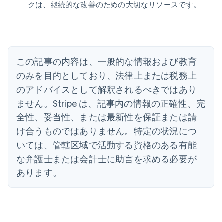
クは、継続的な改善のための大切なリソースです。
English
Español
简体中文
アラブ首長国連邦
English
イギリス
English
イタリア
この記事の内容は、一般的な情報および教育
Italiano
English
インド
のみを目的としており、法律上または税務上
English
のアドバイスとして解釈されるべきではあり
エストニア
ません。Stripe は、記事内の情報の正確性、完
English
オーストラリア
全性、妥当性、または最新性を保証または請
English
け合うものではありません。特定の状況につ
オーストリア
いては、管轄区域で活動する資格のある有能
Deutsch
English
オランダ
な弁護士または会計士に助言を求める必要が
Nederlands
English
あります。
カナダ
English
Français
キプロス
English
ギリシア