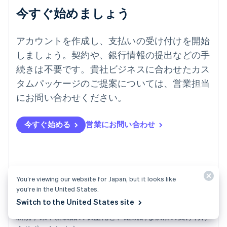
English
今すぐ始めましょう
ドイツ
Deutsch
English
ニュージーランド
アカウントを作成し、支払いの受け付けを開始
English
しましょう。契約や、銀行情報の提出などの手
ノルウェー
English
続きは不要です。貴社ビジネスに合わせたカス
ハンガリー
タムパッケージのご提案については、営業担当
English
フィンランド
にお問い合わせください。
English
Svenska
ブラジル
今すぐ始める
営業にお問い合わせ
Português
English
フランス
Français
English
ブルガリア
English
ベルギー
You’re viewing our website for Japan, but it looks like
Nederlands
Français
Deutsch
English
you’re in the United States.
ポーランド
Billing
Switch to the United States site
English
新規事業や新製品の収益化と、継続的な決済の受け付け
ポルトガル