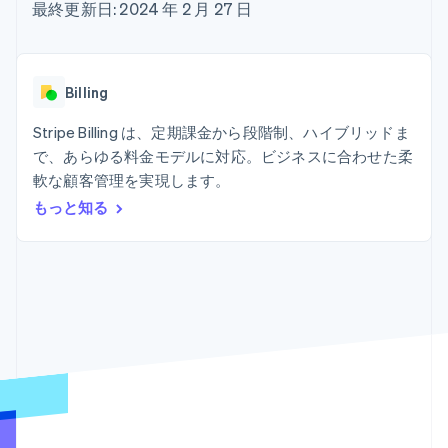
Recognition
ポーネント
最終更新日: 2024 年 2 月 27 日
SaaS
従量課金請求を提供
決済手段
製品ロードマップ
ステーブルコイン担保型
会計管理の
125 以上の決
Sessions 年次カンファ
のカードを発行
自動化
済手段を利用
レンス
エージェントによるサー
Stripe
可能
Terminal
採用情報
ビスのプロビジョニング
Billing
Sigma
業種別
対面支払い
ニュースルーム
と管理
カスタムレ
Authorization
Stripe Press
Stripe Billing は、定期課金から段階制、ハイブリッドま
ポート
Boost
AI 企業
Data
決済成功率の
で、あらゆる料金モデルに対応。ビジネスに合わせた柔
クリエイターエコノミ―
Pipeline
最適化
ゲーム
軟な顧客管理を実現します。
リソース
データの同
Link
ホスピタリティ、旅行、
お問い合わせ
もっと知る
期
スピーディー
レジャー
な決済
保険
アプリへの導入
営業にお問い合わせ
メディアおよびエンター
コードサンプル
パートナーになる
テインメント
開発者のブログ
非営利団体
API ステータス
プロフェッショナルサー
その他
ビス
Product roadmap
パブリックセクター
今後の予定を確認
小売業
Radar
不正防止
エコシステム
Atlas
スタートアップの企業設立