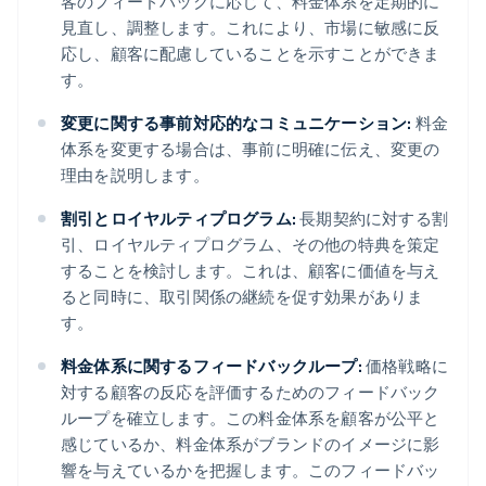
客のフィードバックに応じて、料金体系を定期的に
見直し、調整します。これにより、市場に敏感に反
応し、顧客に配慮していることを示すことができま
す。
変更に関する事前対応的なコミュニケーション:
料金
体系を変更する場合は、事前に明確に伝え、変更の
理由を説明します。
割引とロイヤルティプログラム:
長期契約に対する割
引、ロイヤルティプログラム、その他の特典を策定
することを検討します。これは、顧客に価値を与え
ると同時に、取引関係の継続を促す効果がありま
す。
料金体系に関するフィードバックループ:
価格戦略に
対する顧客の反応を評価するためのフィードバック
ループを確立します。この料金体系を顧客が公平と
アイルランド
感じているか、料金体系がブランドのイメージに影
English
響を与えているかを把握します。このフィードバッ
アメリカ