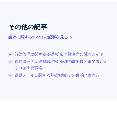
English
クロアチア
English
Italiano
ジブラルタル
English
その他の記事
シンガポール
English
简体中文
請求に関するすべての記事を見る
スイス
Deutsch
Français
Italiano
English
スウェーデン
解約管理に関する基礎知識: 事業者向け戦略ガイド
Svenska
English
スペイン
督促管理の基礎知識: 督促管理の重要性と事業者がと
Español
English
るべき重要戦略
スロバキア
督促メールに関する基礎知識: その目的と書き方
English
スロベニア
English
Italiano
タイ
ไทย
English
チェコ共和国
English
デンマーク