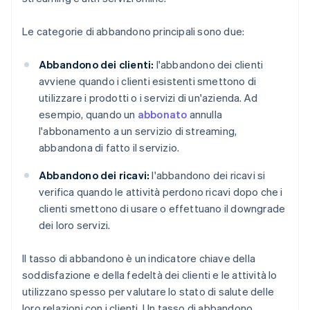
Approccio strategico alla determinazione delle
tariffe e trasparenza nelle procedure di addebito
Le categorie di abbandono principali sono due:
Abbandono dei clienti:
l'abbandono dei clienti
avviene quando i clienti esistenti smettono di
utilizzare i prodotti o i servizi di un'azienda. Ad
esempio, quando un
abbonato
annulla
l'abbonamento a un servizio di streaming,
abbandona di fatto il servizio.
Abbandono dei ricavi:
l'abbandono dei ricavi si
verifica quando le attività perdono ricavi dopo che i
clienti smettono di usare o effettuano il downgrade
dei loro servizi.
Il tasso di abbandono è un indicatore chiave della
soddisfazione e della fedeltà dei clienti e le attività lo
utilizzano spesso per valutare lo stato di salute delle
loro relazioni con i clienti. Un tasso di abbandono