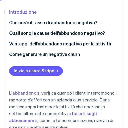
Scopri cosa ti aspetta
Introduzione
Radar
Ecosistema
Prevenzione delle frodi
Che cos’è il tasso di abbandono negativo?
Partner
Atlas
Stripe App Marketplace
Costituzione di start-up
Quali sono le cause dell’abbandono negativo?
Climate
Vantaggi dell’abbandono negativo per le attività
Rimozione del carbonio
Come generare un negative churn
Identity
Verifica online dell'identità
Personalizzazione delle interazioni con ogni cliente
Inizia a usare Stripe
Eccellente servizio di assistenza clienti
Sviluppo di una cultura incentrata sul cliente
Stripe Sessions 2026
L'
abbandono
si verifica quando i clienti interrompono il
Ottimizzazione dell’uso della tecnologia
Scopri come Stripe sta costruendo l'infrastruttura economi
rapporto d'affari con un'azienda o un servizio. È una
Guarda ora
metrica importante per le attività che operano in
Creazione di un sistema di feedback orientato
all’azione
settori altamente competitivi e
basati sugli
abbonamenti
, come le telecomunicazioni, i servizi di
Miglioramento continuo di prodotti e servizi
streaming e altri servizi online.