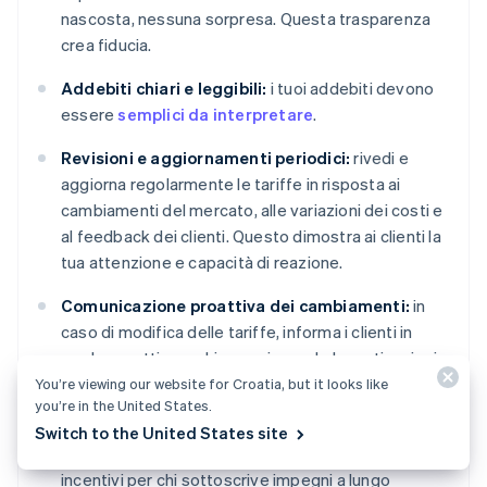
nascosta, nessuna sorpresa. Questa trasparenza
crea fiducia.
Addebiti chiari e leggibili:
i tuoi addebiti devono
essere
semplici da interpretare
.
Revisioni e aggiornamenti periodici:
rivedi e
aggiorna regolarmente le tariffe in risposta ai
cambiamenti del mercato, alle variazioni dei costi e
al feedback dei clienti. Questo dimostra ai clienti la
tua attenzione e capacità di reazione.
Comunicazione proattiva dei cambiamenti:
in
caso di modifica delle tariffe, informa i clienti in
modo proattivo e chiaro, spiegando le motivazioni
alla base del cambiamento.
You’re viewing our website for Croatia, but it looks like
you’re in the United States.
Sconti e programmi di fidelizzazione:
valuta la
Switch to the United States site
possibilità di creare sconti, programmi fedeltà o altri
incentivi per chi sottoscrive impegni a lungo