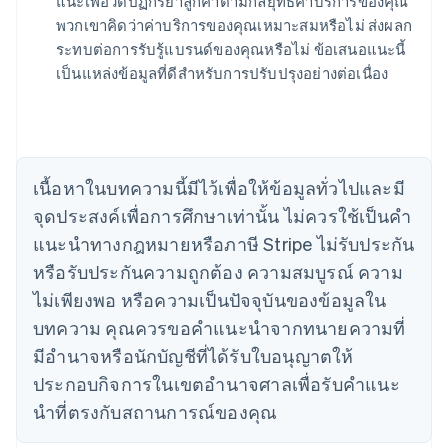
แนะเพื่อวัดปฏิกิริยาลูกค้าตามกลยุทธ์ค่าบริการของคุณ
พวกเขาคิดว่าค่าบริการของคุณเหมาะสมหรือไม่ ส่งผลก
กรีซ
ระทบต่อการรับรู้แบรนด์ของคุณหรือไม่ ข้อเสนอแนะนี้
English
เขตบริหารพิเศษฮ่องกง ประเทศจีน
เป็นแหล่งข้อมูลที่ดีสำหรับการปรับปรุงอย่างต่อเนื่อง
English
简体中文
แคนาดา
English
Français
โครเอเชีย
English
Italiano
เนื้อหาในบทความนี้มีไว้เพื่อให้ข้อมูลทั่วไปและมี
จีนแผ่นดินใหญ่
จุดประสงค์เพื่อการศึกษาเท่านั้น ไม่ควรใช้เป็นคํา
简体中文
English
ไซปรัส
แนะนําทางกฎหมายหรือภาษี Stripe ไม่รับประกัน
English
หรือรับประกันความถูกต้อง ความสมบูรณ์ ความ
ญี่ปุ่น
日本語
English
ไม่เพียงพอ หรือความเป็นปัจจุบันของข้อมูลใน
เดนมาร์ก
บทความ คุณควรขอคําแนะนําจากทนายความที่
English
ไทย
มีอํานาจหรือนักบัญชีที่ได้รับใบอนุญาตให้
ไทย
English
ประกอบกิจการในเขตอํานาจศาลเพื่อรับคําแนะ
นอร์เวย์
นําที่ตรงกับสถานการณ์ของคุณ
English
นิวซีแลนด์