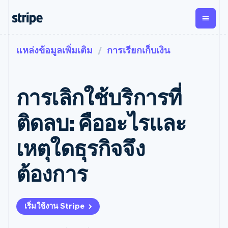
แหล่งข้อมูลเพิ่มเติม
การเรียกเก็บเงิน
ตามขั้น
เอกสารประกอบ
เรียนรู้
การชำระเงิน
รายรับ
การ
แพลตฟอ
จัดการ
และ
องค์กร
Stripe Docs
บล็อก
เงิน
มาร์เก็ต
Payments
Billing
ธุรกิจสตาร์ทอัพ
ข้อมูลอ้างอิงเกี่ยวกับ API
เรื่องราวจากลูกค้า
การเลิกใช้บริการที่
การชำระเงิน
รายรับตาม
เพลส
ไลบรารีและ SDK
คู่มือ
ออนไลน์
แบบแผนล่วง
Stripe Apps
Global
Payment links
หน้า
Metronome
Payouts
Conne
ติดลบ: คืออะไรและ
การชำร
ตามกรณีใช้งาน
การชำระเงิน
การเรียกเก็บ
เบิกจ่าย
เงินสำห
การสนับสนุน
แบบไม่ต้อง
เงินตามการ
ให้กับ
เหตุใดธุรกิจจึง
แพลตฟอ
คู่มือ
การค้าแบบใช้เอเจนต์
เขียนโค้ด
Checkout
ใช้งาน
การชำระเงิน
บุคคลที่
อีคอมเมิร์ซ
รับการสนับสนุน
UI การชำระ
ตามรอบบิล
สาม
บริการทางการเงินที่ผสาน
รับการชำระเงินออนไลน์
แพ็กเกจการสนับสนุนที่ได้
การจัดการ
ต้องการ
เงินสำเร็จรูป
รวมในตัว
ติดตั้งใช้งานการชำระเงิน
รับการจัดการ
การชำระเงิน
Elements
การทำงานอัตโนมัติด้าน
สำเร็จรูป
บริการเฉพาะทาง
องค์ประกอบ UI
ตามรอบบิล
Invoicing
การเงิน
สร้างแพลตฟอร์มหรือ
ครั้งเดียวหรือ
ที่ยืดหยุ่น
ธุรกิจทั่วโลก
มาร์เก็ตเพลส
ตามแบบแผน
วิธีการชำระ
เริ่มใช้งาน Stripe
การชำระเงินในแอป
จัดการการชำระเงินตาม
เงิน
ล่วงหน้า
Tax
มาร์เก็ตเพลส
รอบบิล
เข้าถึงได้
คิดภาษีการ
บริษัท
การจัดการเงิน
เสนอการเรียกเก็บเงินตาม