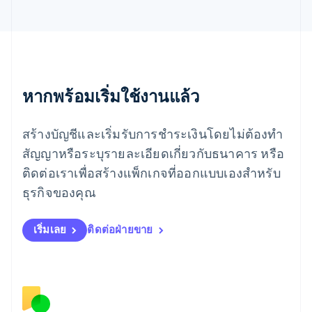
Español
English
ยิบรอลตาร์
English
เยอรมนี
Deutsch
English
โรมาเนีย
หากพร้อมเริ่มใช้งานแล้ว
English
ลักเซมเบิร์ก
Français
Deutsch
English
สร้างบัญชีและเริ่มรับการชำระเงินโดยไม่ต้องทำ
ลัตเวีย
English
สัญญาหรือระบุรายละเอียดเกี่ยวกับธนาคาร หรือ
ลิกเตนสไตน์
ติดต่อเราเพื่อสร้างแพ็กเกจที่ออกแบบเองสำหรับ
Deutsch
English
ลิทัวเนีย
ธุรกิจของคุณ
English
สเปน
เริ่มเลย
ติดต่อฝ่ายขาย
Español
English
สโลวาเกีย
English
สโลวีเนีย
English
Italiano
สวิตเซอร์แลนด์