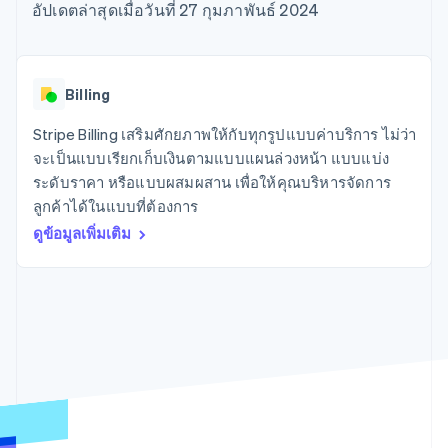
มากกว่า 125
ขายและ VAT
อัปเดตล่าสุดเมื่อวันที่ 27 กุมภาพันธ์ 2024
แพลตฟอร์ม
การใช้งาน
รายการ
Authorization
อัตโนมัติ
Revenue
แผนงานผลิตภัณฑ์
SaaS
ออกบัตรที่มีสเตเบิลคอยน์
Boost
Recognition
การประชุมประจำปีแบบ
รองรับอยู่
ยกระดับการ
เซสชัน
จัดเตรียมและจัดการ
ระบบ
ยอมรับการ
ตำแหน่งงาน
บริการด้วยเอเจนต์
Billing
อัตโนมัติ
ชำระเงิน
Link
ห้องข่าว
ตามอุตสาหกรรม
การชำระเงินที่
สำหรับการ
Stripe
Stripe Press
Stripe Billing เสริมศักยภาพให้กับทุกรูปแบบค่าบริการ ไม่ว่า
Sigma
รวดเร็วขึ้น
ทำบัญชี
รายงานที่
บริษัท AI
จะเป็นแบบเรียกเก็บเงินตามแบบแผนล่วงหน้า แบบแบ่ง
แหล่งข้อมูล
ออกแบบเอง
แวดวงครีเอเตอร์
ระดับราคา หรือแบบผสมผสาน เพื่อให้คุณบริหารจัดการ
Data
เกม
การติดต่อ
ลูกค้าได้ในแบบที่ต้องการ
Pipeline
การบริการ การเดินทาง
การเชื่อมต่อการทำงาน
การซิงค์
และสันทนาการ
แอป
ดูข้อมูลเพิ่มเติม
ติดต่อฝ่ายขาย
ข้อมูล
ประกันภัย
ตัวอย่างโค้ด
สมัครเป็นพาร์ทเนอร์
สื่อและความบันเทิง
บล็อกของนักพัฒนา
องค์กรไม่แสวงผลกำไร
สถานะ API
บริการเฉพาะทาง
ภาครัฐ
เพิ่มเติม
ธุรกิจค้าปลีก
Product roadmap
ดูสิ่งที่กำลังจะมาถึง
Radar
ระบบนิเวศ
การป้องกันการฉ้อโกง
Atlas