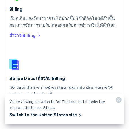
Deutsch
Français
Italiano
English
สวีเดน
Billing
Svenska
English
เรียกเก็บและรักษารายรับได้มากขึ้น ใช้วิธีอัตโนมัติกับขั้น
สหรัฐอเมริกา
English
Español
简体中文
ตอนการจัดการรายรับ ตลอดจนรับการชำระเงินได้ทั่วโลก
สหรัฐอาหรับเอมิเรตส์
สำรวจ Billing
English
สหราชอาณาจักร
English
สาธารณรัฐเช็ก
English
สิงคโปร์
English
简体中文
Stripe Docs เกี่ยวกับ Billing
ออสเตรเลีย
English
สร้างและจัดการการชำระเงินตามรอบบิล ติดตามการใช้
ออสเตรีย
งาน และออกใบแจ้งหนี้
Deutsch
English
อิตาลี
You’re viewing our website for Thailand, but it looks like
ดู Stripe Docs
you’re in the United States.
Italiano
English
อินเดีย
Switch to the United States site
English
เอสโตเนีย