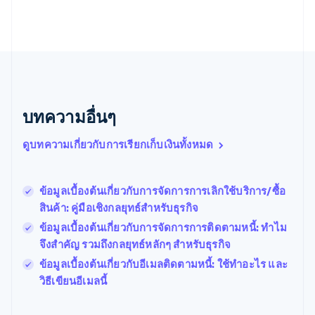
English
เนเธอร์แลนด์
Nederlands
English
บราซิล
Português
English
บัลแกเรีย
English
เบลเยียม
บทความอื่นๆ
Nederlands
Français
Deutsch
English
โปรตุเกส
ดูบทความเกี่ยวกับการเรียกเก็บเงินทั้งหมด
Português
English
โปแลนด์
English
ข้อมูลเบื้องต้นเกี่ยวกับการจัดการการเลิกใช้บริการ/ซื้อ
ฝรั่งเศส
Français
English
สินค้า: คู่มือเชิงกลยุทธ์สำหรับธุรกิจ
ฟินแลนด์
ข้อมูลเบื้องต้นเกี่ยวกับการจัดการการติดตามหนี้: ทําไม
English
Svenska
จึงสําคัญ รวมถึงกลยุทธ์หลักๆ สำหรับธุรกิจ
มอลตา
English
ข้อมูลเบื้องต้นเกี่ยวกับอีเมลติดตามหนี้: ใช้ทำอะไร และ
มาเลเซีย
วิธีเขียนอีเมลนี้
English
简体中文
เม็กซิโก