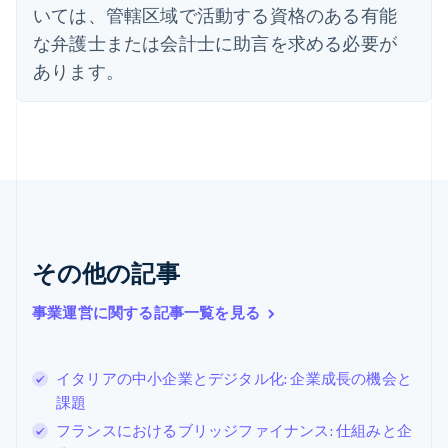
English
いては、管轄区域で活動する資格のある有能
オーストラリア
な弁護士または会計士に助言を求める必要が
English
オーストリア
あります。
Deutsch
English
オランダ
Nederlands
English
カナダ
English
Français
キプロス
English
ギリシア
English
その他の記事
クロアチア
English
Italiano
ジブラルタル
事業運営に関する記事一覧を見る
English
シンガポール
English
简体中文
イタリアの中小企業とデジタル化: 企業成長の機会と
スイス
課題
Deutsch
Français
Italiano
English
フランスにおけるブリッジファイナンス: 仕組みと企
スウェーデン