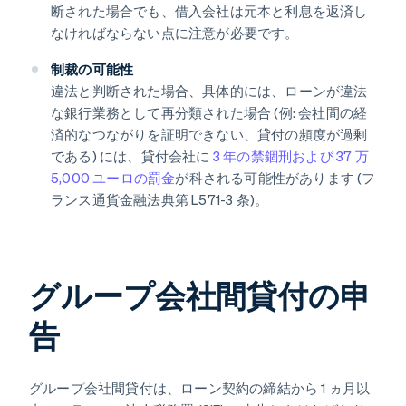
断された場合でも、借入会社は元本と利息を返済し
なければならない点に注意が必要です。
制裁の可能性
違法と判断された場合、具体的には、ローンが違法
な銀行業務として再分類された場合 (例: 会社間の経
済的なつながりを証明できない、貸付の頻度が過剰
である) には、貸付会社に
3 年の禁錮刑および 37 万
5,000 ユーロの罰金
が科される可能性があります (フ
ランス通貨金融法典第 L571-3 条)。
グループ会社間貸付の申
告
グループ会社間貸付は、ローン契約の締結から 1 ヵ月以