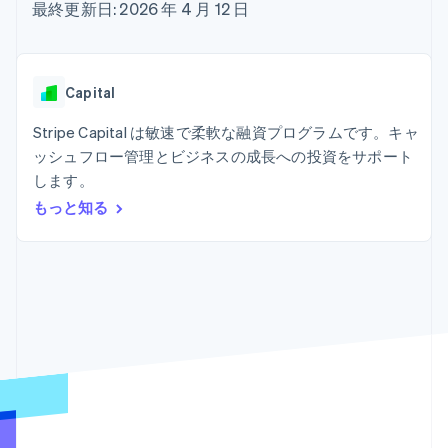
Recognition
ポーネント
最終更新日: 2026 年 4 月 12 日
SaaS
従量課金請求を提供
決済手段
製品ロードマップ
ステーブルコイン担保型
会計管理の
125 以上の決
Sessions 年次カンファ
のカードを発行
自動化
済手段を利用
レンス
エージェントによるサー
Stripe
可能
Terminal
採用情報
ビスのプロビジョニング
Capital
Sigma
業種別
対面支払い
ニュースルーム
と管理
カスタムレ
Authorization
Stripe Press
Stripe Capital は敏速で柔軟な融資プログラムです。キャ
ポート
Boost
AI 企業
Data
決済成功率の
ッシュフロー管理とビジネスの成長への投資をサポート
クリエイターエコノミ―
Pipeline
最適化
ゲーム
します。
リソース
データの同
Link
ホスピタリティ、旅行、
お問い合わせ
もっと知る
期
スピーディー
レジャー
な決済
保険
アプリへの導入
営業にお問い合わせ
メディアおよびエンター
コードサンプル
パートナーになる
テインメント
開発者のブログ
非営利団体
API ステータス
プロフェッショナルサー
その他
ビス
Product roadmap
パブリックセクター
今後の予定を確認
小売業
Radar
不正防止
エコシステム
Atlas
スタートアップの企業設立