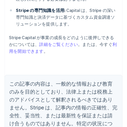
Stripe の専門知識を活用:
Capital は、Stripe の深い
専門知識と決済データに基づくカスタム資金調達ソ
リューションを提供します。
Stripe Capital が事業の成長をどのように後押しできる
かについては、
詳細をご覧ください
。または、今すぐ
利
用を開始できます
。
アイルランド
English
アメリカ
English
Español
简体中文
アラブ首長国連邦
この記事の内容は、一般的な情報および教育
English
イギリス
のみを目的としており、法律上または税務上
English
のアドバイスとして解釈されるべきではあり
イタリア
Italiano
English
ません。Stripe は、記事内の情報の正確性、完
インド
全性、妥当性、または最新性を保証または請
English
エストニア
け合うものではありません。特定の状況につ