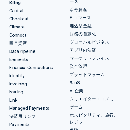
ース
Billing
暗号資産
Capital
E-コマース
Checkout
埋込型金融
Climate
財務の自動化
Connect
グローバルビジネス
暗号資産
アプリ内決済
Data Pipeline
マーケットプレイス
Elements
資金管理
Financial Connections
プラットフォーム
Identity
SaaS
Invoicing
AI 企業
Issuing
クリエイターエコノミ―
Link
ゲーム
Managed Payments
ホスピタリティ、旅行、
決済用リンク
レジャー
Payments
保険