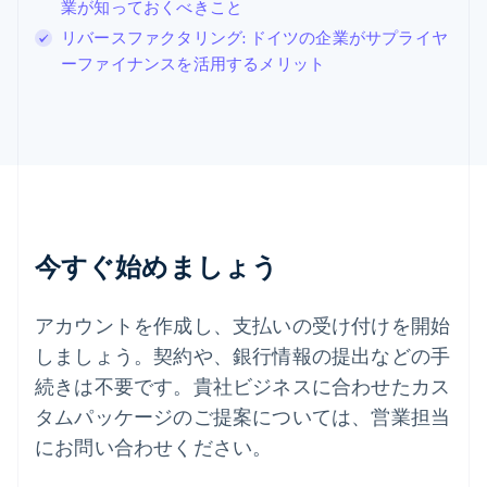
Svenska
English
業が知っておくべきこと
スペイン
リバースファクタリング: ドイツの企業がサプライヤ
Español
English
ーファイナンスを活用するメリット
スロバキア
English
スロベニア
English
Italiano
タイ
ไทย
English
チェコ共和国
English
デンマーク
今すぐ始めましょう
English
ドイツ
Deutsch
English
アカウントを作成し、支払いの受け付けを開始
ニュージーランド
しましょう。契約や、銀行情報の提出などの手
English
ノルウェー
続きは不要です。貴社ビジネスに合わせたカス
English
タムパッケージのご提案については、営業担当
ハンガリー
にお問い合わせください。
English
フィンランド