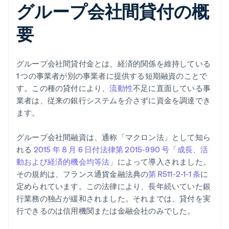
グループ会社間貸付の概
要
グループ会社間貸付金とは、経済的関係を維持している
1 つの事業者が別の事業者に提供する短期融資のことで
す。この種の貸付により、
流動性
不足に直面している事
業者は、従来の銀行システムを介さずに資金を調達でき
ます。
グループ会社間融資は、通称「マクロン法」として知ら
れる
2015 年 8 月 6 日付法律第 2015-990 号「成長、活
動および経済的機会均等法」
によって導入されました。
その規約は、フランス通貨金融法典の
第 R511-2-1-1 条
に
定められています。この法律により、長年続いていた銀
行業務の独占が緩和されました。それまでは、貸付を実
行できるのは信用機関または金融会社のみでした。