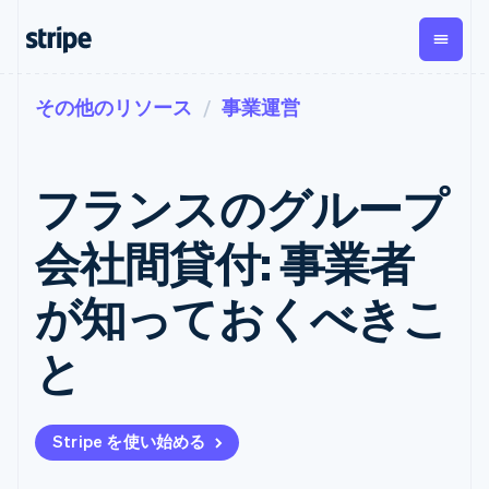
その他のリソース
事業運営
企業規模別
ドキュメント
学ぶ
支払い
収益
資金管
プラッ
理
フォー
大企業向け
Stripe のドキュメント
ブログ
とマー
Payments
Billing
スタートアップ向け
API リファレンス
導入事例
フランスのグループ
オンライン決
経常収益
ットプ
Global
ライブラリと SDK
ガイド
済
Metronome
Payouts
イス
Stripe Apps
Managed
会社間貸付: 事業者
従量課金
Payments
第三者
Connec
ユースケース別
マーチャント
サブスクリ
への入
サポート
プション
オブレコード
金
が知っておくべきこ
プラッ
ガイド
エージェンティックコマ
サブスクリ
ソリューショ
Payment links
フォー
ース
サポートに問い合わせる
プションの
ン
決済の
E コマース / ECサイト
オンライン決済を受け付
管理サポートプラン
コーディング
管理
Invoicing
と
築
埋込型金融
け
プロフェッショナルサー
1 回限りまた
不要の決済ペ
請求・財務関連
構築済みの決済を実装
ビス
は継続
ージ
Checkout
グローバルビジネス
プラットフォームまたは
構築済み決済
Tax
アプリ内決済
マーケットプレイスを構
消費税と
UI
Stripe を使い始める
マーケットプレイス
築する
VAT の自動
Elements
資金管理
サブスクリプションを管
柔軟な UI コン
計算
Revenue
会社
プラットフォーム
理