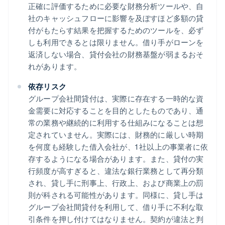
正確に評価するために必要な財務分析ツールや、自
社のキャッシュフローに影響を及ぼすほど多額の貸
付がもたらす結果を把握するためのツールを、必ず
しも利用できるとは限りません。借り手がローンを
返済しない場合、貸付会社の財務基盤が弱まるおそ
れがあります。
依存リスク
グループ会社間貸付は、実際に存在する一時的な資
金需要に対応することを目的としたものであり、通
常の業務や継続的に利用する仕組みになることは想
定されていません。実際には、財務的に厳しい時期
を何度も経験した借入会社が、1 社以上の事業者に依
存するようになる場合があります。また、貸付の実
行頻度が高すぎると、違法な銀行業務として再分類
され、貸し手に刑事上、行政上、および商業上の罰
則が科される可能性があります。同様に、貸し手は
グループ会社間貸付を利用して、借り手に不利な取
引条件を押し付けてはなりません。契約が違法と判