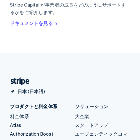
English
Stripe Capital が事業者の成長をどのようにサポートす
リヒテンシュタイン
るかをご紹介します。
Deutsch
English
ルーマニア
ドキュメントを見る
English
ルクセンブルグ
Français
Deutsch
English
中国香港特別行政区
English
简体中文
中国本土
简体中文
English
日本
日本語
English
日本 (日本語)
プロダクトと料金体系
ソリューション
料金体系
大企業
Atlas
スタートアップ
Authorization Boost
エージェンティックコマ