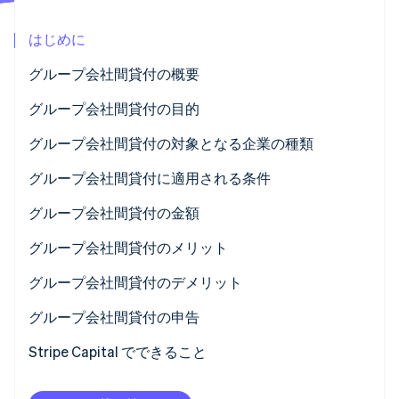
パートナー
Climate
Stripe App Marketplace
はじめに
カーボンリムーバル
Identity
グループ会社間貸付の概要
オンライン本人確認
ある事業者から別の事業者への融資の可否
グループ会社間貸付の目的
グループ会社間貸付とグループ会社間信用の違い
グループ会社間貸付の対象となる企業の種類
グループ会社間貸付に適用される条件
Stripe Sessions 2026
Stripe が AI の経済インフラをどのように構築しているかを
2 社間の真の経済的関係
グループ会社間貸付の金額
ご覧ください。
こちらをご覧ください
貸出企業に固有の条件
貸し手企業による貸付の上限
グループ会社間貸付のメリット
ローンの規約
借り手企業が利用できるローンの上限
グループ会社間貸付のデメリット
グループ会社間貸付の申告
Stripe Capital でできること