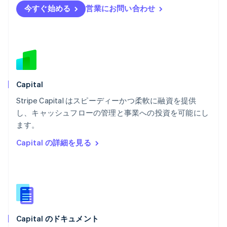
English
Svenska
今すぐ始める
営業にお問い合わせ
ブラジル
Português
English
フランス
Français
English
ブルガリア
English
ベルギー
Nederlands
Français
Deutsch
English
Capital
ポーランド
Stripe Capital はスピーディーかつ柔軟に融資を提供
English
し、キャッシュフローの管理と事業への投資を可能にし
ポルトガル
Português
English
ます。
マルタ
Capital の詳細を見る
English
マレーシア
English
简体中文
メキシコ
Español
English
ラトビア
English
Capital のドキュメント
リトアニア