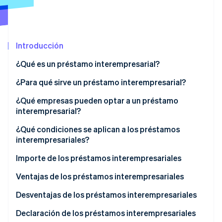
Sector público
Radar
Comercio minorista
Prevención de fraude
Atlas
Introducción
Constitución de una startup
Ecosystem
Climate
¿Qué es un préstamo interempresarial?
Eliminación de dióxido de carbono
Socios
Stripe App Marketplace
¿Puede una empresa prestar dinero a otra empresa?
¿Para qué sirve un préstamo interempresarial?
Identity
Verificación de identidad en línea
Diferencia entre préstamo interempresarial y
¿Qué empresas pueden optar a un préstamo
crédito interempresarial
interempresarial?
¿Qué condiciones se aplican a los préstamos
interempresariales?
Stripe Sessions 2026
Vínculos económicos reales entre dos empresas
Importe de los préstamos interempresariales
Descubre cómo Stripe está construyendo la infraestructu
para la IA.
Condiciones específicas para la empresa
Límite de los préstamos concedidos por la empresa
Ventajas de los préstamos interempresariales
Ver ahora
prestamista
prestamista
Desventajas de los préstamos interempresariales
Condiciones del préstamo
Límite de los préstamos disponibles para la empresa
Declaración de los préstamos interempresariales
prestataria