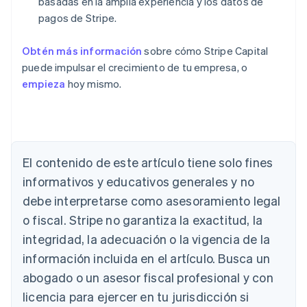
basadas en la amplia experiencia y los datos de
pagos de Stripe.
Obtén más información
sobre cómo Stripe Capital
puede impulsar el crecimiento de tu empresa, o
empieza
hoy mismo.
El contenido de este artículo tiene solo fines
informativos y educativos generales y no
Alemania
debe interpretarse como asesoramiento legal
Deutsch
English
Australia
o fiscal. Stripe no garantiza la exactitud, la
English
integridad, la adecuación o la vigencia de la
Austria
Deutsch
English
información incluida en el artículo. Busca un
Bélgica
abogado o un asesor fiscal profesional y con
Nederlands
Français
Deutsch
English
Brasil
licencia para ejercer en tu jurisdicción si