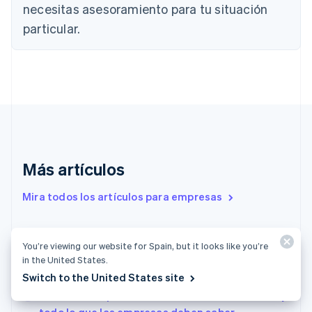
Português
English
necesitas asesoramiento para tu situación
Bulgaria
particular.
English
Canadá
English
Français
China continental
简体中文
English
Chipre
English
Croacia
English
Italiano
Dinamarca
Más artículos
English
Emiratos Árabes Unidos
Mira todos los artículos para empresas
English
Eslovaquia
English
Las pymes italianas y la digitalización:
Eslovenia
You’re viewing our website for Spain, but it looks like you’re
oportunidades y desafíos para el crecimiento
English
Italiano
in the United States.
España
empresarial
Switch to the United States site
Español
English
Financiación puente en Francia: cómo funciona y
Estados Unidos