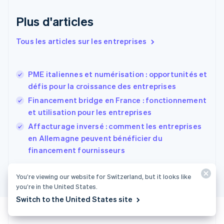
Émirats arabes unis
English
Plus d'articles
Espagne
Español
English
Tous les articles sur les entreprises
Estonie
English
États-Unis
PME italiennes et numérisation : opportunités et
English
Español
简体中文
défis pour la croissance des entreprises
Finlande
English
Svenska
Financement bridge en France : fonctionnement
France
et utilisation pour les entreprises
Français
English
Affacturage inversé : comment les entreprises
Gibraltar
English
en Allemagne peuvent bénéficier du
Grèce
financement fournisseurs
English
Hongrie
You’re viewing our website for Switzerland, but it looks like
English
Inde
you’re in the United States.
English
Switch to the United States site
Irlande
English