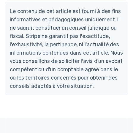
Allemagne
Le contenu de cet article est fourni à des fins
Deutsch
English
Australie
informatives et pédagogiques uniquement. Il
English
ne saurait constituer un conseil juridique ou
Autriche
Deutsch
English
fiscal. Stripe ne garantit pas l'exactitude,
Belgique
l'exhaustivité, la pertinence, ni l'actualité des
Nederlands
Français
Deutsch
English
Brésil
informations contenues dans cet article. Nous
Português
English
vous conseillons de solliciter l'avis d'un avocat
Bulgarie
compétent ou d'un comptable agréé dans le
English
Canada
ou les territoires concernés pour obtenir des
English
Français
conseils adaptés à votre situation.
Chine continentale
简体中文
English
Chypre
English
Croatie
English
Italiano
Danemark
English