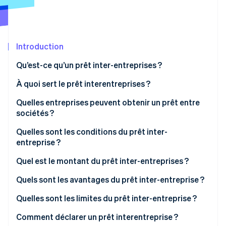
Découvrez les prochaines évolutions
Commerce en ligne
Radar
Prévention de la fraude
Écosystème
Introduction
Atlas
Constitution de start-up
Partenaires
Qu’est-ce qu’un prêt inter-entreprises ?
Climate
Stripe App Marketplace
Élimination du carbone
Est-ce qu’une entreprise peut prêter de l’argent à
À quoi sert le prêt interentreprises ?
une autre entreprise ?
Identity
Quelles entreprises peuvent obtenir un prêt entre
Vérification de l'identité
Quelle est la différence entre prêt inter-entreprises
sociétés ?
et crédit inter-entreprises ?
Quelles sont les conditions du prêt inter-
entreprise ?
L’existence d’un lien économique réel entre les deux
Quel est le montant du prêt inter-entreprises ?
Stripe Sessions 2026
entreprises
Découvrez comment Stripe construit l’infrastructure écono
Plafonnement des prêts accordés par l’entreprise
Quels sont les avantages du prêt inter-entreprise ?
Regarder la vidéo
Les conditions propres à l’entreprise prêteuse
prêteuse
Quelles sont les limites du prêt inter-entreprise ?
Les modalités du prêt
Plafonnement des prêts dont peut bénéficier
Comment déclarer un prêt interentreprise ?
l’entreprise emprunteuse