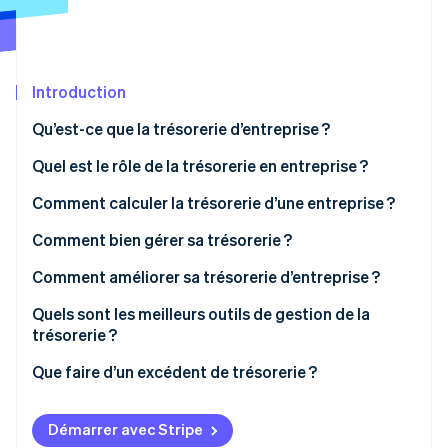
Découvrez les prochaines évolutions
Commerce en ligne
Radar
Prévention de la fraude
Écosystème
Introduction
Atlas
Constitution de start-up
Partenaires
Qu’est-ce que la trésorerie d’entreprise ?
Climate
Stripe App Marketplace
Élimination du carbone
Quel est le rôle de la trésorerie en entreprise ?
Identity
Comment calculer la trésorerie d’une entreprise ?
Vérification de l'identité
Comment bien gérer sa trésorerie ?
Comment améliorer sa trésorerie d’entreprise ?
Quels sont les meilleurs outils de gestion de la
Stripe Sessions 2026
trésorerie ?
Découvrez comment Stripe construit l’infrastructure écono
Regarder la vidéo
Que faire d’un excédent de trésorerie ?
Démarrer avec Stripe