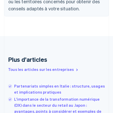
ou les territoires concernés pour obtenir des
Português
English
Bulgarie
conseils adaptés à votre situation.
English
Canada
English
Français
Chine continentale
简体中文
English
Chypre
English
Croatie
English
Italiano
Plus d'articles
Danemark
English
Émirats arabes unis
Tous les articles sur les entreprises
English
Espagne
Español
English
Partenariats simples en Italie : structure, usages
Estonie
et implications pratiques
English
L’importance de la transformation numérique
États-Unis
(DX) dans le secteur du retail au Japon :
English
Español
简体中文
Finlande
avantages, points à considérer et exemples de