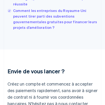
English
Svenska
réussite
France
Comment les entreprises du Royaume‑Uni
Français
English
peuvent tirer parti des subventions
Gibraltar
English
gouvernementales gratuites pour financer leurs
Grèce
projets d’amélioration ?
English
Hongrie
English
Inde
English
Irlande
English
Italie
Italiano
English
Envie de vous lancer ?
Japon
日本語
English
Créez un compte et commencez à accepter
Lettonie
English
des paiements rapidement, sans avoir à signer
Liechtenstein
de contrat ni à fournir vos coordonnées
Deutsch
English
Lituanie
bancaires. N'hésitez pas à nous contacter