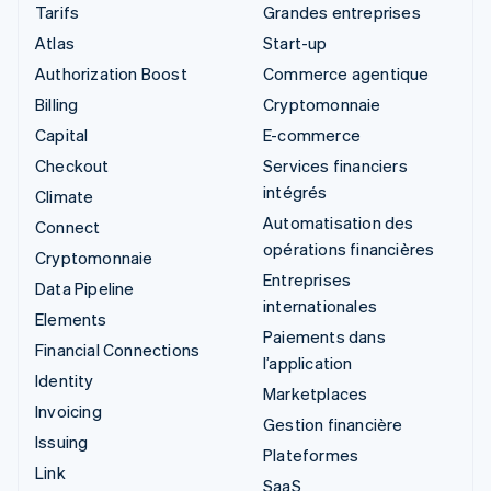
Tarifs
Grandes entreprises
Atlas
Start-up
Authorization Boost
Commerce agentique
Billing
Cryptomonnaie
Capital
E-commerce
Checkout
Services financiers
intégrés
Climate
Automatisation des
Connect
opérations financières
Cryptomonnaie
Entreprises
Data Pipeline
internationales
Elements
Paiements dans
Financial Connections
l’application
Identity
Marketplaces
Invoicing
Gestion financière
Issuing
Plateformes
Link
SaaS