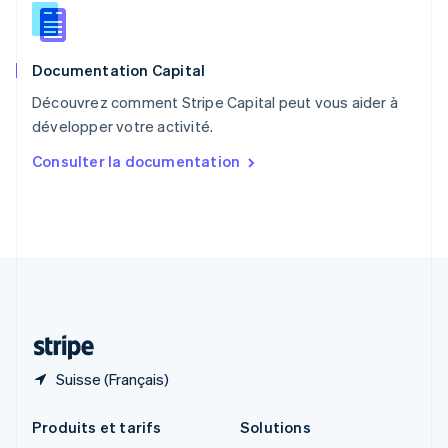
English
Roumanie
English
Documentation Capital
Royaume-Uni
English
Découvrez comment Stripe Capital peut vous aider à
Singapour
développer votre activité.
English
简体中文
Slovaquie
Consulter la documentation
English
Slovénie
English
Italiano
Suède
Svenska
English
Suisse
Deutsch
Français
Italiano
English
Thaïlande
ไทย
English
Suisse (Français)
Produits et tarifs
Solutions