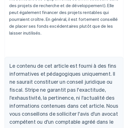
des projets de recherche et de développement). Elle
peut également financer des projets rentables qui
pourraient croître. En général, il est fortement conseillé
de placer ses fonds excédentaires plutôt que de les
laisser inutilisés.
Le contenu de cet article est fourni à des fins
informatives et pédagogiques uniquement. Il
Allemagne
ne saurait constituer un conseil juridique ou
Deutsch
English
fiscal. Stripe ne garantit pas l'exactitude,
Australie
l'exhaustivité, la pertinence, ni l'actualité des
English
Autriche
informations contenues dans cet article. Nous
Deutsch
English
vous conseillons de solliciter l'avis d'un avocat
Belgique
Nederlands
Français
Deutsch
English
compétent ou d'un comptable agréé dans le
Brésil