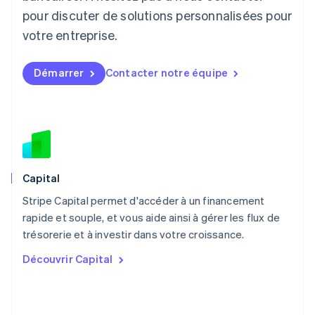
English
pour discuter de solutions personnalisées pour
Luxembourg
votre entreprise.
Français
Deutsch
English
Malaisie
English
简体中文
Démarrer
Contacter notre équipe
Malte
English
Mexique
Español
English
Norvège
English
Nouvelle-Zélande
English
Capital
Pays-Bas
Stripe Capital permet d'accéder à un financement
Nederlands
English
rapide et souple, et vous aide ainsi à gérer les flux de
Pologne
English
trésorerie et à investir dans votre croissance.
Portugal
Découvrir Capital
Português
English
R.A.S. de Hong Kong, Chine
English
简体中文
République tchèque