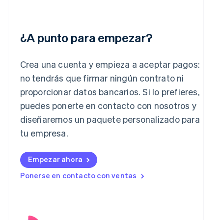
Francia
Français
English
Gibraltar
¿A punto para empezar?
English
Grecia
English
Crea una cuenta y empieza a aceptar pagos:
Hungría
English
no tendrás que firmar ningún contrato ni
India
proporcionar datos bancarios. Si lo prefieres,
English
Irlanda
puedes ponerte en contacto con nosotros y
English
diseñaremos un paquete personalizado para
Italia
tu empresa.
Italiano
English
Japón
日本語
English
Empezar ahora
Letonia
Ponerse en contacto con ventas
English
Liechtenstein
Deutsch
English
Lituania
English