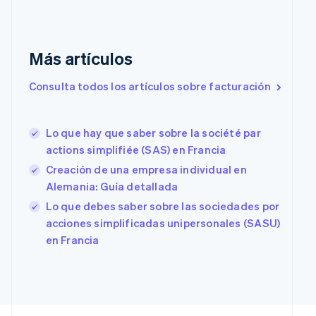
China continental
简体中文
English
Chipre
English
Más artículos
Croacia
English
Italiano
Consulta todos los artículos sobre facturación
Dinamarca
English
Emiratos Árabes Unidos
Lo que hay que saber sobre la société par
English
actions simplifiée (SAS) en Francia
Eslovaquia
English
Creación de una empresa individual en
Eslovenia
Alemania: Guía detallada
English
Italiano
Lo que debes saber sobre las sociedades por
España
acciones simplificadas unipersonales (SASU)
Español
English
Estados Unidos
en Francia
English
Español
简体中文
Estonia
English
Finlandia
English
Svenska