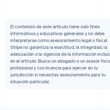
El contenido de este artículo tiene solo fines
informativos y educativos generales y no debe
interpretarse como asesoramiento legal o fiscal.
Alemania
Stripe no garantiza la exactitud, la integridad, la
Deutsch
English
Australia
adecuación o la vigencia de la información inclui
English
en el artículo. Busca un abogado o un asesor fisca
Austria
profesional y con licencia para ejercer en tu
Deutsch
English
Bélgica
jurisdicción si necesitas asesoramiento para tu
Nederlands
Français
Deutsch
English
situación particular.
Brasil
Português
English
Bulgaria
English
Canadá
English
Français