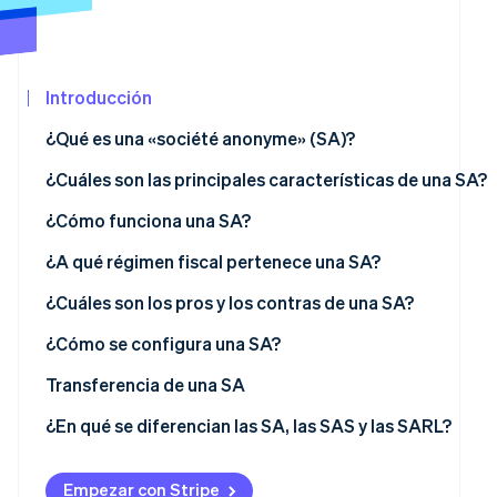
Sector público
Radar
Comercio minorista
Prevención de fraude
Atlas
Introducción
Constitución de una startup
Ecosystem
¿Qué es una «société anonyme» (SA)?
Climate
Eliminación de dióxido de carbono
Socios
¿Cuáles son las principales características de una SA?
Stripe App
Identity
Marketplace
Verificación de identidad en línea
Número de accionistas
¿Cómo funciona una SA?
Capital social
Consejo de administración y CEO
¿A qué régimen fiscal pertenece una SA?
Consejo de supervisión y comité ejecutivo
Régimen fiscal de los administradores
¿Cuáles son los pros y los contras de una SA?
Stripe Sessions 2026
Junta general
Tributación de los accionistas
¿Cómo se configura una SA?
Descubre cómo Stripe está construyendo la infraestruct
para la IA.
Costes asociados con la creación de una SA
Transferencia de una SA
Ver ahora
¿En qué se diferencian las SA, las SAS y las SARL?
Empezar con Stripe