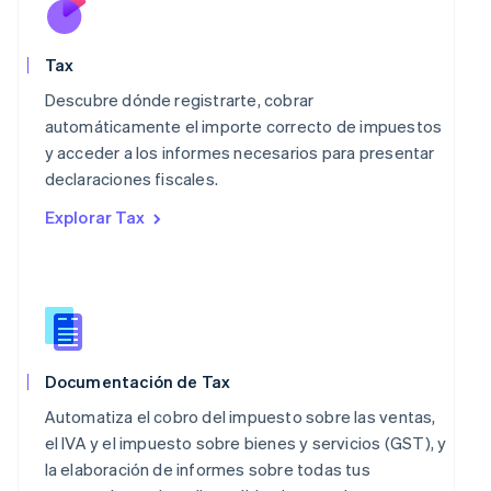
Luxemburgo
Français
Deutsch
English
Malasia
Tax
English
简体中文
Malta
Descubre dónde registrarte, cobrar
English
automáticamente el importe correcto de impuestos
México
y acceder a los informes necesarios para presentar
Español
English
declaraciones fiscales.
Noruega
English
Explorar Tax
Nueva Zelanda
English
Países Bajos
Nederlands
English
Polonia
English
Portugal
Documentación de Tax
Português
English
RAE de Hong Kong, China
Automatiza el cobro del impuesto sobre las ventas,
English
简体中文
el IVA y el impuesto sobre bienes y servicios (GST), y
Reino Unido
la elaboración de informes sobre todas tus
English