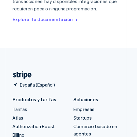
transacciones: hay disponibles integraciones que
República Checa
requieren poca o ninguna programación.
English
Rumanía
Explorar la documentación
English
Singapur
English
简体中文
Suecia
Svenska
English
Suiza
Deutsch
Français
Italiano
English
Tailandia
ไทย
English
España (Español)
Productos y tarifas
Soluciones
Tarifas
Empresas
Atlas
Startups
Authorization Boost
Comercio basado en
agentes
Billing