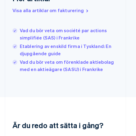
English
简体中文
Indien
Visa alla artiklar om fakturering
English
Irland
English
Vad du bör veta om société par actions
Italien
simplifiée (SAS) i Frankrike
Italiano
English
Japan
Etablering av enskild firma i Tyskland: En
日本語
English
djupgående guide
Kanada
Vad du bör veta om förenklade aktiebolag
English
Français
Kroatien
med en aktieägare (SASU) i Frankrike
English
Italiano
Lettland
English
Liechtenstein
Deutsch
English
Litauen
English
Luxemburg
Français
Deutsch
English
Är du redo att sätta i gång?
Malaysia