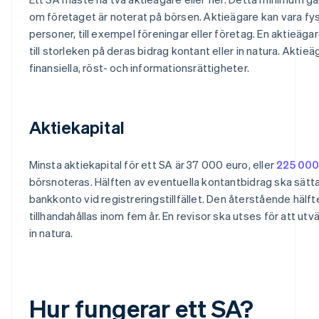
om företaget är noterat på börsen. Aktieägare kan vara fysi
personer, till exempel föreningar eller företag. En aktieäg
till storleken på deras bidrag kontant eller in natura. Aktie
finansiella, röst- och informationsrättigheter.
Aktiekapital
Minsta aktiekapital för ett SA är 37 000 euro, eller
225 000
börsnoteras. Hälften av eventuella kontantbidrag ska sätta
bankkonto vid registreringstillfället. Den återstående hälf
tillhandahållas inom fem år. En revisor ska utses för att ut
in natura.
Hur fungerar ett SA?