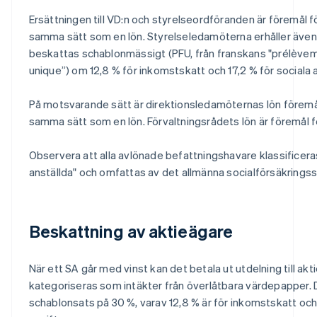
Ersättningen till VD:n och styrelseordföranden är föremål 
samma sätt som en lön. Styrelseledamöterna erhåller även
beskattas schablonmässigt (PFU, från franskans "prélèveme
unique”) om 12,8 % för inkomstskatt och 17,2 % för sociala a
På motsvarande sätt är direktionsledamöternas lön föremå
samma sätt som en lön. Förvaltningsrådets lön är föremål f
Observera att alla avlönade befattningshavare klassificer
anställda" och omfattas av det allmänna socialförsäkrings
Beskattning av aktieägare
När ett SA går med vinst kan det betala ut utdelning till ak
kategoriseras som intäkter från överlåtbara värdepapper.
schablonsats på 30 %, varav 12,8 % är för inkomstskatt och 