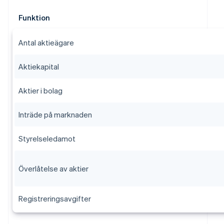
Funktion
Antal aktieägare
Aktiekapital
Aktier i bolag
Inträde på marknaden
Styrelseledamot
Överlåtelse av aktier
Australien
English
Belgien
Registreringsavgifter
Nederlands
Français
Deutsch
English
Brasilien