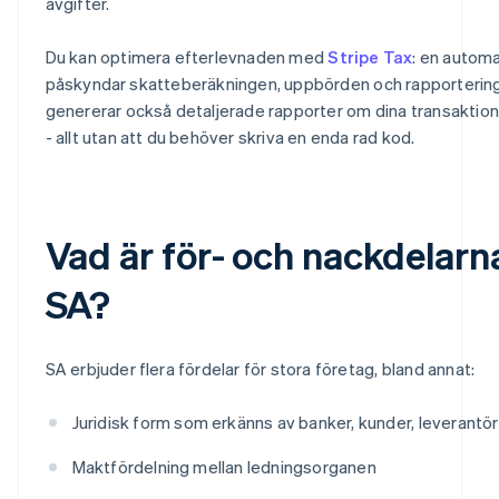
avgifter.
Du kan optimera efterlevnaden med
Stripe Tax
: en autom
påskyndar skatteberäkningen, uppbörden och rapportering
genererar också detaljerade rapporter om dina transaktione
- allt utan att du behöver skriva en enda rad kod.
Vad är för- och nackdelarn
SA?
SA erbjuder flera fördelar för stora företag, bland annat:
Juridisk form som erkänns av banker, kunder, leverantö
Maktfördelning mellan ledningsorganen