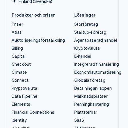
Finland (Svenska)
Produkter och priser
Lösningar
Priser
Storföretag
Atlas
Startup-företag
Auktoriseringsförstärkning
Agentbaserad handel
Billing
Kryptovaluta
Capital
E-handel
Checkout
Integrerad finansiering
Climate
Ekonomiautomatisering
Connect
Globala företag
Kryptovaluta
Betalningar i appen
Data Pipeline
Marknadsplatser
Elements
Penninghantering
Financial Connections
Plattformar
Identity
SaaS