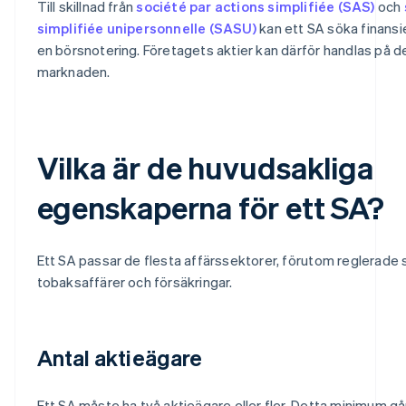
Till skillnad från
société par actions simplifiée (SAS)
och
simplifiée unipersonnelle (SASU)
kan ett SA söka finansie
en börsnotering. Företagets aktier kan därför handlas på d
marknaden.
Vilka är de huvudsakliga
egenskaperna för ett SA?
Ett SA passar de flesta affärssektorer, förutom reglerade 
tobaksaffärer och försäkringar.
Antal aktieägare
Ett SA måste ha två aktieägare eller fler. Detta minimum går