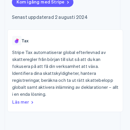
Godkännandeoptimeringar
Kom igång med Stripe
Recognition
Företag
Plattformar
Hantera abonnemang
Link
Automatiserad
SaaS
Erbjud
Accelererad kassaprocess
redovisning
Produktplan
användningsbaserad
Senast uppdaterad 2 augusti 2024
Financial Connections
Stripe Sigma
Sessions årliga
fakturering
Länkade finanskontodata
Anpassade
konferens
Utfärda stablecoin-
rapporter
Karriärer
stödda kort
Efter bransch
Data Pipeline
Nyhetsrum
Tillhandahåll och
Datasynkronisering
Stripe Press
Tax
hantera tjänster med
AI-företag
agenter
Kreatörsekonomi
Stripe Tax automatiserar global efterlevnad av
Spel
skatteregler från början till slut så att du kan
Besöksnäring, resor
Kontakt
Mer
fokusera på att få din verksamhet att växa.
och fritid
Product roadmap
Resurser
Försäkringsbolag
Identifiera dina skattskyldigheter, hantera
Kontakta säljteamet
Se vad som kommer härnäst
Media och
Bli partner
registreringar, beräkna och ta ut rätt skattebelopp
underhållning
Appintegrationer
Radar
globalt samt aktivera inlämning av deklarationer – allt
Ideella organisationer
Kodexempel
Bedrägeribekämpning
Professionella tjänster
Utvecklarblogg
i en enda lösning.
Offentlig sektor
API-status
Atlas
Läs mer
Detaljhandel
Bolagsbildning för startups
Climate
Koldioxidinfångning
Ecosystem
Identity