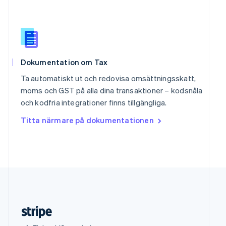
Slovenien
English
Italiano
Spanien
Español
English
Storbritannien
Dokumentation om Tax
English
Sverige
Ta automatiskt ut och redovisa omsättningsskatt,
Svenska
English
moms och GST på alla dina transaktioner – kodsnåla
Thailand
och kodfria integrationer finns tillgängliga.
ไทย
English
Tjeckien
Titta närmare på dokumentationen
English
Tyskland
Deutsch
English
Ungern
English
USA
English
Español
简体中文
Österrike
Deutsch
English