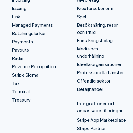
Invoicing
AI-företag
Issuing
Kreatörsekonomi
Link
Spel
Managed Payments
Besöksnäring, resor
och fritid
Betalningslänkar
Försäkringsbolag
Payments
Media och
Payouts
underhållning
Radar
Ideella organisationer
Revenue Recognition
Professionella tjänster
Stripe Sigma
Offentlig sektor
Tax
Detaljhandel
Terminal
Treasury
Integrationer och
anpassade lösningar
Stripe App Marketplace
Stripe Partner