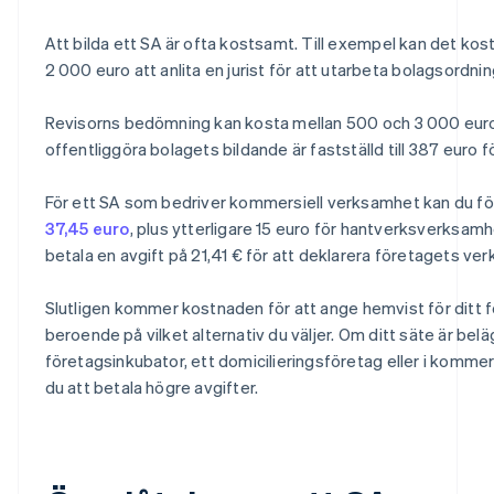
Att bilda ett SA är ofta kostsamt. Till exempel kan det kos
2 000 euro att anlita en jurist för att utarbeta bolagsordni
Revisorns bedömning kan kosta mellan 500 och 3 000 euro
offentliggöra bolagets bildande är fastställd till 387 euro f
För ett SA som bedriver kommersiell verksamhet kan du för
37,45 euro
, plus ytterligare 15 euro för hantverksverksam
betala en avgift på 21,41 € för att deklarera företagets ve
Slutligen kommer kostnaden för att ange hemvist för ditt f
beroende på vilket alternativ du väljer. Om ditt säte är belä
företagsinkubator, ett domicilieringsföretag eller i kommers
du att betala högre avgifter.