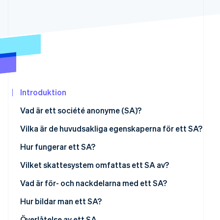
Identitetsverifiering online
Partner
Stripe App Marketplace
Stripe Sessions 2026
Se hur Stripe bygger den ekonomiska in
Titta nu
Introduktion
Vad är ett société anonyme (SA)?
Vilka är de huvudsakliga egenskaperna för ett SA?
Antal aktieägare
Hur fungerar ett SA?
Aktiekapital
Styrelse och VD
Vilket skattesystem omfattas ett SA av?
Förvaltningsråd och direktion
Skattesystem för styrelseledamöter
Vad är för- och nackdelarna med ett SA?
Bolagsstämma
Beskattning av aktieägare
Hur bildar man ett SA?
Kostnader när man bildar ett SA
Överlåtelse av ett SA