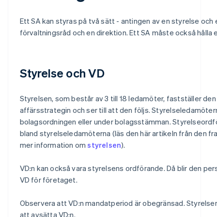
Ett SA kan styras på två sätt - antingen av en styrelse och 
förvaltningsråd och en direktion. Ett SA måste också håll
Styrelse och VD
Styrelsen, som består av 3 till 18 ledamöter, fastställer de
affärsstrategin och ser till att den följs. Styrelseledamöter
bolagsordningen eller under bolagsstämman. Styrelseordfö
bland styrelseledamöterna (läs den här artikeln från den fr
mer information om
styrelsen
).
VD:n kan också vara styrelsens ordförande. Då blir den pe
VD för företaget.
Observera att VD:n mandatperiod är obegränsad. Styrelse
att avsätta VD:n.