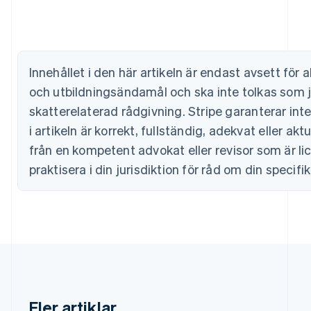
Português
English
Bulgarien
English
Cypern
English
Innehållet i den här artikeln är endast avsett för 
Danmark
English
och utbildningsändamål och ska inte tolkas som ju
Estland
skatterelaterad rådgivning. Stripe garanterar int
English
Fastlandskina
i artikeln är korrekt, fullständig, adekvat eller akt
简体中文
English
från en kompetent advokat eller revisor som är li
Finland
praktisera i din jurisdiktion för råd om din specifik
English
Svenska
Frankrike
Français
English
Förenade Arabemiraten
English
Gibraltar
English
Grekland
English
Hongkong SAR, Kina
Fler artiklar