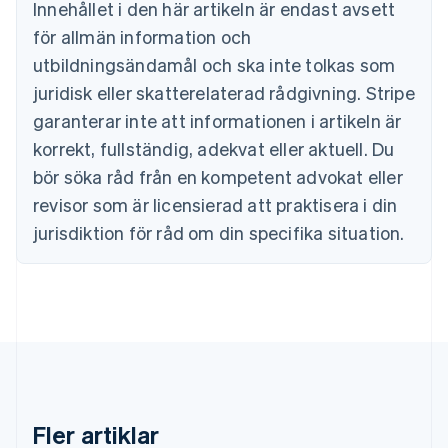
Innehållet i den här artikeln är endast avsett
English
för allmän information och
Cypern
English
utbildningsändamål och ska inte tolkas som
Danmark
juridisk eller skatterelaterad rådgivning. Stripe
English
Estland
garanterar inte att informationen i artikeln är
English
korrekt, fullständig, adekvat eller aktuell. Du
Fastlandskina
bör söka råd från en kompetent advokat eller
简体中文
English
Finland
revisor som är licensierad att praktisera i din
English
Svenska
jurisdiktion för råd om din specifika situation.
Frankrike
Français
English
Förenade Arabemiraten
English
Gibraltar
English
Grekland
English
Hongkong SAR, Kina
English
简体中文
Fler artiklar
Indien