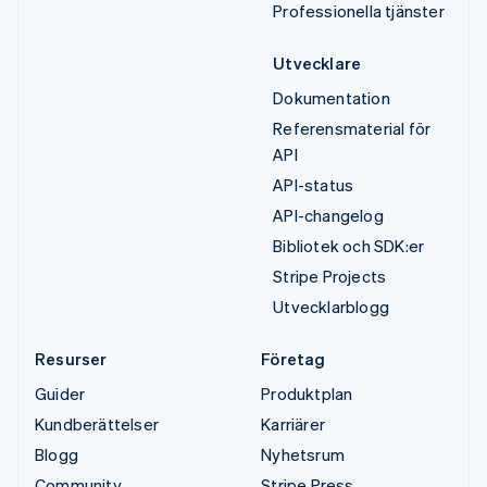
Professionella tjänster
Utvecklare
Dokumentation
Referensmaterial för
API
API-status
API-changelog
Bibliotek och SDK:er
Stripe Projects
Utvecklarblogg
Resurser
Företag
Guider
Produktplan
Kundberättelser
Karriärer
Blogg
Nyhetsrum
Community
Stripe Press