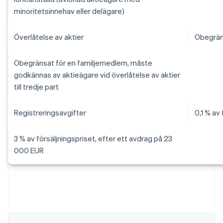
minoritetsinnehav eller delägare)
Överlåtelse av aktier
Obegrän
Obegränsat för en familjemedlem, måste
godkännas av aktieägare vid överlåtelse av aktier
till tredje part
Registreringsavgifter
0,1 % av
3 % av försäljningspriset, efter ett avdrag på 23
000 EUR
Australien
English
Belgien
Nederlands
Français
Deutsch
English
Brasilien
Português
English
Bulgarien