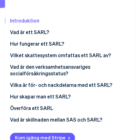
Identitetsverifiering online
Partner
Stripe App Marketplace
Introduktion
Vad är ett SARL?
Stripe Sessions 2026
Eget kapital i SARL
Hur fungerar ett SARL?
Se hur Stripe bygger den ekonomiska inf
Titta nu
Verksamhetsansvarig
Vilket skattesystem omfattas ett SARL av?
Bolagsstämmor
Skattesystem för delägare
Vad är den verksamhetsansvariges
socialförsäkringsstatus?
Skattesystem för verksamhetsansvariga
Vilka är för- och nackdelarna med ett SARL?
Hur skapar man ett SARL?
Etableringskostnader
Överföra ett SARL
Vad är skillnaden mellan SAS och SARL?
Kom igång med Stripe