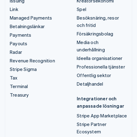
Issuing
Kreatörsekonomi
Link
Spel
Managed Payments
Besöksnäring, resor
och fritid
Betalningslänkar
Försäkringsbolag
Payments
Media och
Payouts
underhållning
Radar
Ideella organisationer
Revenue Recognition
Professionella tjänster
Stripe Sigma
Offentlig sektor
Tax
Detaljhandel
Terminal
Treasury
Integrationer och
anpassade lösningar
Stripe App Marketplace
Stripe Partner
Ecosystem