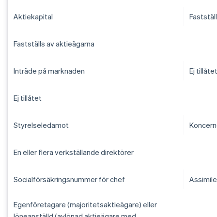
Aktiekapital
Faststäl
Fastställs av aktieägarna
Inträde på marknaden
Ej tillåte
Ej tillåtet
Styrelseledamot
Koncern
En eller flera verkställande direktörer
Socialförsäkringsnummer för chef
Assimile
Egenföretagare (majoritetsaktieägare) eller
löneanställd (avlönad aktieägare med