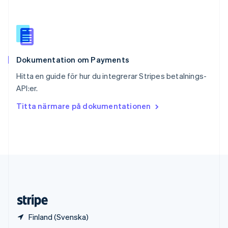
English
Italiano
Spanien
Español
English
Storbritannien
English
Dokumentation om Payments
Sverige
Svenska
English
Hitta en guide för hur du integrerar Stripes betalnings-
Thailand
API:er.
ไทย
English
Tjeckien
Titta närmare på dokumentationen
English
Tyskland
Deutsch
English
Ungern
English
USA
English
Español
简体中文
Österrike
Deutsch
English
Finland (Svenska)