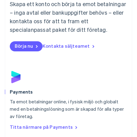
Skapa ett konto och börja ta emot betalningar
English
Mexiko
– inga avtal eller bankuppgifter behövs – eller
Español
English
kontakta oss för att ta fram ett
Nederländerna
specialanpassat paket för ditt företag.
Nederlands
English
Norge
English
Börja nu
Kontakta säljteamet
Nya Zeeland
English
Polen
English
Portugal
Português
English
Rumänien
English
Payments
Schweiz
Ta emot betalningar online, i fysisk miljö och globalt
Deutsch
Français
Italiano
English
med en betalningslösning som är skapad för alla typer
Singapore
English
简体中文
av företag.
Slovakien
Titta närmare på Payments
English
Slovenien