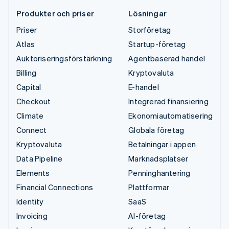
Produkter och priser
Lösningar
Priser
Storföretag
Atlas
Startup-företag
Auktoriseringsförstärkning
Agentbaserad handel
Billing
Kryptovaluta
Capital
E-handel
Checkout
Integrerad finansiering
Climate
Ekonomiautomatisering
Connect
Globala företag
Kryptovaluta
Betalningar i appen
Data Pipeline
Marknadsplatser
Elements
Penninghantering
Financial Connections
Plattformar
Identity
SaaS
Invoicing
AI-företag