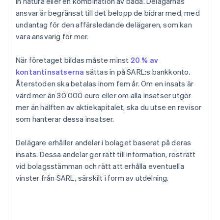
in natura eller en kombination av båda. Delägarnas
ansvar är begränsat till det belopp de bidrar med, med
undantag för den affärsledande delägaren, som kan
vara ansvarig för mer.
När företaget bildas måste minst
20 % av
kontantinsatserna
sättas in på SARL:s bankkonto.
Återstoden ska betalas inom fem år. Om en insats är
värd mer än 30 000 euro eller om alla insatser utgör
mer än hälften av aktiekapitalet, ska du utse en revisor
som hanterar dessa insatser.
Delägare erhåller andelar i bolaget baserat på deras
insats. Dessa andelar ger rätt till information, rösträtt
vid bolagsstämman och rätt att erhålla eventuella
vinster från SARL, särskilt i form av utdelning.