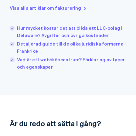
English
Visa alla artiklar om fakturering
Irland
English
Italien
Hur mycket kostar det att bilda ett LLC-bolag i
Italiano
English
Delaware? Avgifter och övriga kostnader
Japan
日本語
English
Detaljerad guide till de olika juridiska formerna i
Kanada
Frankrike
English
Français
Vad är ett webbköpcentrum? Förklaring av typer
Kroatien
English
Italiano
och egenskaper
Lettland
English
Liechtenstein
Deutsch
English
Litauen
English
Luxemburg
Français
Deutsch
English
Är du redo att sätta i gång?
Malaysia
English
简体中文
Malta