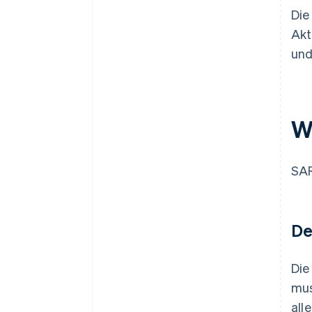
Die
Akt
und
W
SAR
De
Die
mus
all