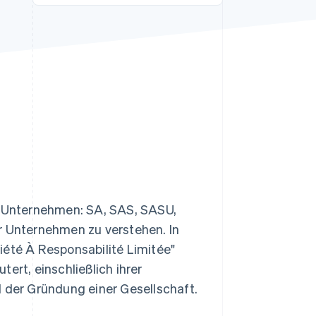
Stripe-Sessions 2026
Erfahren Sie, wie Stripe
Lösungen für die
Wirtschaftsinfrastruktur
für KI aufbaut.
Jetzt ansehen
ür Unternehmen: SA, SAS, SASU,
r Unternehmen zu verstehen. In
iété À Responsabilité Limitée"
ert, einschließlich ihrer
d der Gründung einer Gesellschaft.