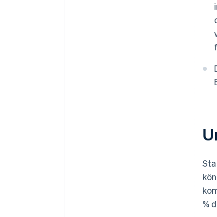
U
Sta
kön
kom
% d