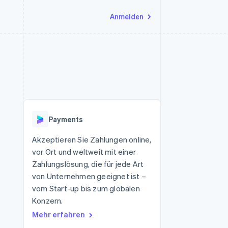
Anmelden
Ressourcen
Ecosystem
Kontakt
nd Marktplätze
Mehr
App-Integrationen
Partner
Sales-Team kontaktieren
Product roadmap
Code-Beispiele
Stripe App-Marktplatz
Partner werden
Ausblick
 Plattformen
Entwickler-Blog
 platforms
eit
API-Status
Radar
Betrugsprävention
eistungen
Payments
Atlas
onen
virtuelle Karten
Start-up-Gründung
Akzeptieren Sie Zahlungen online,
vor Ort und weltweit mit einer
Climate
CO₂-Entnahme
Zahlungslösung, die für jede Art
von Unternehmen geeignet ist –
Identity
Online-Identitätsprüfung
vom Start-up bis zum globalen
Konzern.
Mehr erfahren