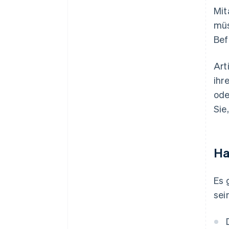
Mit
müs
Bef
Art
ihr
ode
Sie
Ha
Es 
sei