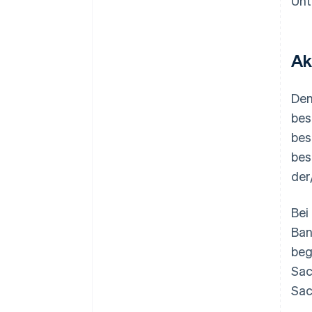
Unt
Ak
Den
bes
bes
bes
der
Bei
Ban
beg
Sac
Sac