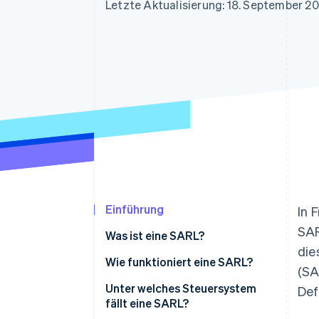
Optimierung der
Datensynchronisier
Letzte Aktualisierung: 18. September 2
Autorisierungsraten
Link
Beschleunigter Bezahlvorgang
Financial Connections
Verbundene Finanzdaten
Einführung
In 
SAR
Was ist eine SARL?
die
Aktienkapital der SARL
Wie funktioniert eine SARL?
(SA
Der/die Geschäftsführer/in
Unter welches Steuersystem
Def
fällt eine SARL?
Hauptversammlungen