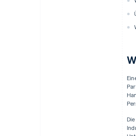
W
Ein
Par
Han
Per
Die
Ind