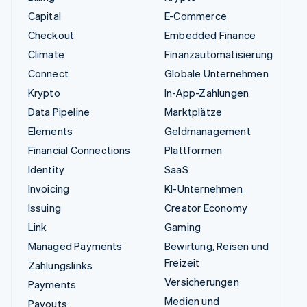
Capital
E-Commerce
Checkout
Embedded Finance
Climate
Finanzautomatisierung
Connect
Globale Unternehmen
Krypto
In-App-Zahlungen
Data Pipeline
Marktplätze
Elements
Geldmanagement
Financial Connections
Plattformen
Identity
SaaS
Invoicing
KI-Unternehmen
Issuing
Creator Economy
Link
Gaming
Managed Payments
Bewirtung, Reisen und
Freizeit
Zahlungslinks
Versicherungen
Payments
Medien und
Payouts