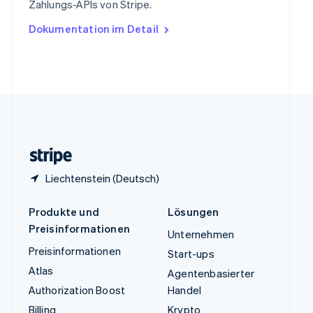
Zahlungs-APIs von Stripe.
English
Ungarn
Dokumentation im Detail
English
Vereinigte Arabische Emirate
English
Vereinigte Staaten
English
Español
简体中文
Vereinigtes Königreich
English
Zypern
English
Liechtenstein (Deutsch)
Produkte und
Lösungen
Preisinformationen
Unternehmen
Preisinformationen
Start-ups
Atlas
Agentenbasierter
Authorization Boost
Handel
Billing
Krypto