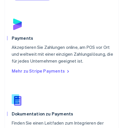
Portugal
Português
English
Rumänien
English
Schweden
Svenska
English
Schweiz
Payments
Deutsch
Français
Italiano
English
Singapur
Akzeptieren Sie Zahlungen online, am POS vor Ort
English
简体中文
und weltweit mit einer einzigen Zahlungslösung, die
Slowakei
für jedes Unternehmen geeignet ist.
English
Mehr zu Stripe Payments
Slowenien
English
Italiano
Sonderverwaltungsregion Hongkong,
China
English
简体中文
Spanien
Español
English
Thailand
Dokumentation zu Payments
ไทย
English
Finden Sie einen Leitfaden zum Integrieren der
Tschechische Republik