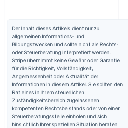
Der Inhalt dieses Artikels dient nur zu
allgemeinen Informations- und
Australien
Bildungszwecken und sollte nicht als Rechts-
English
Belgien
oder Steuerberatung interpretiert werden.
Nederlands
Français
Deutsch
English
Stripe übernimmt keine Gewähr oder Garantie
Brasilien
Português
English
für die Richtigkeit, Vollständigkeit,
Bulgarien
Angemessenheit oder Aktualität der
English
Dänemark
Informationen in diesem Artikel. Sie sollten den
English
Rat eines in Ihrem steuerlichen
Deutschland
Zuständigkeitsbereich zugelassenen
Deutsch
English
Estland
kompetenten Rechtsbeistands oder von einer
English
Steuerberatungsstelle einholen und sich
Festlandchina
hinsichtlich Ihrer speziellen Situation beraten
简体中文
English