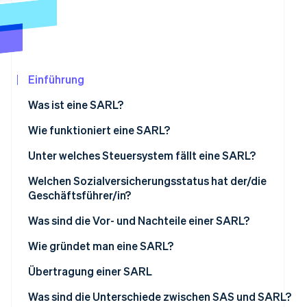
Betrugsprävention
Ecosystem
Atlas
Start-up-Gründung
Partner
Stripe App-Marktplatz
Climate
CO₂-Entnahme
Einführung
Was ist eine SARL?
Aktienkapital der SARL
Wie funktioniert eine SARL?
Stripe-Sessions 2026
Der/die Geschäftsführer/in
Unter welches Steuersystem fällt eine SARL?
Erfahren Sie, wie Stripe Lösungen für die Wirtschaf
Jetzt ansehen
Hauptversammlungen
Steuersystem der Partner
Welchen Sozialversicherungsstatus hat der/die
Geschäftsführer/in?
Steuersystem für Geschäftsführer/innen
Was sind die Vor- und Nachteile einer SARL?
Wie gründet man eine SARL?
Einrichtungskosten
Übertragung einer SARL
Was sind die Unterschiede zwischen SAS und SARL?