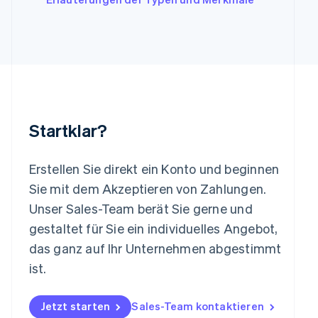
Liechtenstein
Deutsch
English
Litauen
English
Luxemburg
Français
Deutsch
English
Malaysia
English
简体中文
Malta
Startklar?
English
Mexiko
Español
English
Erstellen Sie direkt ein Konto und beginnen
Neuseeland
Sie mit dem Akzeptieren von Zahlungen.
English
Niederlande
Unser Sales-Team berät Sie gerne und
Nederlands
English
gestaltet für Sie ein individuelles Angebot,
Norwegen
das ganz auf Ihr Unternehmen abgestimmt
English
Österreich
ist.
Deutsch
English
Polen
Jetzt starten
Sales-Team kontaktieren
English