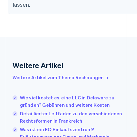
Finnland
lassen.
English
Svenska
Frankreich
Français
English
Gibraltar
English
Griechenland
English
Indien
English
Weitere Artikel
Irland
English
Italien
Weitere Artikel zum Thema Rechnungen
Italiano
English
Japan
日本語
English
Wie viel kostet es, eine LLC in Delaware zu
Kanada
gründen? Gebühren und weitere Kosten
English
Français
Detaillierter Leitfaden zu den verschiedenen
Kroatien
English
Italiano
Rechtsformen in Frankreich
Lettland
Was ist ein EC-Einkaufszentrum?
English
Erläuterungen der Typen und Merkmale