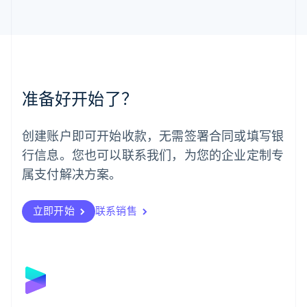
马来西亚
English
简体中文
美国
English
Español
简体中文
墨西哥
Español
English
准备好开始了？
挪威
English
葡萄牙
创建账户即可开始收款，无需签署合同或填写银
Português
English
行信息。您也可以联系我们，为您的企业定制专
日本
日本語
English
属支付解决方案。
瑞典
Svenska
English
瑞士
立即开始
联系销售
Deutsch
Français
Italiano
English
塞浦路斯
English
斯洛伐克
English
斯洛文尼亚
English
Italiano