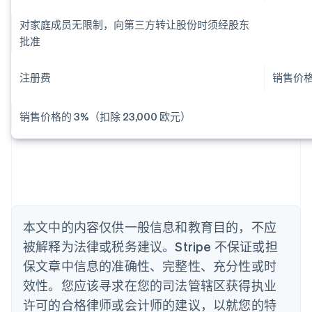
English
爱尔兰
对家庭成员无限制，向第三方转让股份时须经股东
English
批准
爱沙尼亚
English
奥地利
注册费
销售价格的
Deutsch
English
澳大利亚
销售价格的 3%（扣除 23,000 欧元）
English
巴西
Português
English
保加利亚
English
比利时
Nederlands
Français
Deutsch
English
波兰
本文中的内容仅供一般信息和教育目的，不应
English
丹麦
被解释为法律或税务建议。Stripe 不保证或担
English
保文章中信息的准确性、完整性、充分性或时
德国
效性。您应该寻求在您的司法管辖区获得执业
Deutsch
English
法国
许可的合格律师或会计师的建议，以就您的特
Français
English