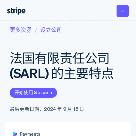
更多资源
设立公司
按企业阶段
文档
学习
支付
营收
资金管
平台
理
易市
大型企业
Stripe 文档
博客
Payments
Billing
初创企业
API 参考文档
客户案例
法国有限责任公司
在线支付
经常性收入
Global
Conn
库与 SDK
指南
Payment links
Metronome
Payouts
Stripe Apps
按用量计费
平台
(SARL) 的主要特点
无代码支付
Subscriptions
向第三
按应用场景
Checkout
方打款
支持
预构建支付界
订阅管理
指南
智能体商务
面
Invoicing
加密货币
获取支持
一次性或定期
Elements
开始使用 Stripe
电子商务
接受线上付款
托管支持方案
灵活的 UI 组件
账单
嵌入式金融
实施预置结账流程
专业服务
Payment
Tax
财务自动化
构建平台或交易市场
最后更新日期：2024 年 9 月 18 日
methods
销售税和增值
全球化企业
管理订阅
接入 125+ 种支
税自动化
应用内支付
提供按用量计费
付方式
Revenue
交易市场
发行稳定币支持的支付卡
Authorization
Recognition
公司
资金管理
通过智能体配置和管理服
Boost
会计自动化
Payments
平台
务