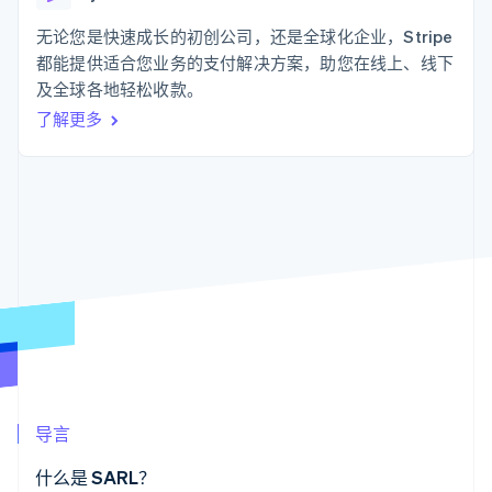
支付成功率优
Stripe Sigma
产品路线图
SaaS
化
自定义报告
Sessions 年度大会
无论您是快速成长的初创公司，还是全球化企业，Stripe
Link
Data Pipeline
招聘
都能提供适合您业务的支付解决方案，助您在线上、线下
加速结账
数据同步
资讯中心
资源
及全球各地轻松收款。
Stripe Press
按行业
了解更多
应用集成
AI 企业
代码示例
更多
创作者经济
开发者博客
联系
Product roadmap
游戏
API 状态
了解未来规划
酒店、旅游与休闲
联系销售
保险
Radar
成为合作伙伴
媒体与娱乐
欺诈防范
非营利组织
Atlas
专业服务
初创企业注册
公共部门
零售
Climate
碳移除
生态系统
导言
合作伙伴
Stripe App Marketplace
什么是 SARL？
Stripe Sessions 2026