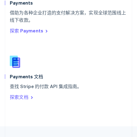
Payments
泰国
ไทย
English
借助为各种企业打造的支付解决方案，实现全球范围线上
希腊
线下收款。
English
探索 Payments
西班牙
Español
English
新加坡
English
简体中文
新西兰
English
匈牙利
English
Payments 文档
意大利
查找 Stripe 的付款 API 集成指南。
Italiano
English
印度
探索文档
English
英国
English
直布罗陀
English
中国内地
简体中文
English