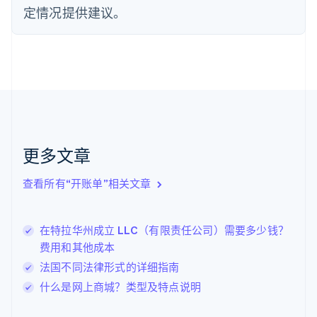
定情况提供建议。
芬兰
English
Svenska
荷兰
Nederlands
English
加拿大
English
Français
捷克
English
克罗地亚
English
Italiano
更多文章
拉脱维亚
English
查看所有“开账单”相关文章
立陶宛
English
列支敦士登
在特拉华州成立 LLC（有限责任公司）需要多少钱？
Deutsch
English
卢森堡
费用和其他成本
Français
Deutsch
English
法国不同法律形式的详细指南
罗马尼亚
什么是网上商城？类型及特点说明
English
马尔他
English