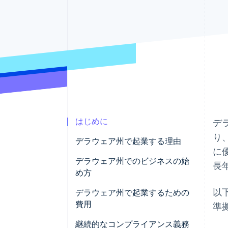
Link
スピーディーな決済
はじめに
デ
り
デラウェア州で起業する理由
に
デラウェア州でのビジネスの始
長
め方
以
事業形態を選ぶ
デラウェア州で起業するための
費用
準
ビジネスの命名と登録
継続的なコンプライアンス義務