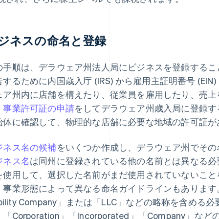
ジネスの命名と登録
の手順は、デラウェア州法人局にビジネスを登録するこ
するために内国歳入庁 (IRS) から雇用主証明番号 (E
ェア州内に店舗を構えたり、従業員を雇用したり、売上
、
事業許可証の申請
をしてデラウェア州歳入局に登録す
治体に確認して、物理的な店舗に必要な地域の許可証が
ジネス名の候補
をいくつか作成し、デラウェア州でその
ジネス名
は同州に登録されている他の名前とは異なる必
を使用して、選択した名前がまだ使用されていないこと
、事業形態によって異なる命名ガイドラインもあります。LLC
ability Company」または「LLC」などの略称を
「Corporation」「Incorporated」「Company」