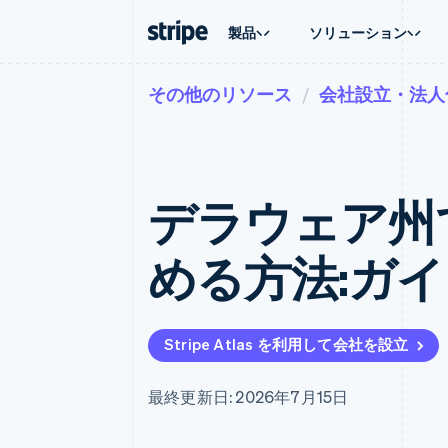
製品
ソリューション
その他のリソース
会社設立・法人
企業規模別
ドキュメント
学ぶ
ユースケ
サポート
支払い
収益
大企業向け
Stripe のドキュメント
ブログ
エージェ
サポート
Payments
Billing
スタートアップ向け
API リファレンス
導入事例
E コマー
管理サポ
オンライン決済
経常収益
ライブラリと SDK
ガイド
埋込型
プロフェ
Managed Payments
Metronome
Stripe Apps
デラウェア州
請求・
マーチャントオブレコードソリ
従量課金
グローバ
ューション
サブスクリプション
アプリ
サブスクリプション
Payment links
マーケッ
める方法:ガ
コーディング不要の決済ページ
Invoicing
資金管
1 回限りまたは継続
Checkout
プラット
構築済み決済 UI
Tax
SaaS
消費税と VAT の自
Elements
柔軟な UI コンポーネント
Revenue Recogniti
Stripe Atlas を利用して会社を設立
会計管理の自動化
決済手段
125 以上の決済手段を利用可能
Stripe Sigma
カスタムレポート
Terminal
最終更新日: 2026年7月15日
対面支払い
Data Pipeline
データの同期
Authorization Boost
決済成功率の最適化