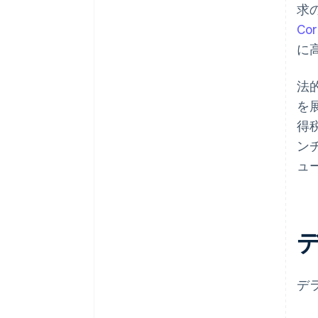
求
Cor
に
法
を
得
ン
ュ
デ