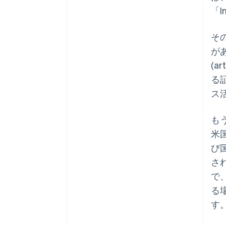
「I
そ
が
(a
る
ス
も
米
び
さ
で
る
す