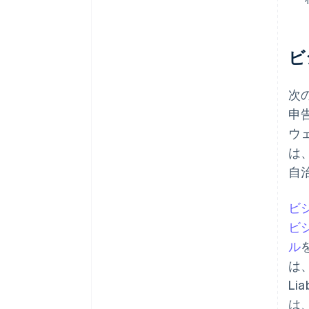
ビ
次
申告
ウ
は
自
ビ
ビ
ル
は
Li
は、