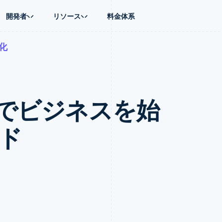
開発者
リソース
料金体系
化
ース別
ガイド
業種別
会社
資金管理
プラットフォ
プレイス
ンティックコマース
に問い合わせる
オンライン決済を受け付け
AI 企業
製品ロードマップ
Global Payouts
ス / ECサイト
ートプラン
構築済みの決済を実装
クリエイターエコノミ―
Sessions 年次カンファレン
第三者への入金
Connect
金融
ッショナルサービス
プラットフォームまたはマーケットプレイスを構築する
ゲーム
採用情報
プラットフォ
でビジネスを始
財務関連
ホスピタリティ、旅行、レジ
ニュースルーム
ルビジネス
サブスクリプションを管理
保険
Stripe Press
内決済
従量課金請求を提供
メディアおよびエンターテイ
の管理
トプレイス
ステーブルコイン担保型のカードを発行
イド
理
エージェントによるサービスのプロビジョニングと管理
非営利団体
フォーム
プロフェッショナルサービス
パブリックセクター
動計算
小売業
on