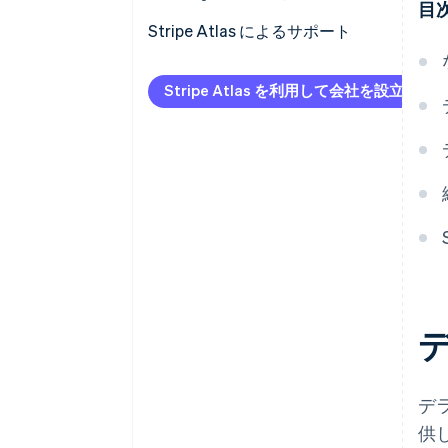
許認可の取得
目
Stripe Atlas によるサポート
店舗と登録代理人の選択
Atlas への申請
社内文書の作成
Stripe Atlas を利用して会社を設立
EIN が届く前の決済と銀行取引
銀行業務、税務、保険、コンプ
ライアンスの設定
創業者株式のキャッシュレス購
入
83(b) 税務選択の自動申請
世界水準の会社の法的文書
Stripe Payments を 1 年間無料で
ご利用いただけるほか、5 万ドル
相当のパートナークレジットと
割引も提供
デ
供し