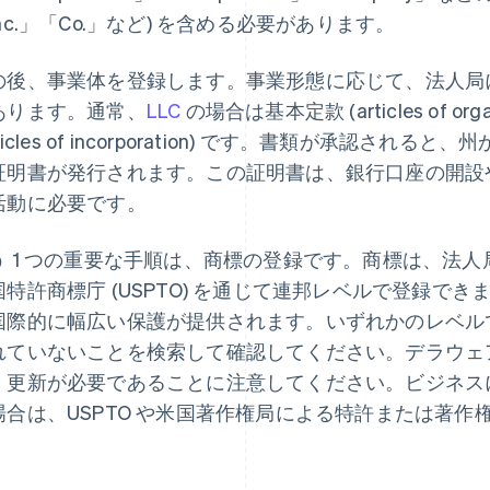
nc.」「Co.」など) を含める必要があります。
の後、事業体を登録します。事業形態に応じて、法人局
あります。通常、
LLC
の場合は基本定款 (articles of o
rticles of incorporation) です。書類が承認
証明書が発行されます。この証明書は、銀行口座の開設
活動に必要です。
う 1 つの重要な手順は、商標の登録です。商標は、法
国特許商標庁 (USPTO) を通じて連邦レベルで登録で
国際的に幅広い保護が提供されます。いずれかのレベル
れていないことを検索して確認してください。デラウェア
、更新が必要であることに注意してください。ビジネス
場合は、USPTO や米国著作権局による特許または著
。