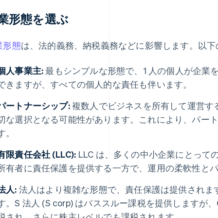
業形態を選ぶ
業形態
は、法的義務、納税義務などに影響します。以下
個人事業主:
最もシンプルな形態で、1 人の個人が企業
できますが、すべての個人的な責任も伴います。
パートナーシップ:
複数人でビジネスを所有して運営す
切な選択となる可能性があります。これにより、パー
す。
有限責任会社 (LLC):
LLC は、多くの中小企業にとっ
所有者に責任保護を提供する一方で、運用の柔軟性と
法人:
法人はより複雑な形態で、責任保護は提供されま
す。S 法人 (S corp) はパススルー課税を提供しますが、C
税され、さらに株主レベルでも課税されます。