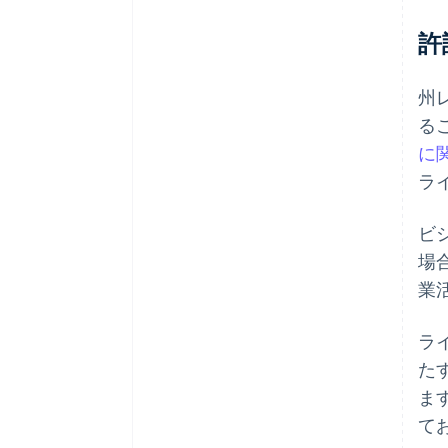
許
州
る
に
ラ
ビ
場
業
ラ
た
ま
て