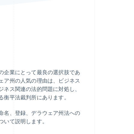
Stripe Sessions 2026
Stripe が AI の経済インフ
ラをどのように構築して
いるかをご覧ください。
こちらをご覧ください
の企業にとって最良の選択肢であ
ェア州の人気の理由は、ビジネス
ジネス関連の法的問題に対処し、
る衡平法裁判所にあります。
命名、登録、デラウェア州法への
ついて説明します。