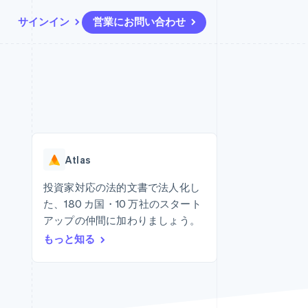
サインイン
営業にお問い合わせ
リソース
エコシステム
お問い合わせ
ームとマーケット
その他
アプリへの導入
パートナー
営業にお問い合わせ
Product roadmap
ス
コードサンプル
Stripe App Marketplace
パートナーになる
今後の予定を確認
開発者のブログ
ーム決済の構築
ャー
API ステータス
Radar
不正防止
Atlas
ンメント
Atlas
スタートアップの企業設立
投資家対応の法的文書で法人化し
た、180 カ国・10 万社のスタート
Climate
カーボンリムーバル
アップの仲間に加わりましょう。
もっと知る
Identity
オンライン本人確認