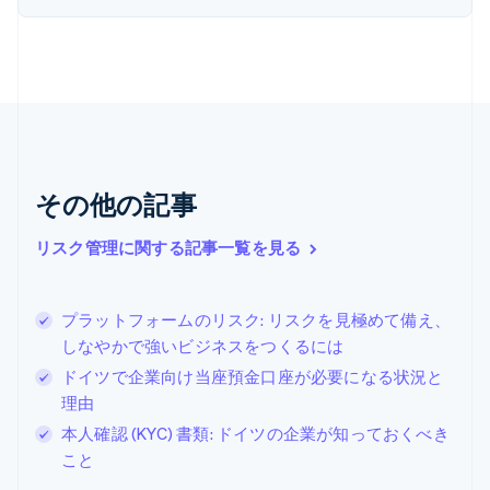
Nederlands
English
カナダ
English
Français
キプロス
English
ギリシア
English
クロアチア
その他の記事
English
Italiano
ジブラルタル
English
リスク管理に関する記事一覧を見る
シンガポール
English
简体中文
スイス
プラットフォームのリスク: リスクを見極めて備え、
Deutsch
Français
Italiano
English
しなやかで強いビジネスをつくるには
スウェーデン
Svenska
English
ドイツで企業向け当座預金口座が必要になる状況と
スペイン
理由
Español
English
本人確認 (KYC) 書類: ドイツの企業が知っておくべき
スロバキア
こと
English
スロベニア