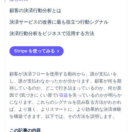
パートナー
Climate
顧客の決済行動分析とは
Stripe App Marketplace
カーボンリムーバル
決済サービスの改善に最も役立つ行動シグナル
Identity
オンライン本人確認
オーソリ成功率
決済行動分析をビジネスで活用する方法
決済手段の使用状況
失敗した支払いを回収する
Stripe を使ってみる
決済フローのカゴ落ちポイント
購入完了率を高める
Stripe Sessions 2026
サブスクリプションの失敗パターン
顧客の負担を最小限に抑える
Stripe が AI の経済インフラをどのように構築しているかを
顧客が決済フローを使用する動向から、誰が支払いを
ご覧ください。
顧客の生涯決済行動
サブスクリプション維持率を向上させる
こちらをご覧ください
し、誰が支払わなかったかが分かります。顧客が何を期
待しているのか、どこで行き詰まっているのか、何が原
不正利用と不審請求の申し立てのフラグ
不正利用防止対策を調整する
因で (気づきにくい形で)
収益
を失っているのかが明らか
になります。これらのシグナルを読み取る方法がわかれ
ば、より速く、よりスマートに、より効果的な決済体験
を構築できます。以下では、その方法を説明します。
この記事の内容