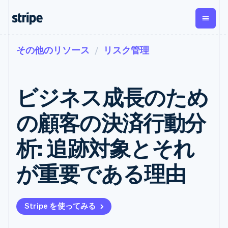
その他のリソース
リスク管理
企業規模別
ドキュメント
学ぶ
支払い
収益
資金管
プラッ
理
フォー
大企業向け
Stripe のドキュメント
ブログ
とマー
Payments
Billing
スタートアップ向け
API リファレンス
導入事例
ビジネス成長のため
オンライン決
経常収益
ットプ
Global
ライブラリと SDK
ガイド
済
Metronome
Payouts
イス
Stripe Apps
Managed
の顧客の決済行動分
従量課金
Payments
第三者
Connec
ユースケース別
マーチャント
サブスクリ
への入
サポート
プション
オブレコード
金
析: 追跡対象とそれ
プラッ
ガイド
エージェンティックコマ
サブスクリ
ソリューショ
Payment links
フォー
ース
サポートに問い合わせる
プションの
ン
決済の
E コマース / ECサイト
オンライン決済を受け付
管理サポートプラン
コーディング
管理
Invoicing
が重要である理由
築
埋込型金融
け
プロフェッショナルサー
1 回限りまた
不要の決済ペ
請求・財務関連
構築済みの決済を実装
ビス
は継続
ージ
Checkout
グローバルビジネス
プラットフォームまたは
構築済み決済
Tax
アプリ内決済
マーケットプレイスを構
消費税と
UI
Stripe を使ってみる
マーケットプレイス
築する
VAT の自動
Elements
資金管理
サブスクリプションを管
柔軟な UI コン
計算
Revenue
会社
プラットフォーム
理