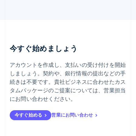
English
Italiano
タイ
ไทย
English
チェコ共和国
English
デンマーク
English
今すぐ始めましょう
ドイツ
Deutsch
English
ニュージーランド
アカウントを作成し、支払いの受け付けを開始
English
しましょう。契約や、銀行情報の提出などの手
ノルウェー
English
続きは不要です。貴社ビジネスに合わせたカス
ハンガリー
タムパッケージのご提案については、営業担当
English
フィンランド
にお問い合わせください。
English
Svenska
ブラジル
今すぐ始める
営業にお問い合わせ
Português
English
フランス
Français
English
ブルガリア