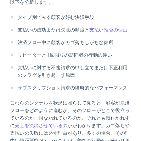
以下を分析します。
タイプ別でみる顧客が好む決済手段
支払いの成功または失敗の頻度と
支払い拒否の理由
決済フロー中に顧客がカゴ落ちしがちな箇所
リピーターと 1 回限りの訪問者の行動の違い
支払いに対する不審請求の申し立てまたは不正利用
のフラグを引き起こす原因
サブスクリプション請求の経時的なパフォーマンス
これらのシグナルを状況に照らして見ると、顧客が決済
フローをどのように進むか、そのフローがどこで役立っ
ているのか、損なわれているのか、それとも気付かれず
に
売上を流出させている
のかがわかります。カゴ落ちや
支払いの失敗には必ず理由があり、多くの場合、その理
由は修正可能だということが、顧客の行動から分かりま