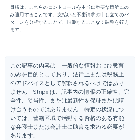
目標は、これらのコントロールを本当に重要な箇所にの
み適用することです。支払いと不審請求の申し立てのパ
ターンを分析することで、推測することなく調整を行え
アイルランド
ます。
English
アメリカ
English
Español
简体中文
アラブ首長国連邦
English
イギリス
この記事の内容は、一般的な情報および教育
English
のみを目的としており、法律上または税務上
イタリア
のアドバイスとして解釈されるべきではあり
Italiano
English
インド
ません。Stripe は、記事内の情報の正確性、完
English
全性、妥当性、または最新性を保証または請
エストニア
English
け合うものではありません。特定の状況につ
オーストラリア
いては、管轄区域で活動する資格のある有能
English
オーストリア
な弁護士または会計士に助言を求める必要が
Deutsch
English
あります。
オランダ