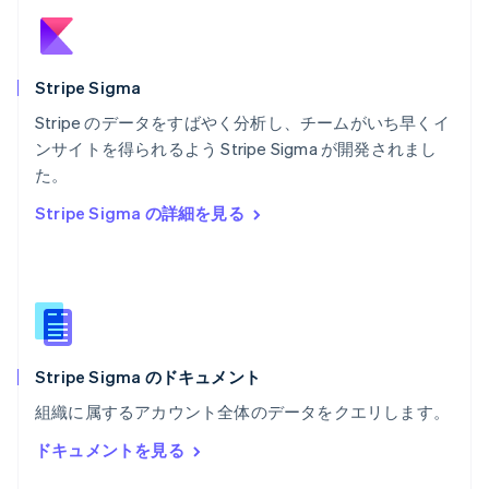
English
ベルギー
Nederlands
Français
Deutsch
English
ポーランド
Stripe Sigma
English
Stripe のデータをすばやく分析し、チームがいち早くイ
ポルトガル
Português
English
ンサイトを得られるよう Stripe Sigma が開発されまし
マルタ
た。
English
Stripe Sigma の詳細を見る
マレーシア
English
简体中文
メキシコ
Español
English
ラトビア
English
リトアニア
English
Stripe Sigma のドキュメント
リヒテンシュタイン
組織に属するアカウント全体のデータをクエリします。
Deutsch
English
ルーマニア
ドキュメントを見る
English
ルクセンブルグ