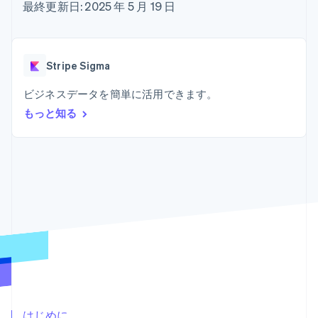
Recognition
ポーネント
最終更新日: 2025 年 5 月 19 日
SaaS
従量課金請求を提供
決済手段
製品ロードマップ
ステーブルコイン担保型
会計管理の
125 以上の決
Sessions 年次カンファ
のカードを発行
自動化
済手段を利用
レンス
エージェントによるサー
Stripe
可能
Terminal
採用情報
ビスのプロビジョニング
Stripe Sigma
Sigma
業種別
対面支払い
ニュースルーム
と管理
カスタムレ
Authorization
Stripe Press
ビジネスデータを簡単に活用できます。
ポート
Boost
AI 企業
Data
決済成功率の
クリエイターエコノミ―
もっと知る
Pipeline
最適化
ゲーム
リソース
データの同
Link
ホスピタリティ、旅行、
お問い合わせ
期
スピーディー
レジャー
な決済
保険
アプリへの導入
営業にお問い合わせ
メディアおよびエンター
コードサンプル
パートナーになる
テインメント
開発者のブログ
非営利団体
API ステータス
プロフェッショナルサー
その他
ビス
Product roadmap
パブリックセクター
今後の予定を確認
小売業
Radar
不正防止
エコシステム
Atlas
はじめに
スタートアップの企業設立