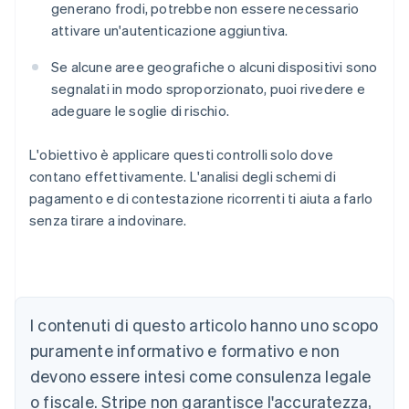
generano frodi, potrebbe non essere necessario
attivare un'autenticazione aggiuntiva.
Se alcune aree geografiche o alcuni dispositivi sono
segnalati in modo sproporzionato, puoi rivedere e
adeguare le soglie di rischio.
L'obiettivo è applicare questi controlli solo dove
contano effettivamente. L'analisi degli schemi di
pagamento e di contestazione ricorrenti ti aiuta a farlo
senza tirare a indovinare.
Australia
I contenuti di questo articolo hanno uno scopo
English
Austria
puramente informativo e formativo e non
Deutsch
English
devono essere intesi come consulenza legale
Belgio
Nederlands
Français
Deutsch
English
o fiscale. Stripe non garantisce l'accuratezza,