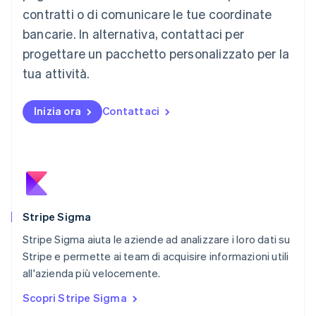
Malaysia
contratti o di comunicare le tue coordinate
English
简体中文
Malta
bancarie. In alternativa, contattaci per
English
progettare un pacchetto personalizzato per la
Messico
tua attività.
Español
English
Norvegia
English
Inizia ora
Contattaci
Nuova Zelanda
English
Paesi Bassi
Nederlands
English
Polonia
English
Portogallo
Português
English
Stripe Sigma
RAS di Hong Kong, Cina
Stripe Sigma aiuta le aziende ad analizzare i loro dati su
English
简体中文
Stripe e permette ai team di acquisire informazioni utili
Regno Unito
English
all'azienda più velocemente.
Repubblica Ceca
Scopri Stripe Sigma
English