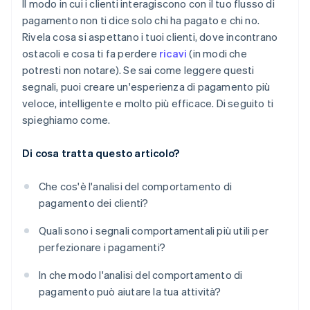
Riduci al minimo le complessità dei clienti
Il modo in cui i clienti interagiscono con il tuo flusso di
tempo
pagamento non ti dice solo chi ha pagato e chi no.
Migliora la fidelizzazione degli abbonamenti
Rivela cosa si aspettano i tuoi clienti, dove incontrano
Segnalazioni di frode e contestazioni
Ottimizza i controlli antifrode
ostacoli e cosa ti fa perdere
ricavi
(in modi che
potresti non notare). Se sai come leggere questi
segnali, puoi creare un'esperienza di pagamento più
veloce, intelligente e molto più efficace. Di seguito ti
spieghiamo come.
Di cosa tratta questo articolo?
Che cos'è l'analisi del comportamento di
pagamento dei clienti?
Quali sono i segnali comportamentali più utili per
perfezionare i pagamenti?
In che modo l'analisi del comportamento di
pagamento può aiutare la tua attività?