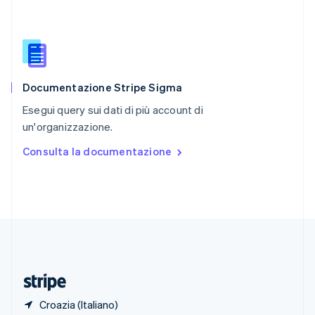
Romania
English
Singapore
English
简体中文
Slovacchia
English
Documentazione Stripe Sigma
Slovenia
English
Italiano
Esegui query sui dati di più account di
Spagna
un'organizzazione.
Español
English
Stati Uniti
Consulta la documentazione
English
Español
简体中文
Svezia
Svenska
English
Svizzera
Deutsch
Français
Italiano
English
Thailandia
ไทย
English
Ungheria
English
Croazia (Italiano)