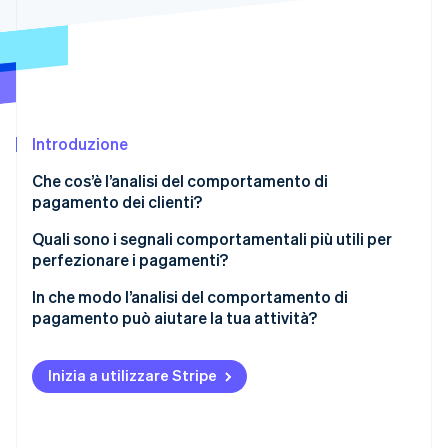
Scopri cosa ti aspetta
Radar
Ecosistema
Prevenzione delle frodi
Partner
Atlas
Stripe App Marketplace
Costituzione di start-up
Climate
Introduzione
Rimozione del carbonio
Che cos’è l’analisi del comportamento di
Identity
pagamento dei clienti?
Verifica online dell'identità
Quali sono i segnali comportamentali più utili per
perfezionare i pagamenti?
Tasso di autorizzazione
In che modo l’analisi del comportamento di
pagamento può aiutare la tua attività?
Stripe Sessions 2026
Utilizzo dei metodi di pagamento
Scopri come Stripe sta costruendo l'infrastruttura economi
Recupera i pagamenti non andati a buon fine
Guarda ora
Punti di abbandono durante il pagamento
Inizia a utilizzare Stripe
Aumenta la conversione al momento del
Casi di abbonamenti non andati a buon fine
pagamento
Comportamento di pagamento del cliente nel