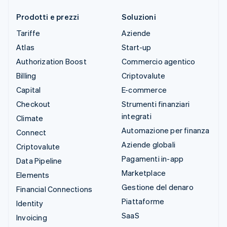
Prodotti e prezzi
Soluzioni
Tariffe
Aziende
Atlas
Start-up
Authorization Boost
Commercio agentico
Billing
Criptovalute
Capital
E-commerce
Checkout
Strumenti finanziari
integrati
Climate
Automazione per finanza
Connect
Aziende globali
Criptovalute
Pagamenti in-app
Data Pipeline
Marketplace
Elements
Gestione del denaro
Financial Connections
Piattaforme
Identity
SaaS
Invoicing