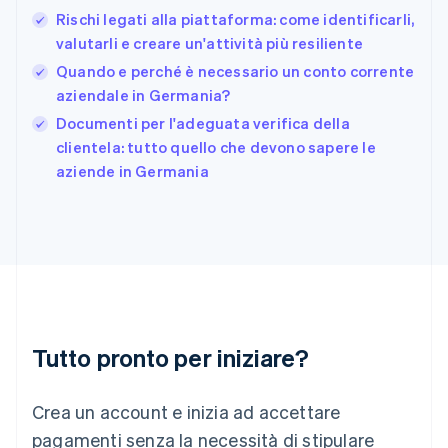
Germania
Rischi legati alla piattaforma: come identificarli,
Deutsch
English
valutarli e creare un'attività più resiliente
Giappone
日本語
English
Quando e perché è necessario un conto corrente
Gibilterra
aziendale in Germania?
English
Documenti per l'adeguata verifica della
Grecia
English
clientela: tutto quello che devono sapere le
India
aziende in Germania
English
Irlanda
English
Italia
Italiano
English
Lettonia
English
Liechtenstein
Deutsch
English
Tutto pronto per iniziare?
Lituania
English
Crea un account e inizia ad accettare
Lussemburgo
Français
Deutsch
English
pagamenti senza la necessità di stipulare