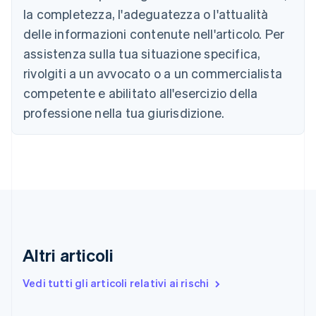
Brasile
la completezza, l'adeguatezza o l'attualità
Português
English
Bulgaria
delle informazioni contenute nell'articolo. Per
English
assistenza sulla tua situazione specifica,
Canada
rivolgiti a un avvocato o a un commercialista
English
Français
Cina continentale
competente e abilitato all'esercizio della
简体中文
English
professione nella tua giurisdizione.
Cipro
English
Croazia
English
Italiano
Danimarca
English
Emirati Arabi Uniti
English
Estonia
English
Altri articoli
Finlandia
English
Svenska
Vedi tutti gli articoli relativi ai rischi
Francia
Français
English