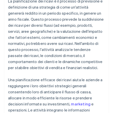
La pianificazione dei ricavi è il processo di previsione e
Crea un piano d’azione
Abbandono dei clienti
definizione di una strategia di come un'attività
RMPU
Integra informazioni interfunzionali
genererà reddito in un periodo specifico, in genere un
Eccessivo affidamento sui dati storici
Velocità della pipeline di vendita
anno fiscale. Questo processo prevede la suddivisione
Pianifica in base ai rischi potenziali
Gestione del rischio
dei ricavi per diversi flussi (ad esempio, prodotti,
Tasso di successo
Monitora le metriche chiave
servizi, aree geografiche) e la valutazione dell'impatto
Nuovi flussi di ricavi
Tasso di crescita dei ricavi
che fattori esterni, come cambiamenti economici e
Mantieni l’agilità
Variabilità delle preferenze dei consumatori
normativi, potrebbero avere sui ricavi. Nell'ambito di
Margine lordo
questo processo, l'attività analizza le tendenze
Proiezioni di vendita non realistiche
Ricavi per dipendente
passate dei ricavi, le condizioni di mercato, il
Vincoli di risorse
comportamento dei clienti e le dinamiche competitive
Net Promoter Score (NPS)
per stabilire obiettivi di vendita e finanziari realistici.
Tasso di ricavi per espansione
Una pianificazione efficace dei ricavi aiuta le aziende a
raggiungere i loro obiettivi strategici generali
consentendo loro di anticipare il flusso di cassa,
allocare in modo efficiente le risorse e prendere
decisioni informate su investimenti,
marketing
e
operazioni. Le attività integrano le informazioni