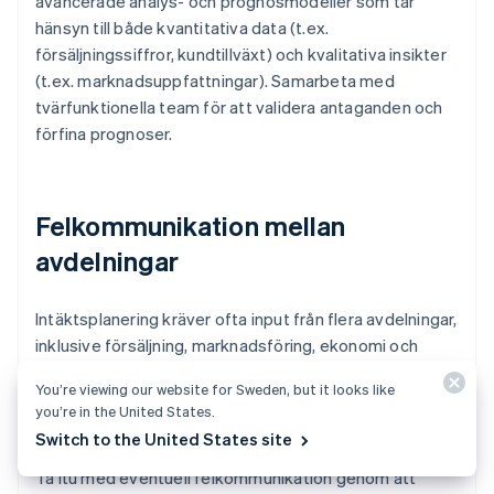
avancerade analys- och prognosmodeller som tar
hänsyn till både kvantitativa data (t.ex.
försäljningssiffror, kundtillväxt) och kvalitativa insikter
(t.ex. marknadsuppfattningar). Samarbeta med
tvärfunktionella team för att validera antaganden och
förfina prognoser.
Felkommunikation mellan
avdelningar
Intäktsplanering kräver ofta input från flera avdelningar,
inklusive försäljning, marknadsföring, ekonomi och
produkt. Brist på samordning mellan dessa team kan
You’re viewing our website for Sweden, but it looks like
leda till motstridiga prioriteringar, ineffektiv
you’re in the United States.
resursallokering och missade intäktsmöjligheter.
Switch to the United States site
Ta itu med eventuell felkommunikation genom att