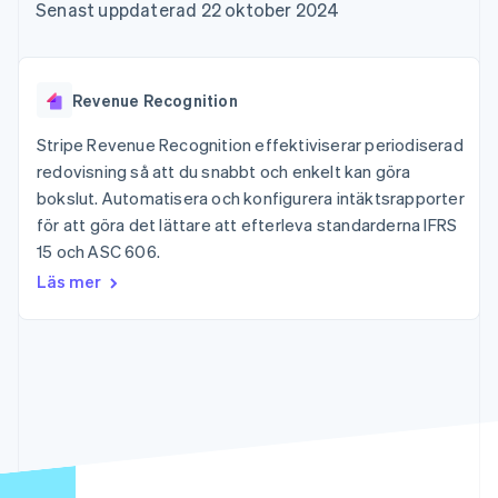
Godkännandeoptimeringar
Recognition
Företag
Senast uppdaterad 22 oktober 2024
Plattformar
Erbjud
Link
Automatiserad
SaaS
användningsbaserad
Accelererad kassaprocess
redovisning
Produktplan
fakturering
Financial Connections
Stripe Sigma
Sessions årliga
Utfärda stablecoin-
Länkade finanskontodata
Anpassade
konferens
stödda kort
Revenue Recognition
rapporter
Karriärer
Tillhandahåll och
Efter bransch
Data Pipeline
Nyhetsrum
hantera tjänster med
Stripe Revenue Recognition effektiviserar periodiserad
Datasynkronisering
Stripe Press
agenter
redovisning så att du snabbt och enkelt kan göra
AI-företag
Kreatörsekonomi
bokslut. Automatisera och konfigurera intäktsrapporter
Spel
för att göra det lättare att efterleva standarderna IFRS
Besöksnäring, resor
Kontakt
Mer
Resurser
15 och ASC 606.
och fritid
Product roadmap
Försäkringsbolag
Kontakta säljteamet
Läs mer
Se vad som kommer härnäst
Media och
Appintegrationer
Bli partner
underhållning
Kodexempel
Radar
Ideella organisationer
Utvecklarblogg
Bedrägeribekämpning
Professionella tjänster
API-status
Offentlig sektor
Atlas
Detaljhandel
Bolagsbildning för startups
Climate
Koldioxidinfångning
Ecosystem
Identity