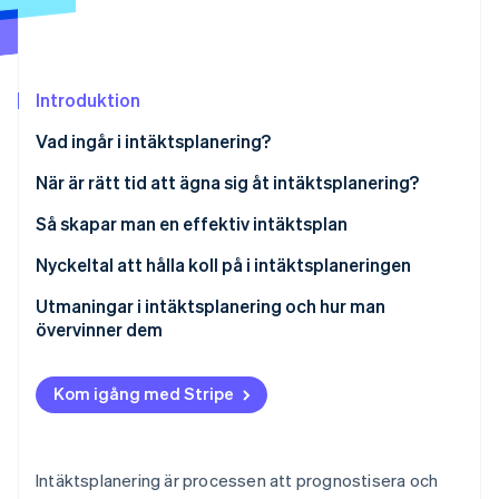
Identitetsverifiering online
Partner
Stripe App Marketplace
Introduktion
Stripe Sessions 2026
Vad ingår i intäktsplanering?
Se hur Stripe bygger den ekonomiska inf
Titta nu
När är rätt tid att ägna sig åt intäktsplanering?
Så skapar man en effektiv intäktsplan
Sätt upp realistiska mål
Nyckeltal att hålla koll på i intäktsplaneringen
Analysera historiska data
Månatliga återkommande intäkter (MRR)
Utmaningar i intäktsplanering och hur man
övervinner dem
Gör en marknadsanalys
Årliga återkommande intäkter (ARR)
Oförutsägbara marknadsförhållanden
Ta fram en intäktsprognos
CAC
Kom igång med Stripe
Felaktiga data
Segmentera dina intäktsflöden
Kundens livstidsvärde (LTV)
Felkommunikation mellan avdelningar
Fördela resurser strategiskt
Kundbortfall
Intäktsplanering är processen att prognostisera och
Beaktande av kundbortfall