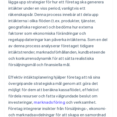
lägga upp strategier för hur ett företag ska generera
Skapa en handlingsplan
ARPU
intäkter under en viss period, vanligtvis ett
Övertro på historiska data
Integrera tvärfunktionella insikter
Hastighet i försäljningspipeline
räkenskapsår. Denna process innebär att dela upp
Riskhantering
intäkterna i olika flöden (t.ex. produkter, tjänster,
Planera för potentiella risker
Vinstfrekvens
geografiska regioner) och bedöma hur externa
Nya intäktsflöden
Övervaka nyckeltal
Tillväxtgrad för intäkter
faktorer som ekonomiska förändringar och
Förändrade konsumentpreferenser
regeluppdateringar kan påverka intäkterna. Som en del
Håll dig flexibel
Bruttomarginal
av denna process analyserar företaget tidigare
Orealistiska försäljningsprognoser
Intäkt per anställd
intäktstrender, marknadsförhållanden, kundbeteende
Resursbegränsningar
och konkurrensdynamik för att sätta realistiska
Net promoter score (NPS)
försäljningsmål och finansiella mål.
Tillväxt av expansionsintäkter
Effektiv intäktsplanering hjälper företag att nå sina
övergripande strategiska mål genom att göra det
möjligt för dem att beräkna kassaflödet, effektivt
fördela resurser och fatta välgrundade beslut om
investeringar,
marknadsföring
och verksamhet.
Företag integrerar insikter från försäljnings-, ekonomi-
och marknadsavdelningar för att skapa en samordnad