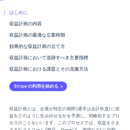
パートナー
Climate
Stripe App Marketplace
はじめに
カーボンリムーバル
Identity
収益計画の内容
オンライン本人確認
収益計画の最適な立案時期
効果的な収益計画の立て方
実行可能な目標を設定する
収益計画において追跡すべき主要指標
Stripe Sessions 2026
Stripe が AI の経済インフラをどのように構築しているかを
過去データを分析する
月間経常収益 (MRR)
収益計画における課題とその克服方法
ご覧ください。
こちらをご覧ください
市場を分析する
年間経常収益 (ARR)
予測不能な市況
Stripe の利用を始める
収益予測を作成する
顧客獲得単価 (CAC)
不正確なデータ
収益ストリームをセグメント化する
顧客生涯価値 (LTV)
部門間の分断
収益計画とは、企業が特定の期間 (通常は会計年度) に収
リソースの戦略的割り当て
解約率
顧客解約に関する会計処理
益をどのように生み出せるかを予測し、戦略化するプロ
セスのことをいいます。このプロセスでは、収益をさま
アクションプランを策定する
ユーザー 1 人あたりの平均収益 (ARPU)
過去データへの強い依存
ざまなストリーム (商品、サービス、地域など) に分類