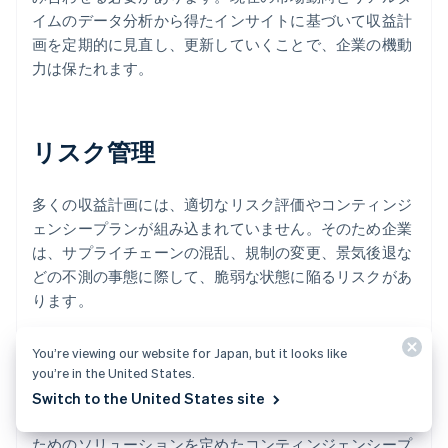
イムのデータ分析から得たインサイトに基づいて収益計
画を定期的に見直し、更新していくことで、企業の機動
力は保たれます。
リスク管理
多くの収益計画には、適切なリスク評価やコンティンジ
ェンシープランが組み込まれていません。そのため企業
は、サプライチェーンの混乱、規制の変更、景気後退な
どの不測の事態に際して、脆弱な状態に陥るリスクがあ
ります。
リスク管理を収益計画のプロセスに組み入れることで、
You’re viewing our website for Japan, but it looks like
収益に影響を与える潜在的リスクを特定することは可能
you’re in the United States.
です。具体的には、代替サプライヤー、柔軟な価格設定
Switch to the United States site
モデル、緊急時の資金調達手段など、リスクを軽減する
ためのソリューションを定めたコンティンジェンシープ