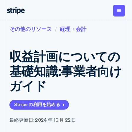
その他のリソース
経理・会計
企業規模別
ドキュメント
学ぶ
支払い
収益
資金管
プラッ
理
フォー
大企業向け
Stripe のドキュメント
ブログ
とマー
Payments
Billing
スタートアップ向け
API リファレンス
導入事例
収益計画についての
オンライン決
経常収益
ットプ
Global
ライブラリと SDK
ガイド
済
Metronome
Payouts
イス
Stripe Apps
Managed
基礎知識:事業者向け
従量課金
Payments
第三者
Connec
ユースケース別
マーチャント
サブスクリ
への入
サポート
プション
オブレコード
金
ガイド
プラッ
ガイド
エージェンティックコマ
サブスクリ
ソリューショ
Payment links
フォー
ース
サポートに問い合わせる
プションの
ン
決済の
E コマース / ECサイト
オンライン決済を受け付
管理サポートプラン
コーディング
管理
Invoicing
築
埋込型金融
け
プロフェッショナルサー
1 回限りまた
不要の決済ペ
Stripe の利用を始める
請求・財務関連
構築済みの決済を実装
ビス
は継続
ージ
Checkout
グローバルビジネス
プラットフォームまたは
構築済み決済
Tax
アプリ内決済
マーケットプレイスを構
消費税と
UI
最終更新日: 2024 年 10 月 22 日
マーケットプレイス
築する
VAT の自動
Elements
資金管理
サブスクリプションを管
柔軟な UI コン
計算
Revenue
会社
プラットフォーム
理