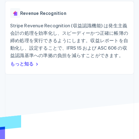
Recognition
ポーネント
SaaS
従量課金請求を提供
決済手段
製品ロードマップ
ステーブルコイン担保型
会計管理の
125 以上の決
Revenue Recognition
Sessions 年次カンファ
のカードを発行
自動化
済手段を利用
レンス
エージェントによるサー
Stripe
可能
Terminal
Stripe Revenue Recognition (収益認識機能) は発生主義
採用情報
ビスのプロビジョニング
Sigma
業種別
対面支払い
ニュースルーム
と管理
会計の処理を効率化し、スピーディーかつ正確に帳簿の
カスタムレ
Authorization
Stripe Press
締め処理を実行できるようにします。収益レポートを自
ポート
Boost
AI 企業
Data
決済成功率の
動化し、設定することで、IFRS 15 および ASC 606 の収
クリエイターエコノミ―
Pipeline
最適化
ゲーム
益認識基準への準拠の負担を減らすことができます。
リソース
データの同
Link
ホスピタリティ、旅行、
お問い合わせ
もっと知る
期
スピーディー
レジャー
な決済
保険
アプリへの導入
営業にお問い合わせ
メディアおよびエンター
コードサンプル
パートナーになる
テインメント
開発者のブログ
非営利団体
API ステータス
プロフェッショナルサー
その他
ビス
Product roadmap
パブリックセクター
今後の予定を確認
小売業
Radar
不正防止
エコシステム
Atlas
スタートアップの企業設立