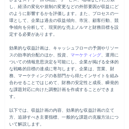
部門間でインサイトを組み合わせる
セールスパイプライン速度
リスク管理
し、経済の変化や規制の変更などの外部要因が収益にど
のように影響するかを評価します。また、プロセスの一
潜在的なリスクに備える
成約率
新たな収益ストリーム
環として、企業は過去の収益傾向、市況、顧客行動、競
争傾向を分析して、現実的な売上ノルマと財務目標を設
主要指標を監視する
収益成長率
消費者ニーズの変化
定する必要があります。
機敏な対応を心がける
粗利益率
非現実的な売上予測
効果的な収益計画は、キャッシュフローの予測やリソー
従業員 1 人あたりの収益
リソースの制約
スの効率的分配のほか、投資、
マーケティング
、運用に
ついての情報意思決定を可能にし、企業が掲げる全体的
ネットプロモータースコア (NPS)
な戦略的目標の達成に寄与します。企業は、営業、財
拡張収益率
務、マーケティングの各部門から得たインサイトを組み
合わせることではじめて、財務の安定性と成長、瞬発的
な課題対応に向けた調整計画を作成することができま
す。
以下では、収益計画の内容、効果的な収益計画の立て
方、追跡すべき主要指標、一般的な課題の克服方法につ
いて解説します。