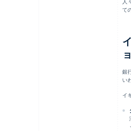
人
て
銀
い
イ