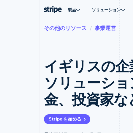
製品
ソリューション
その他のリソース
事業運営
企業規模別
ドキュメント
学ぶ
ユースケ
サポート
支払い
収益
大企業向け
Stripe のドキュメント
ブログ
エージェ
サポート
Payments
Billing
スタートアップ向け
API リファレンス
導入事例
E コマー
管理サポ
オンライン決済
経常収益
ライブラリと SDK
ガイド
埋込型
プロフェ
Managed Payments
Metronome
Stripe Apps
イギリスの企
請求・
マーチャントオブレコードソリ
従量課金
グローバ
ューション
サブスクリプション
アプリ
サブスクリプション
Payment links
マーケッ
ソリューション
コーディング不要の決済ページ
Invoicing
資金管
1 回限りまたは継続
Checkout
プラット
構築済み決済 UI
Tax
SaaS
金、投資家な
消費税と VAT の自
Elements
柔軟な UI コンポーネント
Revenue Recogniti
会計管理の自動化
決済手段
125 以上の決済手段を利用可能
Stripe Sigma
カスタムレポート
Terminal
Stripe を始める
対面支払い
Data Pipeline
データの同期
Authorization Boost
決済成功率の最適化