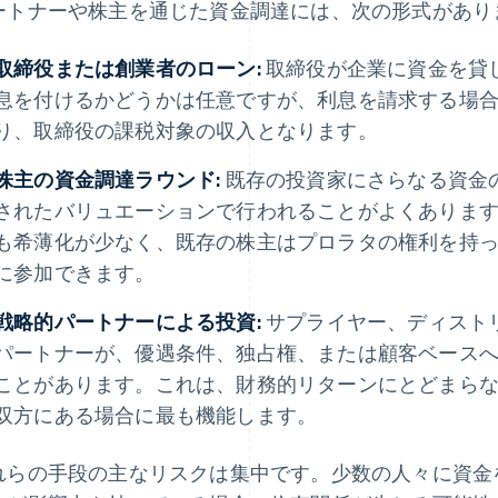
ートナーや株主を通じた資金調達には、次の形式があり
取締役または創業者のローン:
取締役が企業に資金を貸
息を付けるかどうかは任意ですが、利息を請求する場
り、取締役の課税対象の収入となります。
株主の資金調達ラウンド:
既存の投資家にさらなる資金
されたバリュエーションで行われることがよくありま
も希薄化が少なく、既存の株主はプロラタの権利を持
に参加できます。
戦略的パートナーによる投資:
サプライヤー、ディスト
パートナーが、優遇条件、独占権、または顧客ベース
ことがあります。これは、財務的リターンにとどまら
双方にある場合に最も機能します。
れらの手段の主なリスクは集中です。少数の人々に資金