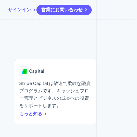
サインイン
営業にお問い合わせ
リソース
エコシステム
お問い合わせ
ームとマーケット
その他
アプリへの導入
パートナー
営業にお問い合わせ
Product roadmap
ス
コードサンプル
Stripe App Marketplace
パートナーになる
今後の予定を確認
開発者のブログ
ーム決済の構築
ャー
API ステータス
Radar
不正防止
Capital
ンメント
Atlas
スタートアップの企業設立
Stripe Capital は敏速で柔軟な融資
プログラムです。キャッシュフロ
Climate
カーボンリムーバル
ー管理とビジネスの成長への投資
をサポートします。
Identity
オンライン本人確認
もっと知る