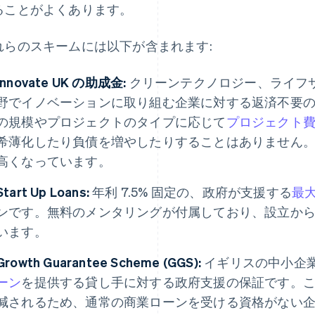
ることがよくあります。
れらのスキームには以下が含まれます:
Innovate UK の助成金:
クリーンテクノロジー、ライフ
野でイノベーションに取り組む企業に対する返済不要
の規模やプロジェクトのタイプに応じて
プロジェクト費
希薄化したり負債を増やしたりすることはありません
高くなっています。
Start Up Loans:
年利 7.5% 固定の、政府が支援する
最大
ンです。無料のメンタリングが付属しており、設立から 
います。
Growth Guarantee Scheme (GGS):
イギリスの中小企業 (
ーン
を提供する貸し手に対する政府支援の保証です。
減されるため、通常の商業ローンを受ける資格がない