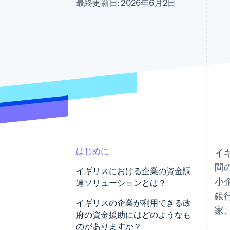
最終更新日: 2026年6月2日
Link
スピーディーな決済
はじめに
イ
間
イギリスにおける企業の資金調
小
達ソリューションとは？
銀
イギリスの企業が利用できる政
家
府の資金援助にはどのようなも
のがありますか？