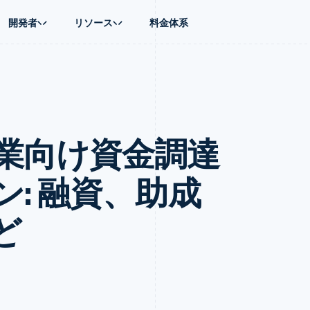
開発者
リソース
料金体系
ース別
ガイド
業種別
会社
資金管理
プラットフォ
プレイス
ンティックコマース
に問い合わせる
オンライン決済を受け付け
AI 企業
製品ロードマップ
Global Payouts
ス / ECサイト
ートプラン
構築済みの決済を実装
クリエイターエコノミ―
Sessions 年次カンファレン
第三者への入金
Connect
金融
ッショナルサービス
プラットフォームまたはマーケットプレイスを構築する
ゲーム
採用情報
プラットフォ
業向け資金調達
財務関連
ホスピタリティ、旅行、レジ
ニュースルーム
ルビジネス
サブスクリプションを管理
保険
Stripe Press
内決済
従量課金請求を提供
メディアおよびエンターテイ
の管理
トプレイス
ステーブルコイン担保型のカードを発行
: 融資、助成
理
エージェントによるサービスのプロビジョニングと管理
非営利団体
フォーム
プロフェッショナルサービス
パブリックセクター
ど
動計算
小売業
on