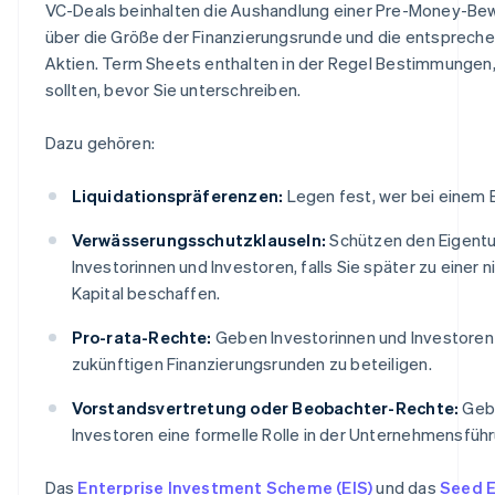
VC-Deals beinhalten die Aushandlung einer Pre-Money-Bew
über die Größe der Finanzierungsrunde und die entsprec
Aktien. Term Sheets enthalten in der Regel Bestimmungen,
sollten, bevor Sie unterschreiben.
Dazu gehören:
Liquidationspräferenzen:
Legen fest, wer bei einem E
Verwässerungsschutzklauseln:
Schützen den Eigentu
Investorinnen und Investoren, falls Sie später zu einer
Kapital beschaffen.
Pro-rata-Rechte:
Geben Investorinnen und Investoren 
zukünftigen Finanzierungsrunden zu beteiligen.
Vorstandsvertretung oder Beobachter-Rechte:
Gebe
Investoren eine formelle Rolle in der Unternehmensführ
Das
Enterprise Investment Scheme (EIS)
und das
Seed E