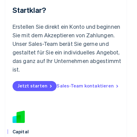
Malta
Startklar?
English
Mexiko
Español
English
Erstellen Sie direkt ein Konto und beginnen
Neuseeland
Sie mit dem Akzeptieren von Zahlungen.
English
Niederlande
Unser Sales-Team berät Sie gerne und
Nederlands
English
gestaltet für Sie ein individuelles Angebot,
Norwegen
das ganz auf Ihr Unternehmen abgestimmt
English
Österreich
ist.
Deutsch
English
Polen
Jetzt starten
Sales-Team kontaktieren
English
Portugal
Português
English
Rumänien
English
Schweden
Svenska
English
Schweiz
Capital
Deutsch
Français
Italiano
English