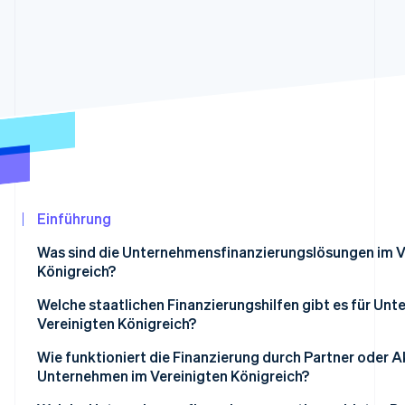
Betrugsprävention
Ecosystem
Atlas
Start-up-Gründung
Partner
Stripe App-Marktplatz
Climate
CO₂-Entnahme
Identity
Online-Identitätsprüfung
Einführung
Stripe-Sessions 2026
Was sind die Unternehmensfinanzierungslösungen im V
Erfahren Sie, wie Stripe Lösungen für die Wir
Königreich?
Jetzt ansehen
Welche staatlichen Finanzierungshilfen gibt es für Un
Vereinigten Königreich?
Wie funktioniert die Finanzierung durch Partner oder A
Unternehmen im Vereinigten Königreich?