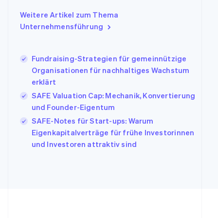
Indien
Weitere Artikel zum Thema
English
Unternehmensführung
Irland
English
Italien
Fundraising-Strategien für gemeinnützige
Italiano
English
Japan
Organisationen für nachhaltiges Wachstum
日本語
English
erklärt
Kanada
SAFE Valuation Cap: Mechanik, Konvertierung
English
Français
und Founder-Eigentum
Kroatien
English
Italiano
SAFE-Notes für Start-ups: Warum
Lettland
Eigenkapitalverträge für frühe Investorinnen
English
und Investoren attraktiv sind
Liechtenstein
Deutsch
English
Litauen
English
Luxemburg
Français
Deutsch
English
Malaysia
English
简体中文