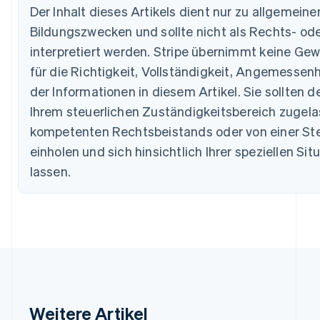
Der Inhalt dieses Artikels dient nur zu allgemein
Belgien
Bildungszwecken und sollte nicht als Rechts- od
Nederlands
Français
Deutsch
English
Brasilien
interpretiert werden. Stripe übernimmt keine Ge
Português
English
für die Richtigkeit, Vollständigkeit, Angemessenh
Bulgarien
English
der Informationen in diesem Artikel. Sie sollten d
Dänemark
Ihrem steuerlichen Zuständigkeitsbereich zugel
English
Deutschland
kompetenten Rechtsbeistands oder von einer St
Deutsch
English
einholen und sich hinsichtlich Ihrer speziellen Sit
Estland
lassen.
English
Festlandchina
简体中文
English
Finnland
English
Svenska
Frankreich
Français
English
Gibraltar
English
Griechenland
Weitere Artikel
English