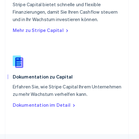
Singapur
Stripe Capital bietet schnelle und flexible
English
简体中文
Finanzierungen, damit Sie Ihren Cashflow steuern
Slowakei
und in Ihr Wachstum investieren können.
English
Mehr zu Stripe Capital
Slowenien
English
Italiano
Sonderverwaltungsregion Hongkong,
China
English
简体中文
Spanien
Español
English
Thailand
Dokumentation zu Capital
ไทย
English
Erfahren Sie, wie Stripe Capital Ihrem Unternehmen
Tschechische Republik
zu mehr Wachstum verhelfen kann.
English
Ungarn
Dokumentation im Detail
English
Vereinigte Arabische Emirate
English
Vereinigte Staaten
English
Español
简体中文
Vereinigtes Königreich