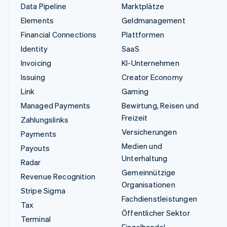
Data Pipeline
Marktplätze
Elements
Geldmanagement
Financial Connections
Plattformen
Identity
SaaS
Invoicing
KI-Unternehmen
Issuing
Creator Economy
Link
Gaming
Managed Payments
Bewirtung, Reisen und
Freizeit
Zahlungslinks
Versicherungen
Payments
Medien und
Payouts
Unterhaltung
Radar
Gemeinnützige
Revenue Recognition
Organisationen
Stripe Sigma
Fachdienstleistungen
Tax
Öffentlicher Sektor
Terminal