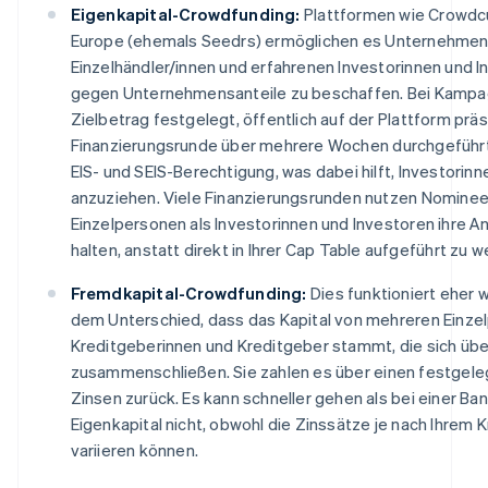
Eigenkapital-Crowdfunding:
Plattformen wie Crowdc
Europe (ehemals Seedrs) ermöglichen es Unternehmen,
Einzelhändler/innen und erfahrenen Investorinnen und 
gegen Unternehmensanteile zu beschaffen. Bei Kampag
Zielbetrag festgelegt, öffentlich auf der Plattform präs
Finanzierungsrunde über mehrere Wochen durchgeführt
EIS- und SEIS-Berechtigung, was dabei hilft, Investorin
anzuziehen. Viele Finanzierungsrunden nutzen Nominee
Einzelpersonen als Investorinnen und Investoren ihre An
halten, anstatt direkt in Ihrer Cap Table aufgeführt zu w
Fremdkapital-Crowdfunding:
Dies funktioniert eher w
dem Unterschied, dass das Kapital von mehreren Einze
Kreditgeberinnen und Kreditgeber stammt, die sich übe
zusammenschließen. Sie zahlen es über einen festgele
Zinsen zurück. Es kann schneller gehen als bei einer B
Eigenkapital nicht, obwohl die Zinssätze je nach Ihrem K
variieren können.