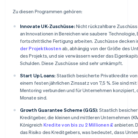
Zu diesen Programmen gehören:
Innovate UK-Zuschüsse:
Nicht rückzahlbare Zuschüss
an Innovationen in Bereichen wie saubere Technologie,
fortschrittliche Fertigung arbeiten. Zuschüsse decken 
der Projektkosten
ab, abhängig von der Größe des Un
des Projekts, und sie verwässern weder das Eigenkapita
Schulden. Diese Zuschüsse sind sehr umkämpft.
Start Up Loans:
Staatlich besicherte Privatkredite vo
einem festen jährlichen Zinssatz von 7,5 %. Sie sind m
Mentoring verbunden und für Unternehmen konzipiert, d
Monate sind.
Growth Guarantee Scheme (GGS):
Staatlich besicher
Kreditgeber, die kleinen und mittleren Unternehmen (K
Königreich
Kredite von bis zu 2 Millionen £
anbieten. D
das Risiko des Kreditgebers, was bedeutet, dass Unter