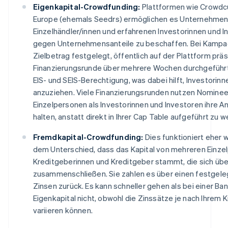
Eigenkapital-Crowdfunding:
Plattformen wie Crowdc
Europe (ehemals Seedrs) ermöglichen es Unternehmen,
Einzelhändler/innen und erfahrenen Investorinnen und 
gegen Unternehmensanteile zu beschaffen. Bei Kampag
Zielbetrag festgelegt, öffentlich auf der Plattform präs
Finanzierungsrunde über mehrere Wochen durchgeführt
EIS- und SEIS-Berechtigung, was dabei hilft, Investorin
anzuziehen. Viele Finanzierungsrunden nutzen Nominee
Einzelpersonen als Investorinnen und Investoren ihre An
halten, anstatt direkt in Ihrer Cap Table aufgeführt zu w
Fremdkapital-Crowdfunding:
Dies funktioniert eher w
dem Unterschied, dass das Kapital von mehreren Einze
Kreditgeberinnen und Kreditgeber stammt, die sich übe
zusammenschließen. Sie zahlen es über einen festgele
Zinsen zurück. Es kann schneller gehen als bei einer B
Eigenkapital nicht, obwohl die Zinssätze je nach Ihrem K
variieren können.