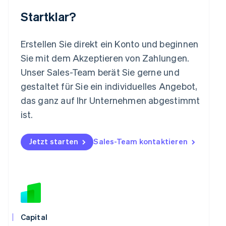
Malta
Startklar?
English
Mexiko
Español
English
Erstellen Sie direkt ein Konto und beginnen
Neuseeland
Sie mit dem Akzeptieren von Zahlungen.
English
Niederlande
Unser Sales-Team berät Sie gerne und
Nederlands
English
gestaltet für Sie ein individuelles Angebot,
Norwegen
das ganz auf Ihr Unternehmen abgestimmt
English
Österreich
ist.
Deutsch
English
Polen
Jetzt starten
Sales-Team kontaktieren
English
Portugal
Português
English
Rumänien
English
Schweden
Svenska
English
Schweiz
Capital
Deutsch
Français
Italiano
English