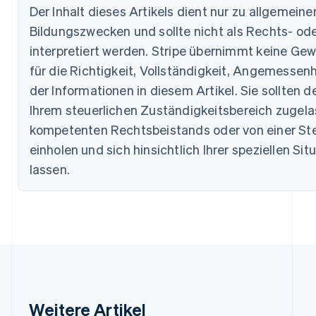
Der Inhalt dieses Artikels dient nur zu allgemein
Belgien
Bildungszwecken und sollte nicht als Rechts- od
Nederlands
Français
Deutsch
English
Brasilien
interpretiert werden. Stripe übernimmt keine Ge
Português
English
für die Richtigkeit, Vollständigkeit, Angemessenh
Bulgarien
English
der Informationen in diesem Artikel. Sie sollten d
Dänemark
Ihrem steuerlichen Zuständigkeitsbereich zugel
English
Deutschland
kompetenten Rechtsbeistands oder von einer St
Deutsch
English
einholen und sich hinsichtlich Ihrer speziellen Sit
Estland
lassen.
English
Festlandchina
简体中文
English
Finnland
English
Svenska
Frankreich
Français
English
Gibraltar
English
Griechenland
Weitere Artikel
English