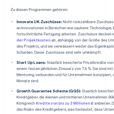
Zu diesen Programmen gehören:
Innovate UK-Zuschüsse:
Nicht rückzahlbare Zuschüss
an Innovationen in Bereichen wie saubere Technologie,
fortschrittliche Fertigung arbeiten. Zuschüsse decken 
der Projektkosten
ab, abhängig von der Größe des Un
des Projekts, und sie verwässern weder das Eigenkapita
Schulden. Diese Zuschüsse sind sehr umkämpft.
Start Up Loans:
Staatlich besicherte Privatkredite vo
einem festen jährlichen Zinssatz von 7,5 %. Sie sind m
Mentoring verbunden und für Unternehmen konzipiert, d
Monate sind.
Growth Guarantee Scheme (GGS):
Staatlich besicher
Kreditgeber, die kleinen und mittleren Unternehmen (K
Königreich
Kredite von bis zu 2 Millionen £
anbieten. D
das Risiko des Kreditgebers, was bedeutet, dass Unter