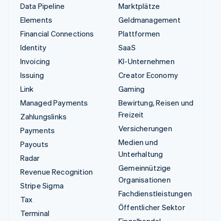
Data Pipeline
Marktplätze
Elements
Geldmanagement
Financial Connections
Plattformen
Identity
SaaS
Invoicing
KI-Unternehmen
Issuing
Creator Economy
Link
Gaming
Managed Payments
Bewirtung, Reisen und
Freizeit
Zahlungslinks
Versicherungen
Payments
Medien und
Payouts
Unterhaltung
Radar
Gemeinnützige
Revenue Recognition
Organisationen
Stripe Sigma
Fachdienstleistungen
Tax
Öffentlicher Sektor
Terminal