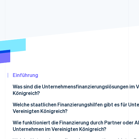
Betrugsprävention
Ecosystem
Atlas
Start-up-Gründung
Partner
Stripe App-Marktplatz
Climate
CO₂-Entnahme
Identity
Online-Identitätsprüfung
Einführung
Stripe-Sessions 2026
Was sind die Unternehmensfinanzierungslösungen im V
Erfahren Sie, wie Stripe Lösungen für die Wir
Königreich?
Jetzt ansehen
Welche staatlichen Finanzierungshilfen gibt es für Un
Vereinigten Königreich?
Wie funktioniert die Finanzierung durch Partner oder A
Unternehmen im Vereinigten Königreich?