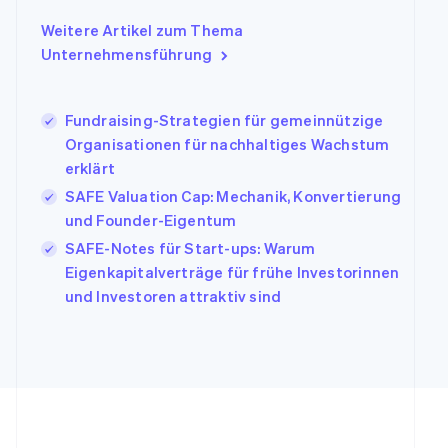
Indien
Weitere Artikel zum Thema
English
Unternehmensführung
Irland
English
Italien
Fundraising-Strategien für gemeinnützige
Italiano
English
Japan
Organisationen für nachhaltiges Wachstum
日本語
English
erklärt
Kanada
SAFE Valuation Cap: Mechanik, Konvertierung
English
Français
und Founder-Eigentum
Kroatien
English
Italiano
SAFE-Notes für Start-ups: Warum
Lettland
Eigenkapitalverträge für frühe Investorinnen
English
und Investoren attraktiv sind
Liechtenstein
Deutsch
English
Litauen
English
Luxemburg
Français
Deutsch
English
Malaysia
English
简体中文