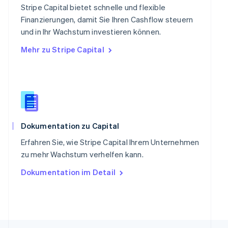
Singapur
Stripe Capital bietet schnelle und flexible
English
简体中文
Finanzierungen, damit Sie Ihren Cashflow steuern
Slowakei
und in Ihr Wachstum investieren können.
English
Mehr zu Stripe Capital
Slowenien
English
Italiano
Sonderverwaltungsregion Hongkong,
China
English
简体中文
Spanien
Español
English
Thailand
Dokumentation zu Capital
ไทย
English
Erfahren Sie, wie Stripe Capital Ihrem Unternehmen
Tschechische Republik
zu mehr Wachstum verhelfen kann.
English
Ungarn
Dokumentation im Detail
English
Vereinigte Arabische Emirate
English
Vereinigte Staaten
English
Español
简体中文
Vereinigtes Königreich