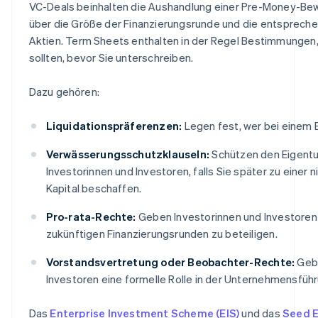
VC-Deals beinhalten die Aushandlung einer Pre-Money-Bew
über die Größe der Finanzierungsrunde und die entsprec
Aktien. Term Sheets enthalten in der Regel Bestimmungen,
sollten, bevor Sie unterschreiben.
Dazu gehören:
Liquidationspräferenzen:
Legen fest, wer bei einem E
Verwässerungsschutzklauseln:
Schützen den Eigentu
Investorinnen und Investoren, falls Sie später zu einer
Kapital beschaffen.
Pro-rata-Rechte:
Geben Investorinnen und Investoren 
zukünftigen Finanzierungsrunden zu beteiligen.
Vorstandsvertretung oder Beobachter-Rechte:
Gebe
Investoren eine formelle Rolle in der Unternehmensführ
Das
Enterprise Investment Scheme (EIS)
und das
Seed E