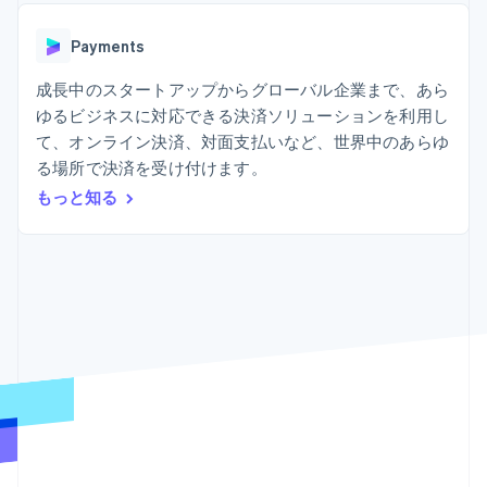
Recognition
ポーネント
SaaS
従量課金請求を提供
決済手段
製品ロードマップ
ステーブルコイン担保型
会計管理の
125 以上の決
Payments
Sessions 年次カンファ
のカードを発行
自動化
済手段を利用
レンス
エージェントによるサー
Stripe
可能
Terminal
成長中のスタートアップからグローバル企業まで、あら
採用情報
ビスのプロビジョニング
Sigma
業種別
対面支払い
ニュースルーム
と管理
ゆるビジネスに対応できる決済ソリューションを利用し
カスタムレ
Authorization
Stripe Press
て、オンライン決済、対面支払いなど、世界中のあらゆ
ポート
Boost
AI 企業
Data
決済成功率の
る場所で決済を受け付けます。
クリエイターエコノミ―
Pipeline
最適化
ゲーム
もっと知る
リソース
データの同
Link
ホスピタリティ、旅行、
お問い合わせ
期
スピーディー
レジャー
な決済
保険
アプリへの導入
営業にお問い合わせ
メディアおよびエンター
コードサンプル
パートナーになる
テインメント
開発者のブログ
非営利団体
API ステータス
プロフェッショナルサー
その他
ビス
Product roadmap
パブリックセクター
今後の予定を確認
小売業
Radar
不正防止
エコシステム
Atlas
スタートアップの企業設立