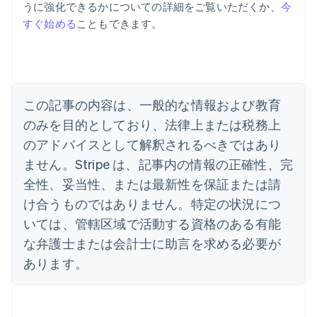
うに強化できるかについての詳細をご覧いただくか、
今
English
すぐ始める
こともできます。
アメリカ
English
Español
简体中文
アラブ首長国連邦
English
イギリス
English
この記事の内容は、一般的な情報および教育
イタリア
のみを目的としており、法律上または税務上
Italiano
English
インド
のアドバイスとして解釈されるべきではあり
English
ません。Stripe は、記事内の情報の正確性、完
エストニア
全性、妥当性、または最新性を保証または請
English
オーストラリア
け合うものではありません。特定の状況につ
English
いては、管轄区域で活動する資格のある有能
オーストリア
Deutsch
English
な弁護士または会計士に助言を求める必要が
オランダ
あります。
Nederlands
English
カナダ
English
Français
キプロス