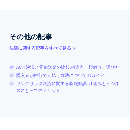
English
ギリシア
English
クロアチア
English
Italiano
ジブラルタル
その他の記事
English
シンガポール
決済に関する記事をすべて見る
English
简体中文
スイス
Deutsch
Français
Italiano
English
ACH 決済と電信送金の比較:相違点、類似点、選び方
スウェーデン
Svenska
English
購入者が銀行で支払う方法についてのガイド
スペイン
ワンクリック決済に関する基礎知識: 仕組みとビジネ
Español
English
スにとってのメリット
スロバキア
English
スロベニア
English
Italiano
タイ
ไทย
English
チェコ共和国