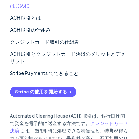
はじめに
パートナー
Climate
Stripe App Marketplace
カーボンリムーバル
ACH 取引とは
Identity
ACH 取引の仕組み
オンライン本人確認
クレジットカード取引の仕組み
ACH 取引とクレジットカード決済のメリットとデメ
リット
Stripe Sessions 2026
Stripe が AI の経済インフラをどのように構築しているかを
ACH 取引
Stripe Payments でできること
ご覧ください。
こちらをご覧ください
クレジットカード決済
Stripe の使用を開始する
Automated Clearing House (ACH) 取引は、銀行口座間
で資金を電子的に送金する方法です。
クレジットカード
決済
には、ほぼ即時に処理できる利便性と、特典が得ら
れる可能性がありますが、手数料が高く、不正利用のリ