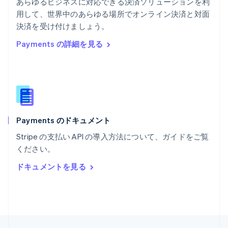
あらゆるビジネスに対応できる決済ソリューションを利
English
用して、世界中のあらゆる場所でオンライン決済と対面
ポルトガル
Português
English
決済を受け付けましょう。
マルタ
Payments の詳細を見る
English
マレーシア
English
简体中文
メキシコ
Español
English
ラトビア
English
Payments のドキュメント
リトアニア
English
Stripe の支払い API の導入方法について、ガイドをご覧
リヒテンシュタイン
ください。
Deutsch
English
ルーマニア
ドキュメントを見る
English
ルクセンブルグ
Français
Deutsch
English
中国香港特別行政区
English
简体中文
中国本土