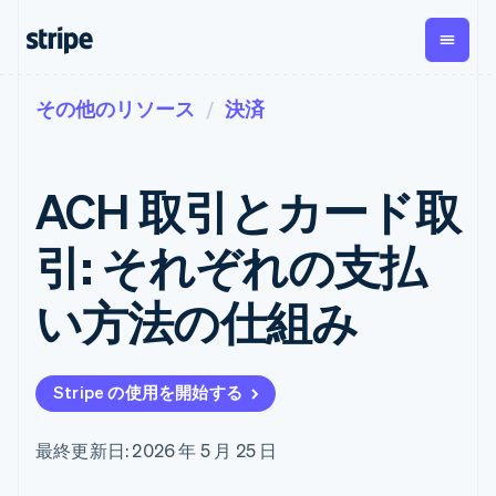
その他のリソース
決済
企業規模別
ドキュメント
学ぶ
支払い
収益
資金管
プラッ
理
フォー
大企業向け
Stripe のドキュメント
ブログ
とマー
Payments
Billing
スタートアップ向け
API リファレンス
導入事例
ACH 取引とカード取
オンライン決
経常収益
ットプ
Global
ライブラリと SDK
ガイド
済
Metronome
Payouts
イス
Stripe Apps
Managed
引: それぞれの支払
従量課金
Payments
第三者
Connec
ユースケース別
マーチャント
サブスクリ
への入
サポート
プション
オブレコード
金
い方法の仕組み
プラッ
ガイド
エージェンティックコマ
サブスクリ
ソリューショ
Payment links
フォー
ース
サポートに問い合わせる
プションの
ン
決済の
E コマース / ECサイト
オンライン決済を受け付
管理サポートプラン
コーディング
管理
Invoicing
築
埋込型金融
け
プロフェッショナルサー
1 回限りまた
不要の決済ペ
Stripe の使用を開始する
請求・財務関連
構築済みの決済を実装
ビス
は継続
ージ
Checkout
グローバルビジネス
プラットフォームまたは
構築済み決済
Tax
アプリ内決済
マーケットプレイスを構
消費税と
UI
最終更新日: 2026 年 5 月 25 日
マーケットプレイス
築する
VAT の自動
Elements
資金管理
サブスクリプションを管
柔軟な UI コン
計算
Revenue
会社
プラットフォーム
理