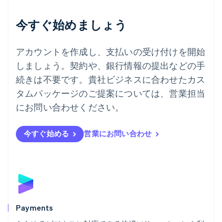
English
デンマーク
今すぐ始めましょう
English
ドイツ
Deutsch
English
アカウントを作成し、支払いの受け付けを開始
ニュージーランド
しましょう。契約や、銀行情報の提出などの手
English
ノルウェー
続きは不要です。貴社ビジネスに合わせたカス
English
タムパッケージのご提案については、営業担当
ハンガリー
にお問い合わせください。
English
フィンランド
English
Svenska
今すぐ始める
営業にお問い合わせ
ブラジル
Português
English
フランス
Français
English
ブルガリア
English
ベルギー
Nederlands
Français
Deutsch
English
Payments
ポーランド