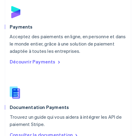
Español
English
Norvège
English
Nouvelle-Zélande
English
Payments
Pays-Bas
Acceptez des paiements en ligne, en personne et dans
Nederlands
English
le monde entier, grâce à une solution de paiement
Pologne
English
adaptée à toutes les entreprises.
Portugal
Découvrir Payments
Português
English
R.A.S. de Hong Kong, Chine
English
简体中文
République tchèque
English
Roumanie
English
Documentation Payments
Royaume-Uni
English
Trouvez un guide qui vous aidera à intégrer les API de
Singapour
paiement Stripe.
English
简体中文
Slovaquie
Consulter la documentation