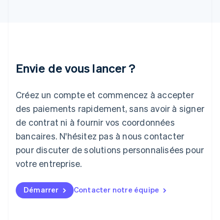
English
Inde
English
Irlande
English
Italie
Italiano
English
Envie de vous lancer ?
Japon
日本語
English
Créez un compte et commencez à accepter
Lettonie
English
des paiements rapidement, sans avoir à signer
Liechtenstein
de contrat ni à fournir vos coordonnées
Deutsch
English
Lituanie
bancaires. N'hésitez pas à nous contacter
English
pour discuter de solutions personnalisées pour
Luxembourg
votre entreprise.
Français
Deutsch
English
Malaisie
English
简体中文
Démarrer
Contacter notre équipe
Malte
English
Mexique