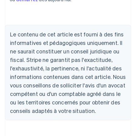
Le contenu de cet article est fourni à des fins
Allemagne
Deutsch
English
informatives et pédagogiques uniquement. Il
Australie
ne saurait constituer un conseil juridique ou
English
Autriche
fiscal. Stripe ne garantit pas l'exactitude,
Deutsch
English
l'exhaustivité, la pertinence, ni l'actualité des
Belgique
informations contenues dans cet article. Nous
Nederlands
Français
Deutsch
English
Brésil
vous conseillons de solliciter l'avis d'un avocat
Português
English
compétent ou d'un comptable agréé dans le
Bulgarie
ou les territoires concernés pour obtenir des
English
Canada
conseils adaptés à votre situation.
English
Français
Chine continentale
简体中文
English
Chypre