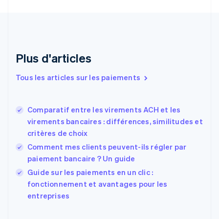
English
Croatie
English
Italiano
Danemark
English
Émirats arabes unis
Plus d'articles
English
Espagne
Tous les articles sur les paiements
Español
English
Estonie
English
Comparatif entre les virements ACH et les
États-Unis
virements bancaires : différences, similitudes et
English
Español
简体中文
critères de choix
Finlande
English
Svenska
Comment mes clients peuvent-ils régler par
France
paiement bancaire ? Un guide
Français
English
Guide sur les paiements en un clic :
Gibraltar
English
fonctionnement et avantages pour les
Grèce
entreprises
English
Hongrie