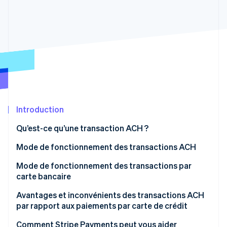
Découvrez les prochaines évolutions
Commerce en ligne
Radar
Prévention de la fraude
Écosystème
Atlas
Constitution de start-up
Partenaires
Climate
Stripe App Marketplace
Élimination du carbone
Identity
Vérification de l'identité
Introduction
Qu’est-ce qu’une transaction ACH ?
Mode de fonctionnement des transactions ACH
Stripe Sessions 2026
Mode de fonctionnement des transactions par
Découvrez comment Stripe construit l’infrastructure écono
carte bancaire
Regarder la vidéo
Avantages et inconvénients des transactions ACH
par rapport aux paiements par carte de crédit
Transactions ACH
Comment Stripe Payments peut vous aider