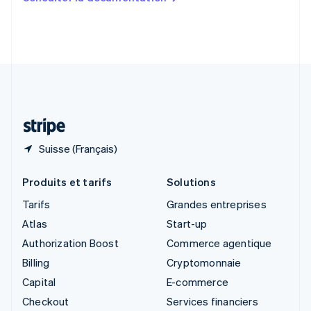
English
Slovénie
English
Italiano
Suède
Svenska
English
Suisse
Deutsch
Français
Italiano
English
Thaïlande
ไทย
English
Suisse (Français)
Produits et tarifs
Solutions
Tarifs
Grandes entreprises
Atlas
Start-up
Authorization Boost
Commerce agentique
Billing
Cryptomonnaie
Capital
E-commerce
Checkout
Services financiers