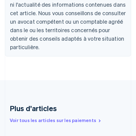
ni l'actualité des informations contenues dans
Português
English
Bulgarie
cet article. Nous vous conseillons de consulter
English
un avocat compétent ou un comptable agréé
Canada
English
Français
dans le ou les territoires concernés pour
Chine continentale
obtenir des conseils adaptés à votre situation
简体中文
English
Chypre
particulière.
English
Croatie
English
Italiano
Danemark
English
Émirats arabes unis
English
Espagne
Español
English
Plus d'articles
Estonie
English
Voir tous les articles sur les paiements
États-Unis
English
Español
简体中文
Finlande