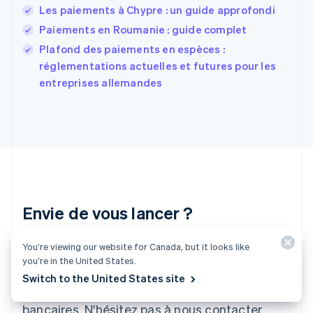
English
Svenska
Les paiements à Chypre : un guide approfondi
France
Paiements en Roumanie : guide complet
Français
English
Plafond des paiements en espèces :
Gibraltar
English
réglementations actuelles et futures pour les
Grèce
entreprises allemandes
English
Hongrie
English
Inde
English
Irlande
English
Italie
Italiano
English
Envie de vous lancer ?
Japon
日本語
English
You’re viewing our website for Canada, but it looks like
Créez un compte et commencez à accepter
Lettonie
you’re in the United States.
English
des paiements rapidement, sans avoir à signer
Switch to the United States site
Liechtenstein
de contrat ni à fournir vos coordonnées
Deutsch
English
Lituanie
bancaires. N'hésitez pas à nous contacter