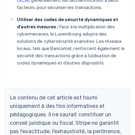
(SCA)
, généralement via l’authentification à deux
facteurs, pour sécuriser les transactions.
Utiliser des codes de sécurité dynamiques et
d'autres mesures :
Face à la multiplication des
cybermenaces, le Luxembourg adopte des
solutions de cybersécurité avancées. Les réseaux
locaux, tels que Bancomat, renforcent également la
sécurité des transactions grâce à l’utilisation de
codes dynamiques et d’autres dispositifs.
Allemagne
Deutsch
English
Australie
Le contenu de cet article est fourni
English
uniquement à des fins informatives et
Autriche
pédagogiques. Il ne saurait constituer un
Deutsch
English
Belgique
conseil juridique ou fiscal. Stripe ne garantit
Nederlands
Français
Deutsch
English
pas l'exactitude, l'exhaustivité, la pertinence,
Brésil