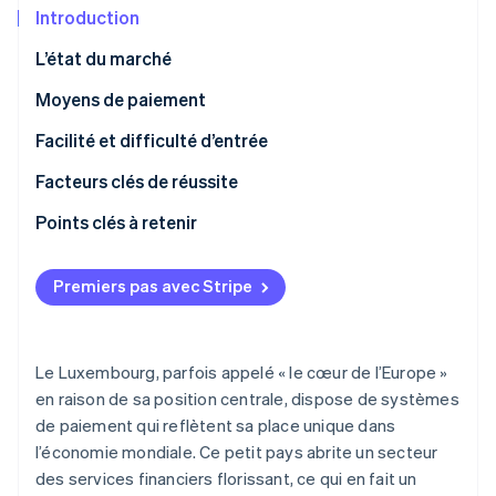
Commerce de détail
État des API
Introduction
Atlas
Constitution d'une entreprise
L’état du marché
Climate
Élimination du carbone
Écosystème
Moyens de paiement
Identity
Utilisation
Facilité et difficulté d’entrée
Partenaires
Vérification de l'identité
Stripe App Marketplace
Tendances
Taxes
Facteurs clés de réussite
Rétrofacturations et litiges
Points clés à retenir
Paiements internationaux
S’adapter aux préférences locales
Stripe Sessions 2026
Premiers pas avec Stripe
Découvrez comment Stripe construit l’infrastructure écon
Sécurité et confidentialité
Naviguer dans une réglementation complexe
l’IA.
Regarder
Mettre la sécurité au premier plan
Le Luxembourg, parfois appelé « le cœur de l’Europe »
en raison de sa position centrale, dispose de systèmes
de paiement qui reflètent sa place unique dans
l’économie mondiale. Ce petit pays abrite un secteur
des services financiers florissant, ce qui en fait un