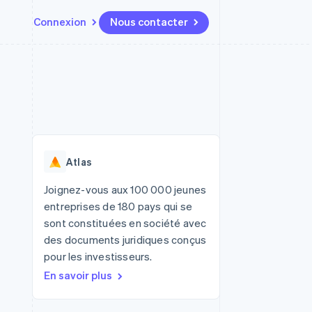
Connexion
Nous contacter
Ressources
Écosystème
Contact
t places de
Plus
Intégrations d'applications
Partenaires
Nous contacter
Product roadmap
ssions
Exemples de code
Stripe App Marketplace
Devenir partenaire
Découvrez ce qui vous attend
Blog des développeurs
r les
rs
État des API
Radar
Prévention de la fraude
Atlas
Atlas
tif
Constitution d'une entreprise
Joignez-vous aux 100 000 jeunes
entreprises de 180 pays qui se
Climate
Élimination du carbone
sont constituées en société avec
des documents juridiques conçus
Identity
Vérification de l'identité
pour les investisseurs.
En savoir plus