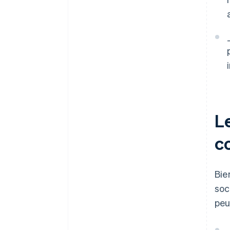
L
c
Bie
soc
peu