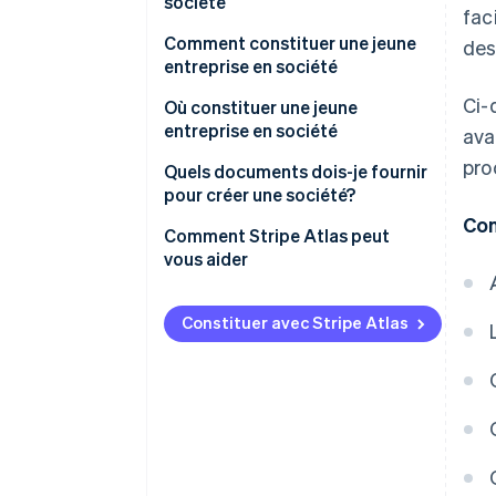
société
fac
Comment constituer une jeune
des
entreprise en société
Ci-
Types de structures d’entreprise
Où constituer une jeune
entreprise en société
ava
Guide étape par étape pour
pro
constituer une jeune entreprise
Delaware
Quels documents dois-je fournir
en société
pour créer une société?
Nevada
Con
Bonnes pratiques pour la
Comment Stripe Atlas peut
Wyoming
constitution d’une jeune
vous aider
entreprise en société
Dakota du Sud
Candidature à l’Atlas
Constituer avec Stripe Atlas
Floride
Accepter des paiements et
effectuez des opérations
bancaires avant l’arrivée de
votre EIN
Achat dématérialisé des
actions du fondateur