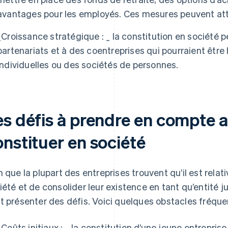
avantages pour les employés. Ces mesures peuvent attir
_
Croissance stratégique : _
la constitution en société pe
partenariats et à des coentreprises qui pourraient être
individuelles ou des sociétés de personnes.
es défis à prendre en compte 
onstituer en société
n que la plupart des entreprises trouvent qu’il est rela
iété et de consolider leur existence en tant qu’entité ju
t présenter des défis. Voici quelques obstacles fréque
_
Coûts initiaux : _
la constitution d’une jeune entrepris