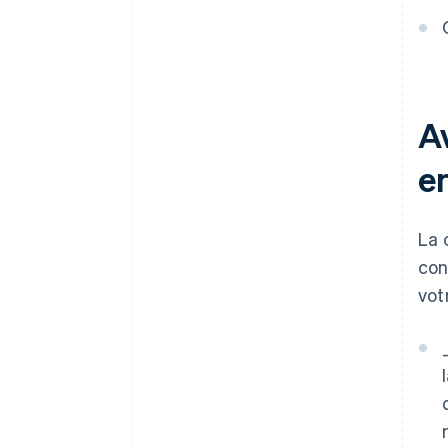
Déclaration fiscale
automatique au titre de
l’article 83(b)
Documents juridiques
d’entreprise de classe mondiale
A
Une année gratuite d’utilisation
en
de Stripe Payments, plus 50
000 dollars de crédits et de
remises chez nos partenaires
La 
con
vot