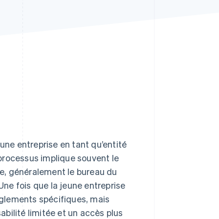
Stripe Sessions 2026
Découvrez comment
Stripe construit
l’infrastructure
économique pour l’IA.
Regarder
une entreprise en tant qu’entité
e processus implique souvent le
e, généralement le bureau du
 Une fois que la jeune entreprise
règlements spécifiques, mais
bilité limitée et un accès plus