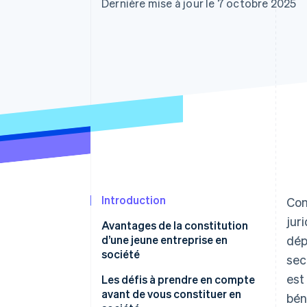
Authorization Boost
Dernière mise à jour le 7 octobre 2025
Optimisation des acceptations
Link
Paiements accélérés
Introduction
Con
jur
Avantages de la constitution
d’une jeune entreprise en
dép
société
sec
est
Les défis à prendre en compte
avant de vous constituer en
bén