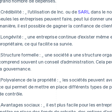
grand nombre de dépenses.
_
Crédibilité : _
l’utilisation de Inc. ou de
SARL
dans le no
seules les entreprises peuvent faire, peut lui donner un
manière, il est possible de gagner la confiance de clien
_
Longévité : _
une entreprise continue d’exister même 
propriétaire, ce qui facilite sa survie.
_
Structure formelle : _
une société a une structure organ
comprend souvent un conseil d’administration. Cela peut
la gouvernance.
_
Polyvalence de la propriété : _
les sociétés peuvent avo
ce qui permet de mettre en place différents types de p
de contrôle.
_
Avantages sociaux : _
il est plus facile pour les entre
mettre en place des fonds de retraite, des options d’ac