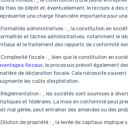
de frais de dépôt et, éventuellement, le recours à des c
représenter une charge financière importante pour une 
_
Formalités administratives : _
la constitution en socié
formalités et tâches administratives, notamment le dép
initiaux et le traitement des rapports de conformité exi
_
Complexité fiscale : _
bien que la constitution en soc
avantages fiscaux
, le processus prévoit également d
matière de déclaration fiscale. Cela nécessite souvent
augmente les coûts d’exploitation.
_
Réglementation : _
les sociétés sont soumises à diver
étatiques et fédérales. La mise en conformité peut pre
est mal gérée, peut entraîner des amendes ou des prob
_
Dilution de propriété : _
la levée de capitaux implique s