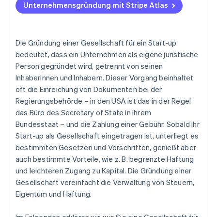
South Dakota
Unternehmensgründung mit Stripe Atlas
Zahlungen und Bankgeschäfte vor Erhalt der EIN
Florida
Erwerb von Gründeraktien ohne Geldeinsatz
Die Gründung einer Gesellschaft für ein Start-up
Automatische Einreichung des 83(b)-Steuerantrags
bedeutet, dass ein Unternehmen als eigene juristische
Person gegründet wird, getrennt von seinen
Erstklassige rechtliche Unternehmensdokumente
Inhaberinnen und Inhabern. Dieser Vorgang beinhaltet
Ein Jahr Stripe Payments gratis, plus 50.000 USD in
oft die Einreichung von Dokumenten bei der
Partnerguthaben
Regierungsbehörde – in den USA ist das in der Regel
das Büro des Secretary of State in Ihrem
Bundesstaat – und die Zahlung einer Gebühr. Sobald Ihr
Start-up als Gesellschaft eingetragen ist, unterliegt es
bestimmten Gesetzen und Vorschriften, genießt aber
auch bestimmte Vorteile, wie z. B. begrenzte Haftung
und leichteren Zugang zu Kapital. Die Gründung einer
Gesellschaft vereinfacht die Verwaltung von Steuern,
Eigentum und Haftung.