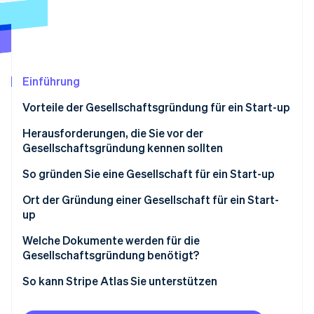
Betrugsprävention
Ecosystem
Atlas
Start-up-Gründung
Partner
Stripe App-Marktplatz
Climate
CO₂-Entnahme
Einführung
Identity
Vorteile der Gesellschaftsgründung für ein Start-up
Online-Identitätsprüfung
Herausforderungen, die Sie vor der
Gesellschaftsgründung kennen sollten
So gründen Sie eine Gesellschaft für ein Start-up
Stripe-Sessions 2026
Arten von Unternehmensstrukturen
Ort der Gründung einer Gesellschaft für ein Start-
Erfahren Sie, wie Stripe Lösungen für die W
up
Jetzt ansehen
Schritt für Schritt: So gründen Sie eine Gesellschaft
für ein Start-up
Delaware
Welche Dokumente werden für die
Gesellschaftsgründung benötigt?
Best Practices zur Gründung einer Gesellschaft für
Nevada
ein Start-up
So kann Stripe Atlas Sie unterstützen
Wyoming
Die Beantragung bei Atlas