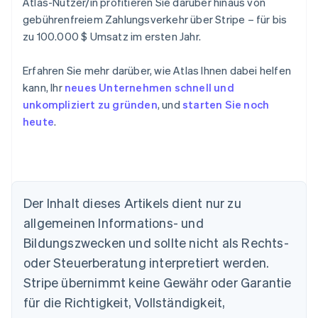
Atlas-Nutzer/in profitieren Sie darüber hinaus von
gebührenfreiem Zahlungsverkehr über Stripe – für bis
zu 100.000 $ Umsatz im ersten Jahr.
Erfahren Sie mehr darüber, wie Atlas Ihnen dabei helfen
kann, Ihr
neues Unternehmen schnell und
unkompliziert zu gründen
, und
starten Sie noch
heute
.
Der Inhalt dieses Artikels dient nur zu
allgemeinen Informations- und
Australien
Bildungszwecken und sollte nicht als Rechts-
English
Belgien
oder Steuerberatung interpretiert werden.
Nederlands
Français
Deutsch
English
Stripe übernimmt keine Gewähr oder Garantie
Brasilien
für die Richtigkeit, Vollständigkeit,
Português
English
Bulgarien