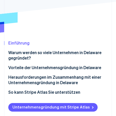
Betrugsprävention
Ecosystem
Atlas
Start-up-Gründung
Partner
Stripe App-Marktplatz
Climate
CO₂-Entnahme
Identity
Online-Identitätsprüfung
Einführung
Warum werden so viele Unternehmen in Delaware
gegründet?
Vorteilhaftes Unternehmensrecht
Vorteile der Unternehmensgründung in Delaware
Stripe-Sessions 2026
Erfahren Sie, wie Stripe Lösungen für die W
Court of Chancery
Herausforderungen im Zusammenhang mit einer
Jetzt ansehen
Unternehmensgründung in Delaware
Datenschutz
So kann Stripe Atlas Sie unterstützen
Steuervorteile
Bei Atlas eine Unternehmensgründung beantragen
Vertrautheit für Investorinnen und Investoren
Unternehmensgründung mit Stripe Atlas
Zahlungen und Bankgeschäfte vor Erhalt der EIN-
Flexibilität