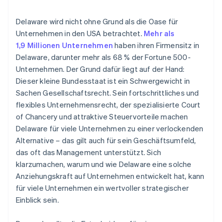
Nummer nutzen
Gründungsaktien ohne Einsatz eigener Mittel
Delaware wird nicht ohne Grund als die Oase für
erwerben
Unternehmen in den USA betrachtet.
Mehr als
1,9 Millionen Unternehmen
haben ihren Firmensitz in
Automatische Einreichung des 83(b)-
Delaware, darunter mehr als 68 % der Fortune 500-
Steuerformulars
Unternehmen. Der Grund dafür liegt auf der Hand:
Hochwertige rechtliche Unternehmensdokumente
Dieser kleine Bundesstaat ist ein Schwergewicht in
Sachen Gesellschaftsrecht. Sein fortschrittliches und
Ein Jahr Stripe Payments kostenlos, plus
flexibles Unternehmensrecht, der spezialisierte Court
Partnergutschriften und Rabatte im Wert von
50.000 USD
of Chancery und attraktive Steuervorteile machen
Delaware für viele Unternehmen zu einer verlockenden
Alternative – das gilt auch für sein Geschäftsumfeld,
das oft das Management unterstützt. Sich
klarzumachen, warum und wie Delaware eine solche
Anziehungskraft auf Unternehmen entwickelt hat, kann
für viele Unternehmen ein wertvoller strategischer
Einblick sein.