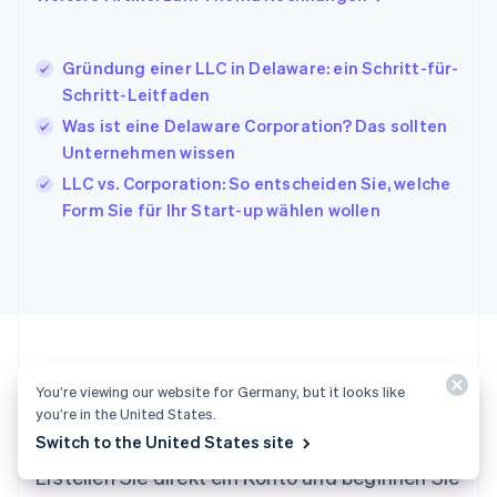
Italiano
English
Japan
日本語
English
Gründung einer LLC in Delaware: ein Schritt-für-
Kanada
Schritt-Leitfaden
English
Français
Was ist eine Delaware Corporation? Das sollten
Kroatien
English
Italiano
Unternehmen wissen
Lettland
LLC vs. Corporation: So entscheiden Sie, welche
English
Form Sie für Ihr Start-up wählen wollen
Liechtenstein
Deutsch
English
Litauen
English
Luxemburg
Français
Deutsch
English
Malaysia
English
简体中文
You’re viewing our website for Germany, but it looks like
Malta
Startklar?
you’re in the United States.
English
Switch to the United States site
Mexiko
Español
English
Erstellen Sie direkt ein Konto und beginnen Sie
Neuseeland