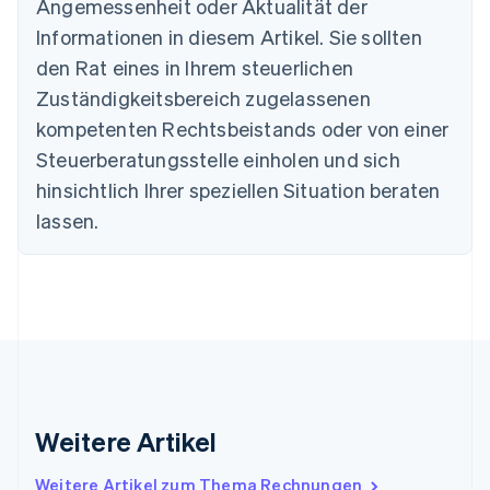
Angemessenheit oder Aktualität der
English
Informationen in diesem Artikel. Sie sollten
Dänemark
English
den Rat eines in Ihrem steuerlichen
Deutschland
Zuständigkeitsbereich zugelassenen
Deutsch
English
Estland
kompetenten Rechtsbeistands oder von einer
English
Steuerberatungsstelle einholen und sich
Festlandchina
hinsichtlich Ihrer speziellen Situation beraten
简体中文
English
Finnland
lassen.
English
Svenska
Frankreich
Français
English
Gibraltar
English
Griechenland
English
Indien
English
Weitere Artikel
Irland
English
Italien
Weitere Artikel zum Thema Rechnungen