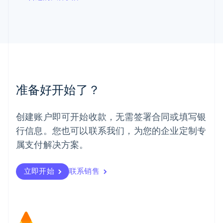
马尔他
English
马来西亚
English
简体中文
美国
English
Español
简体中文
墨西哥
Español
English
准备好开始了？
挪威
English
葡萄牙
创建账户即可开始收款，无需签署合同或填写银
Português
English
行信息。您也可以联系我们，为您的企业定制专
日本
日本語
English
属支付解决方案。
瑞典
Svenska
English
瑞士
立即开始
联系销售
Deutsch
Français
Italiano
English
塞浦路斯
English
斯洛伐克
English