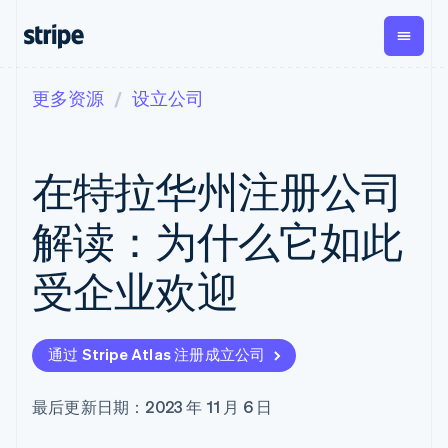
更多资源
设立公司
按企业阶段
文档
学习
支付
营收
资金管
平台
理
易市
大型企业
Stripe 文档
博客
Payments
Billing
初创企业
API 参考文档
客户案例
在特拉华州注册公司
在线支付
经常性收入
Global
Conn
库与 SDK
指南
Payment links
Metronome
Payouts
Stripe Apps
按用量计费
平台
解读：为什么它如此
无代码支付
Subscriptions
向第三
按应用场景
Checkout
方打款
支持
预构建支付界
订阅管理
Crypto
受企业欢迎
指南
智能体商务
面
Invoicing
钱包、
加密货币
获取支持
一次性或定期
Elements
稳定币
电子商务
接受线上付款
托管支持方案
灵活的 UI 组件
账单
发行和
嵌入式金融
实施预置结账流程
专业服务
支付方式
Tax
发卡基
通过 Stripe Atlas 注册成立公司
财务自动化
构建平台或交易市场
支持 125 种以
销售税和增值
础设施
全球化企业
管理订阅
上
税自动化
应用内支付
提供按用量计费
Terminal
Revenue
最后更新日期：2023 年 11 月 6 日
交易市场
发行稳定币支持的支付卡
线下支付
Recognition
公司
资金管理
通过智能体配置和管理服
会计自动化
Authorization
平台
务