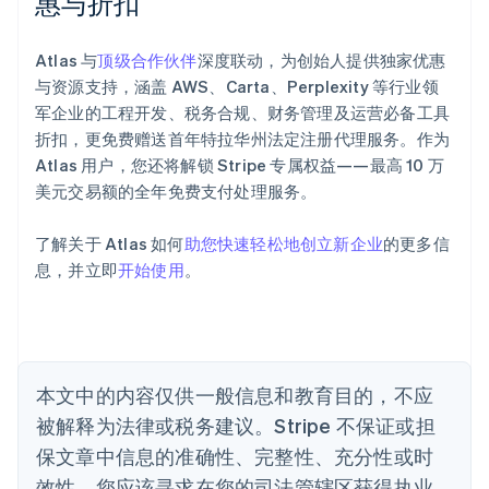
惠与折扣
阿联酋
English
Atlas 与
顶级合作伙伴
深度联动，为创始人提供独家优惠
爱尔兰
与资源支持，涵盖 AWS、Carta、Perplexity 等行业领
English
爱沙尼亚
军企业的工程开发、税务合规、财务管理及运营必备工具
English
折扣，更免费赠送首年特拉华州法定注册代理服务。作为
奥地利
Atlas 用户，您还将解锁 Stripe 专属权益——最高 10 万
Deutsch
English
美元交易额的全年免费支付处理服务。
澳大利亚
English
巴西
了解关于 Atlas 如何
助您快速轻松地创立新企业
的更多信
Português
English
息，并立即
开始使用
。
保加利亚
English
比利时
Nederlands
Français
Deutsch
English
波兰
本文中的内容仅供一般信息和教育目的，不应
English
丹麦
被解释为法律或税务建议。Stripe 不保证或担
English
保文章中信息的准确性、完整性、充分性或时
德国
效性。您应该寻求在您的司法管辖区获得执业
Deutsch
English