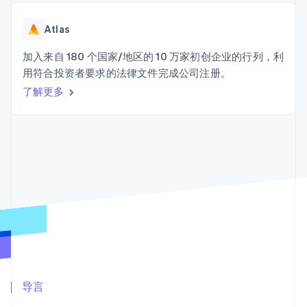
Boost
Stripe Sigma
产品路线图
SaaS
支付成功率优
自定义报告
Sessions 年度大会
化
Data Pipeline
Atlas
招聘
数据同步
Link
资讯中心
加速结账
资源
加入来自 180 个国家/地区的 10 万家初创企业的行列，利
Stripe Press
按行业
用符合投资者要求的法律文件完成公司注册。
应用集成
了解更多
AI 企业
代码示例
创作者经济
开发者博客
联系
更多
游戏
API 状态
Product roadmap
酒店、旅游与休闲
联系销售
了解未来规划
保险
成为合作伙伴
媒体与娱乐
Radar
非营利组织
欺诈防范
专业服务
Atlas
公共部门
初创企业注册
零售
Climate
碳移除
生态系统
合作伙伴
导言
Stripe App Marketplace