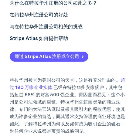
为什么在特拉华州注册的公司如此之多？
Stripe Sessions 2026
了解 Stripe 如何为 AI 构建经济基础设施。
有利的商业法
在特拉华州注册公司的好处
立即观看
衡平法院
与在特拉华州注册公司相关的挑战
隐私
Stripe Atlas 如何提供帮助
税收优势
申请使用 Atlas 注册公司
通过 Stripe Atlas 注册成立公司
投资者的舒适度
在获取雇主识别号 (EIN) 前开通收款和银行服务
灵活性
无现金创始人股权认购
特拉华州被誉为美国公司的天堂，这是有充分理由的。
超
自动提交 83 (b) 税务申报
过 190 万家企业实体
已经在特拉华州安家落户，其中包
括超过 68% 的财富 500 强企业。原因显而易见：这个小
全球顶尖水准的公司法律文件
州是公司法领域的重镇。特拉华州先进而灵活的商业法
Stripe Payments 服务首年免费，更享价值 5 万美元的
律、专门的大法官法庭以及极具吸引力的税收优惠，使其
合作伙伴专属优惠与折扣
成为许多企业的首选，而其通常支持管理的商业环境也是
如此。了解特拉华州为何以及如何成为吸引企业的磁石，
对任何企业来说都是宝贵的战略洞见。