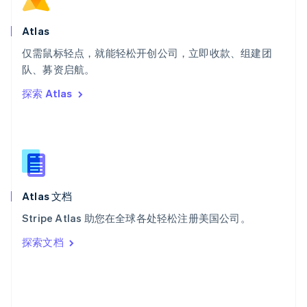
斯洛文尼亚
English
Italiano
Atlas
泰国
ไทย
English
仅需鼠标轻点，就能轻松开创公司，立即收款、组建团
希腊
队、募资启航。
English
探索 Atlas
西班牙
Español
English
新加坡
English
简体中文
新西兰
English
匈牙利
English
Atlas 文档
意大利
Stripe Atlas 助您在全球各处轻松注册美国公司。
Italiano
English
印度
探索文档
English
英国
English
直布罗陀
English