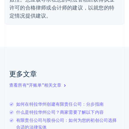
法国
许可的合格律师或会计师的建议，以就您的特
Français
English
定情况提供建议。
芬兰
English
Svenska
荷兰
Nederlands
English
加拿大
English
Français
捷克
English
克罗地亚
English
Italiano
更多文章
拉脱维亚
English
查看所有“开账单”相关文章
立陶宛
English
列支敦士登
如何在特拉华州创建有限责任公司：分步指南
Deutsch
English
卢森堡
什么是特拉华州公司？商家需要了解以下内容
Français
Deutsch
English
有限责任公司与股份公司：如何为您的初创公司选择
罗马尼亚
合适的法律实体
English