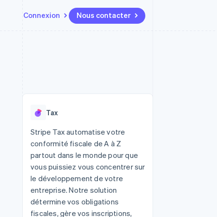
Connexion
Nous contacter
Ressources
Écosystème
Contact
t places de
Plus
Intégrations d'applications
Partenaires
Nous contacter
Product roadmap
ssions
Exemples de code
Stripe App Marketplace
Devenir partenaire
Découvrez ce qui vous attend
Blog des développeurs
r les
rs
État des API
Radar
Prévention de la fraude
Tax
Atlas
tif
Constitution d'une entreprise
Stripe Tax automatise votre
conformité fiscale de A à Z
Climate
Élimination du carbone
partout dans le monde pour que
vous puissiez vous concentrer sur
Identity
Vérification de l'identité
le développement de votre
entreprise. Notre solution
détermine vos obligations
fiscales, gère vos inscriptions,