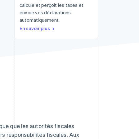
calcule et perçoit les taxes et
envoie vos déclarations
automatiquement.
Stripe Sessions 2026
Découvrez comment
En savoir plus
Stripe construit
l’infrastructure
économique pour l’IA.
Regarder
que que les autorités fiscales
urs responsabilités fiscales. Aux