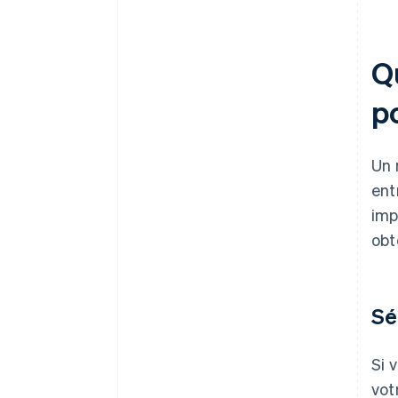
Qu
p
Un 
ent
imp
obt
Sé
Si 
vot