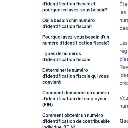
d’identification fiscale et
Éta
pourquoi en avez-vous besoin?
les
num
Séparer le personnel du
Qui a besoin d’un numéro
professionnel
d’identification fiscale?
des
Pour protéger vos données
Entreprises employant du
Pourquoi avez-vous besoin d’un
Les
personnelles
personnel
numéro d’identification fiscale?
rég
Pour construire votre crédibilité
Entreprises qui opèrent en tant
Déclarations fiscales
Types de numéros
d'e
qu’entités juridiques distinctes
d’identification fiscale
Pour se conformer à la
Gestion de la paie et de
Rev
réglementation
Les propriétaires uniques qui
l’embauche
Numéro de sécurité sociale
Déterminer le numéro
ide
souhaitent gérer les finances de
(SSN)
d’identification fiscale qui vous
Ouverture de comptes
leur entreprise séparément
convient
pré
bancaires professionnels
Numéro d’identifcation
Organisations à but non lucratif
d’employeur (EIN)
Propriétaires uniques
Comment demander un numéro
Établissement de l’identité
Vou
ou caritatives
d’identification de l’employeur
juridique et financière
Numéro individuel
Sociétés à responsabilité
(EIN)
num
Fiducies, successions ou autres
d’identification fiscale (ITIN)
limitée à membre unique
Obtenir des licences et permis
entités spécialisées
1. Déterminer si vous avez
Comment obtenir un numéro
d’exploitation
Numéro d’identification fiscale
Sociétés à responsabilité
Que
besoin d’un EIN
d’identification de contribuable
du préparateur (PTIN)
limitée et partenariats
individuel (ITIN)