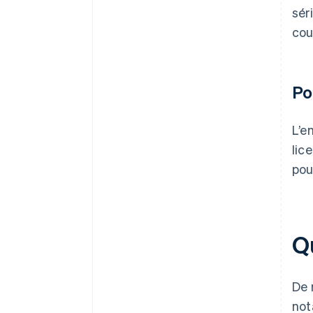
sér
cou
Po
L’e
lic
pou
Qu
De 
not