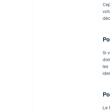
Cep
vot
déc
Po
Si 
don
les
ide
Po
Le 