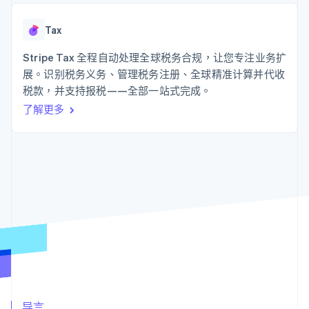
接入 125+ 种支
Stripe Sigma
产品路线图
SaaS
付方式
自定义报告
Sessions 年度大会
Authorization
Data Pipeline
Tax
招聘
Boost
数据同步
资讯中心
支付成功率优
资源
Stripe Tax 全程自动处理全球税务合规，让您专注业务扩
Stripe Press
化
按行业
展。识别税务义务、管理税务注册、全球精准计算并代收
Link
应用集成
税款，并支持报税——全部一站式完成。
加速结账
AI 企业
代码示例
创作者经济
开发者博客
联系
了解更多
游戏
API 状态
酒店、旅游与休闲
联系销售
保险
成为合作伙伴
更多
媒体与娱乐
Product roadmap
非营利组织
了解未来规划
专业服务
公共部门
Radar
零售
欺诈防范
Atlas
初创企业注册
生态系统
Climate
碳移除
合作伙伴
Stripe App Marketplace
导言