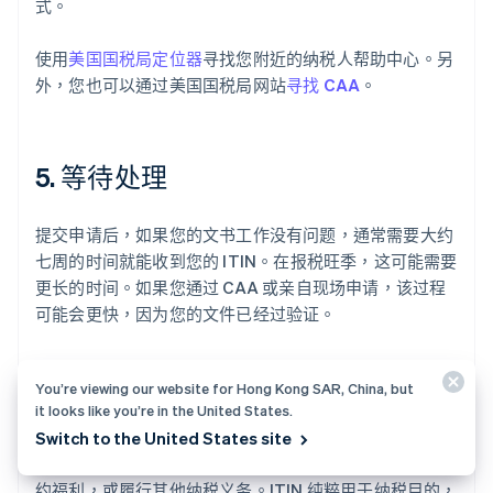
式。
使用
美国国税局定位器
寻找您附近的纳税人帮助中心。另
外，您也可以通过美国国税局网站
寻找 CAA
。
5. 等待处理
提交申请后，如果您的文书工作没有问题，通常需要大约
七周的时间就能收到您的 ITIN。在报税旺季，这可能需要
更长的时间。如果您通过 CAA 或亲自现场申请，该过程
可能会更快，因为您的文件已经过验证。
You’re viewing our website for Hong Kong SAR, China, but
6. 使用您的 ITIN 报税
it looks like you’re in the United States.
Switch to the United States site
收到 ITIN 后，您可以用其提交美国纳税申报表，申请条
约福利，或履行其他纳税义务。ITIN 纯粹用于纳税目的，