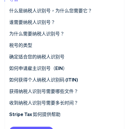
什么是纳税人识别号，为什么您需要它？
Stripe Sessions 2026
将业务与个人事务分开
谁需要纳税人识别号？
了解 Stripe 如何为 AI 构建经济基础设施。
立即观看
保护您的个人数据
有雇员的企业
为什么需要纳税人识别号？
建立您的信誉
作为独立法人实体运营的企业
填报税项
税号的类型
SSN
遵守法规
希望将个人与企业财务分开管理的个体经营者
管理工资单和招聘
确定适合您的纳税人识别号
EIN
非营利组织或慈善机构
开立商业银行账户
独资经营者
如何申请雇主识别号（EIN）
个人纳税人识别号 (ITIN)
信托、不动产或其他专业实体
建立法律和财务身份
单一成员有限责任公司
1. 确定您是否需要 EIN
如何获得个人纳税人识别码 (ITIN)
报税员纳税人识别号 (PTIN)
获得营业执照和许可证
多成员有限责任公司和合伙企业
2. 收集所需信息
1. 确定是否需要 ITIN
获得纳税人识别号需要哪些文件？
公司
3. 选择您的申请方式
2. 收集所需的文件
个人身份证件
收到纳税人识别号需要多长时间？
非美国居民和外资企业
4. 等待确认并妥善保管您的 EIN
3. 填写 W-7 表格
企业注册信息
Stripe Tax 如何提供帮助
有雇员的企业
5. 进行必要更改
4. 提交申请
邮寄地址和联系方式