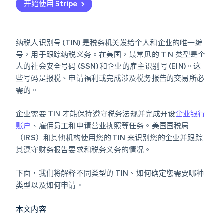
开始使用 Stripe
独立承包商
5. 等待处理
企业性质
6. 使用您的 ITIN 报税
业务起始日期
纳税人识别号 (TIN) 是税务机关发给个人和企业的唯一编
7. 根据需要续订或更新您的 ITIN
授权签字人详细信息
号，用于跟踪纳税义务。在美国，最常见的 TIN 类型是个
人的社会安全号码 (SSN) 和企业的雇主识别号 (EIN)。这
些号码是报税、申请福利或完成涉及税务报告的交易所必
需的。
企业需要 TIN 才能保持遵守税务法规并完成开设
企业银行
账户
、雇佣员工和申请营业执照等任务。美国国税局
（IRS）和其他机构使用您的 TIN 来识别您的企业并跟踪
其遵守财务报告要求和税务义务的情况。
下面，我们将解释不同类型的 TIN、如何确定您需要哪种
类型以及如何申请。
本文内容