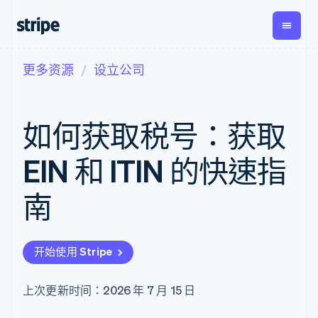
更多资源
设立公司
按企业阶段
文档
学习
支付
营收
资金管
平台
理
易市
大型企业
Stripe 文档
博客
Payments
Billing
初创企业
API 参考文档
客户案例
如何获取税号：获取
在线支付
经常性收入
Global
Conn
库与 SDK
指南
Managed
Metronome
Payouts
Stripe Apps
Payments
按用量计费
平台
EIN 和 ITIN 的快速指
备案商家解决
Subscriptions
向第三
按应用场景
方案
方打款
支持
订阅管理
Payment links
Crypto
南
指南
智能体商务
Invoicing
钱包、
加密货币
获取支持
无代码支付
一次性或定期
稳定币
电子商务
接受线上付款
托管支持方案
Checkout
账单
发行和
嵌入式金融
实施预置结账流程
专业服务
预构建支付界
Tax
发卡基
开始使用 Stripe
财务自动化
构建平台或交易市场
面
销售税和增值
础设施
全球化企业
管理订阅
Elements
税自动化
应用内支付
提供按用量计费
灵活的 UI 组件
Revenue
上次更新时间：2026 年 7 月 15 日
交易市场
发行稳定币支持的支付卡
Payment
Recognition
公司
资金管理
通过智能体配置和管理服
methods
会计自动化
平台
务