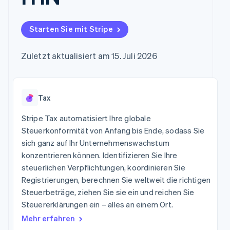
Data Pipeline
Marktplatz auf
Geldmanagement
Zugriff auf mehr als
Datensynchronisierung
Produkt-Roadmap
Grundlagen der
Plattformen
125
Stripe Sessions
Abonnementverwaltung
SaaS
Starten Sie mit Stripe
Terminal
Karriere
Zahlungen vor Ort
Newsroom
So setzen Sie
Authorization
Stripe Press
nutzungsbasierte
Zuletzt aktualisiert am 15. Juli 2026
Boost
Abrechnung um
Nach Branche
Optimierung der
Stablecoin-gestützte
Autorisierungsraten
Karten ausgeben: So
Link
KI-Unternehmen
Kontakt
geht´s
Beschleunigter
Tax
Creator Economy
Bereitstellung und
Bezahlvorgang
Gaming
Verwaltung von
Sales-Team
Financial
Bewirtung, Reisen und
Stripe Tax automatisiert Ihre globale
Diensten mit Agenten
kontaktieren
Connections
Freizeit
Partner werden
Steuerkonformität von Anfang bis Ende, sodass Sie
Verbundene
Versicherungen
sich ganz auf Ihr Unternehmenswachstum
Medien und
Finanzdaten
Unterhaltung
konzentrieren können. Identifizieren Sie Ihre
Ressourcen
Gemeinnützige
steuerlichen Verpflichtungen, koordinieren Sie
Organisationen
Registrierungen, berechnen Sie weltweit die richtigen
App-Integrationen
Fachdienstleistungen
Mehr
Code-Beispiele
Öffentlicher Sektor
Steuerbeträge, ziehen Sie sie ein und reichen Sie
Product roadmap
Entwickler-Blog
Einzelhandel
Steuererklärungen ein – alles an einem Ort.
Ausblick
API-Status
Mehr erfahren
Radar