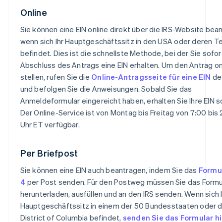
Online
Sie können eine EIN online direkt über die IRS-Website bea
wenn sich Ihr Hauptgeschäftssitz in den USA oder deren Te
befindet. Dies ist die schnellste Methode, bei der Sie sofor
Abschluss des Antrags eine EIN erhalten. Um den Antrag on
stellen, rufen Sie die
Online-Antragsseite für eine EIN
des
und befolgen Sie die Anweisungen. Sobald Sie das
Anmeldeformular eingereicht haben, erhalten Sie Ihre EIN s
Der Online-Service ist von Montag bis Freitag von 7:00 bis
Uhr ET verfügbar.
Per Briefpost
Sie können eine EIN auch beantragen, indem Sie das
Formu
4
per Post senden. Für den Postweg müssen Sie das Formu
herunterladen, ausfüllen und an den IRS senden. Wenn sich I
Hauptgeschäftssitz in einem der 50 Bundesstaaten oder
District of Columbia befindet,
senden Sie das Formular hi