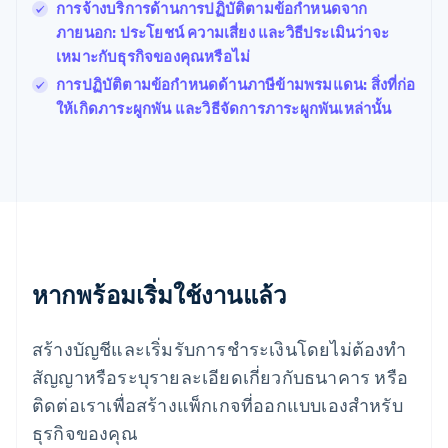
การจ้างบริการด้านการปฏิบัติตามข้อกำหนดจาก
โปแลนด์
ภายนอก: ประโยชน์ ความเสี่ยง และวิธีประเมินว่าจะ
English
ฝรั่งเศส
เหมาะกับธุรกิจของคุณหรือไม่
Français
English
การปฏิบัติตามข้อกำหนดด้านภาษีข้ามพรมแดน: สิ่งที่ก่อ
ฟินแลนด์
ให้เกิดภาระผูกพัน และวิธีจัดการภาระผูกพันเหล่านั้น
English
Svenska
มอลตา
English
มาเลเซีย
English
简体中文
เม็กซิโก
Español
English
ยิบรอลตาร์
English
หากพร้อมเริ่มใช้งานแล้ว
เยอรมนี
Deutsch
English
โรมาเนีย
สร้างบัญชีและเริ่มรับการชำระเงินโดยไม่ต้องทำ
English
สัญญาหรือระบุรายละเอียดเกี่ยวกับธนาคาร หรือ
ลักเซมเบิร์ก
ติดต่อเราเพื่อสร้างแพ็กเกจที่ออกแบบเองสำหรับ
Français
Deutsch
English
ลัตเวีย
ธุรกิจของคุณ
English