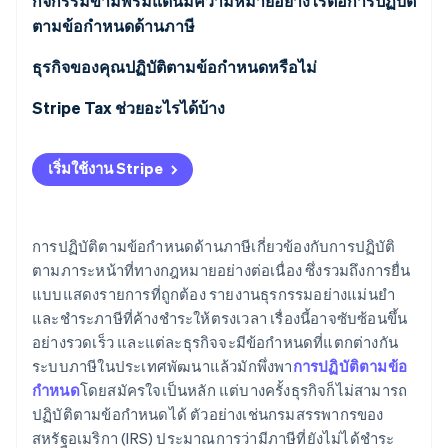
กิจกรรมข้ามพรมแดนมีความหมายอย่างไรต่อการปฏิบัติ
ตามข้อกำหนดด้านภาษี
ภาษีทางอ้อม
ธุรกิจของคุณปฏิบัติตามข้อกำหนดหรือไม่
สถานประกอบการถาวร
Stripe Tax ช่วยอะไรได้บ้าง
ภาษีหัก ณ ที่จ่าย
เริ่มใช้งาน Stripe
การปฏิบัติตามข้อกำหนดด้านภาษีเกี่ยวข้องกับการปฏิบัติ
ตามภาระหน้าที่ทางกฎหมายอย่างต่อเนื่อง ซึ่งรวมถึงการยื่น
แบบแสดงรายการที่ถูกต้อง รายงานธุรกรรมอย่างแม่นยำ
และชำระภาษีที่ค้างชำระให้ตรงเวลา เรื่องนี้อาจซับซ้อนขึ้น
อย่างรวดเร็ว และแต่ละธุรกิจจะมีข้อกำหนดที่แตกต่างกัน
ระบบภาษีในประเทศพัฒนาแล้วมักพึ่งพา
การปฏิบัติตามข้อ
กำหนด
โดยสมัครใจเป็นหลัก แต่บางครั้งธุรกิจก็ไม่สามารถ
ปฏิบัติตามข้อกำหนดได้ ตัวอย่างเช่นกรมสรรพากรของ
สหรัฐอเมริกา (IRS) ประมาณการว่ามีภาษีที่ยังไม่ได้ชำระ