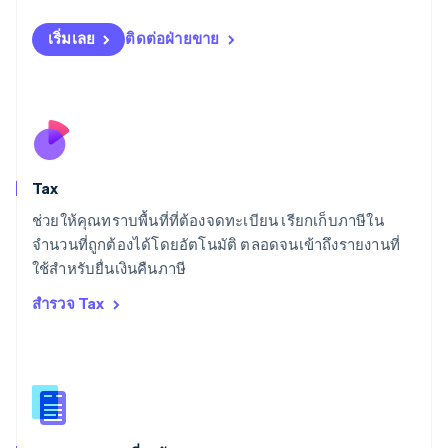
ลิกเตนสไตน์
Deutsch
English
เริ่มเลย
ติดต่อฝ่ายขาย
ลิทัวเนีย
English
สเปน
Español
English
สโลวาเกีย
English
สโลวีเนีย
Tax
English
Italiano
สวิตเซอร์แลนด์
ช่วยให้คุณทราบพื้นที่ที่ต้องจดทะเบียน เรียกเก็บภาษีใน
Deutsch
Français
Italiano
English
จำนวนที่ถูกต้องได้โดยอัตโนมัติ ตลอดจนเข้าถึงรายงานที่
สวีเดน
ใช้สำหรับยื่นเงินคืนภาษี
Svenska
English
สหรัฐอเมริกา
สำรวจ Tax
English
Español
简体中文
สหรัฐอาหรับเอมิเรตส์
English
สหราชอาณาจักร
English
สาธารณรัฐเช็ก
English