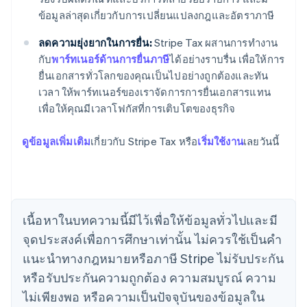
ข้อมูลล่าสุดเกี่ยวกับการเปลี่ยนแปลงกฎและอัตราภาษี
ลดความยุ่งยากในการยื่น:
Stripe Tax ผสานการทำงาน
กับ
พาร์ทเนอร์ด้านการยื่นภาษี
ได้อย่างราบรื่น เพื่อให้การ
ยื่นเอกสารทั่วโลกของคุณเป็นไปอย่างถูกต้องและทัน
เวลา ให้พาร์ทเนอร์ของเราจัดการการยื่นเอกสารแทน
เพื่อให้คุณมีเวลาโฟกัสที่การเติบโตของธุรกิจ
ดูข้อมูลเพิ่มเติม
เกี่ยวกับ Stripe Tax หรือ
เริ่มใช้งาน
เลยวันนี้
กรีซ
English
เขตบริหารพิเศษฮ่องกง ประเทศจีน
เนื้อหาในบทความนี้มีไว้เพื่อให้ข้อมูลทั่วไปและมี
English
简体中文
แคนาดา
จุดประสงค์เพื่อการศึกษาเท่านั้น ไม่ควรใช้เป็นคํา
English
Français
แนะนําทางกฎหมายหรือภาษี Stripe ไม่รับประกัน
โครเอเชีย
หรือรับประกันความถูกต้อง ความสมบูรณ์ ความ
English
Italiano
จีนแผ่นดินใหญ่
ไม่เพียงพอ หรือความเป็นปัจจุบันของข้อมูลใน
简体中文
English