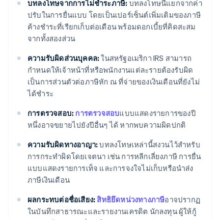
บทลงโทษจากการไม่ชำระภาษี:
บทลงโทษนี้แยกจากค่า
ปรับในการยื่นแบบ โดยเป็นเปอร์เซ็นต์เพิ่มเติมของภาษี
ค้างชำระที่เรียกเก็บต่อเดือน พร้อมดอกเบี้ยที่คิดสะสม
จากทั้งสองส่วน
ความรับผิดส่วนบุคคล:
ในสหรัฐอเมริกา IRS สามารถ
กำหนดให้เจ้าหน้าที่หรือพนักงานแต่ละรายต้องรับผิด
เป็นการส่วนตัวต่อภาษีหัก ณ ที่จ่ายของเงินเดือนที่ยังไม่
ได้ชำระ
การตรวจสอบ:
การตรวจสอบ
แบบแสดงรายการของปี
หนึ่งอาจขยายไปยังปีอื่นๆ ได้ หากพบความผิดปกติ
ความรับผิดทางอาญา:
บทลงโทษเหล่านี้สงวนไว้สำหรับ
การกระทำผิดโดยเจตนา เช่น การหลีกเลี่ยงภาษี การยื่น
แบบแสดงรายการเท็จ และการจงใจไม่เก็บหรือนำส่ง
ภาษีเงินเดือน
ผลกระทบต่อชื่อเสียง:
สิทธิยึดหน่วงทางภาษี
อาจปรากฏ
ในบันทึกสาธารณะและรายงานเครดิต นักลงทุน ผู้ให้กู้