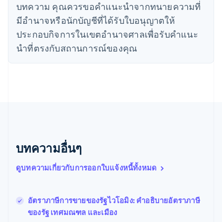
บทความ คุณควรขอคําแนะนําจากทนายความที่
ไซปรัส
English
มีอํานาจหรือนักบัญชีที่ได้รับใบอนุญาตให้
ญี่ปุ่น
ประกอบกิจการในเขตอํานาจศาลเพื่อรับคําแนะ
日本語
English
เดนมาร์ก
นําที่ตรงกับสถานการณ์ของคุณ
English
ไทย
ไทย
English
นอร์เวย์
English
นิวซีแลนด์
English
เนเธอร์แลนด์
Nederlands
English
บทความอื่นๆ
บราซิล
Português
English
ดูบทความเกี่ยวกับการออกใบแจ้งหนี้ทั้งหมด
บัลแกเรีย
English
เบลเยียม
Nederlands
Français
Deutsch
English
อัตราภาษีการขายของรัฐไวโอมิง: คำอธิบายอัตราภาษี
โปรตุเกส
ของรัฐ เทศมณฑล และเมือง
Português
English