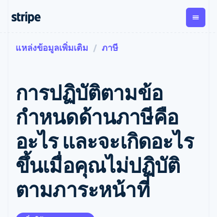
แหล่งข้อมูลเพิ่มเติม
ภาษี
ตามขั้น
เอกสารประกอบ
เรียนรู้
การชำระเงิน
รายรับ
การ
แพลตฟอ
จัดการ
และ
องค์กร
Stripe Docs
บล็อก
เงิน
มาร์เก็ต
Payments
Billing
ธุรกิจสตาร์ทอัพ
ข้อมูลอ้างอิงเกี่ยวกับ API
เรื่องราวจากลูกค้า
การปฏิบัติตามข้อ
การชำระเงิน
รายรับตาม
เพลส
ไลบรารีและ SDK
คู่มือ
ออนไลน์
แบบแผนล่วง
Stripe Apps
Global
Payment links
หน้า
Metronome
Payouts
Conne
กำหนดด้านภาษีคือ
การชำร
ตามกรณีใช้งาน
การชำระเงิน
การเรียกเก็บ
เบิกจ่าย
เงินสำห
การสนับสนุน
แบบไม่ต้อง
เงินตามการ
ให้กับ
อะไร และจะเกิดอะไร
แพลตฟอ
คู่มือ
การค้าแบบใช้เอเจนต์
เขียนโค้ด
Checkout
ใช้งาน
การชำระเงิน
บุคคลที่
อีคอมเมิร์ซ
รับการสนับสนุน
UI การชำระ
ตามรอบบิล
สาม
บริการทางการเงินที่ผสาน
รับการชำระเงินออนไลน์
แพ็กเกจการสนับสนุนที่ได้
การจัดการ
ขึ้นเมื่อคุณไม่ปฏิบัติ
เงินสำเร็จรูป
รวมในตัว
ติดตั้งใช้งานการชำระเงิน
รับการจัดการ
การชำระเงิน
Elements
การทำงานอัตโนมัติด้าน
สำเร็จรูป
บริการเฉพาะทาง
องค์ประกอบ UI
ตามรอบบิล
Invoicing
ตามภาระหน้าที่
การเงิน
สร้างแพลตฟอร์มหรือ
ครั้งเดียวหรือ
ที่ยืดหยุ่น
ธุรกิจทั่วโลก
มาร์เก็ตเพลส
ตามแบบแผน
วิธีการชำระ
การชำระเงินในแอป
จัดการการชำระเงินตาม
เงิน
ล่วงหน้า
Tax
มาร์เก็ตเพลส
รอบบิล
เข้าถึงได้
คิดภาษีการ
บริษัท
การจัดการเงิน
เสนอการเรียกเก็บเงินตาม