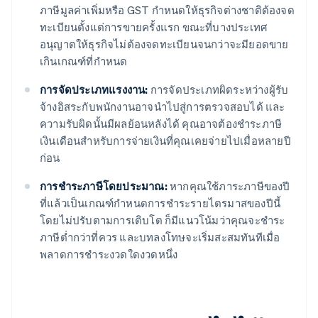
ภาษีมูลค่าเพิ่มหรือ GST กำหนดให้ธุรกิจต่างชาติต้องจด
ทะเบียนตั้งแต่การขายครั้งแรก ขณะที่บางประเทศ
อนุญาตให้ธุรกิจไม่ต้องจดทะเบียนจนกว่าจะมียอดขาย
เกินเกณฑ์ที่กำหนด
การจัดประเภทแรงงาน:
การจัดประเภทผิดระหว่างผู้รับ
จ้างอิสระกับพนักงานอาจนำไปสู่การตรวจสอบได้ และ
ความรับผิดนั้นมีผลย้อนหลังได้ คุณอาจต้องชำระภาษี
เงินเดือนสำหรับการจ่ายเงินที่คุณเคยจ่ายไปเมื่อหลายปี
ก่อน
การชำระภาษีโดยประมาณ:
หากคุณใช้ภาระภาษีของปี
ที่แล้วเป็นเกณฑ์กำหนดการชำระรายไตรมาสของปีนี้
โดยไม่ปรับตามการเติบโต ก็มีแนวโน้มว่าคุณจะชำระ
ภาษีต่ำกว่าที่ควร และบทลงโทษจะเริ่มสะสมทันทีเมื่อ
พลาดการชำระงวดใดงวดหนึ่ง