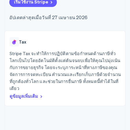
มากกว่า 125
ขายและ VAT
เริ่มใช้งาน Stripe
แพลตฟอร์ม
การใช้งาน
รายการ
Authorization
อัตโนมัติ
Revenue
แผนงานผลิตภัณฑ์
SaaS
ออกบัตรที่มีสเตเบิลคอยน์
Boost
Recognition
การประชุมประจำปีแบบ
รองรับอยู่
อัปเดตล่าสุดเมื่อวันที่ 27 เมษายน 2026
ยกระดับการ
เซสชัน
จัดเตรียมและจัดการ
ระบบ
ยอมรับการ
ตำแหน่งงาน
บริการด้วยเอเจนต์
อัตโนมัติ
ชำระเงิน
Link
ห้องข่าว
ตามอุตสาหกรรม
การชำระเงินที่
สำหรับการ
Stripe
Stripe Press
Sigma
รวดเร็วขึ้น
ทำบัญชี
Tax
รายงานที่
บริษัท AI
แหล่งข้อมูล
ออกแบบเอง
แวดวงครีเอเตอร์
Stripe Tax จะทำให้การปฏิบัติตามข้อกำหนดด้านภาษีทั่ว
Data
เกม
การติดต่อ
โลกเป็นไปโดยอัตโนมัติตั้งแต่ต้นจนจบเพื่อให้คุณไปมุ่งเน้น
Pipeline
การบริการ การเดินทาง
การเชื่อมต่อการทำงาน
การซิงค์
และสันทนาการ
แอป
กับการขยายธุรกิจ โดยจะระบุภาระหน้าที่ทางภาษีของคุณ
ติดต่อฝ่ายขาย
ข้อมูล
ประกันภัย
ตัวอย่างโค้ด
สมัครเป็นพาร์ทเนอร์
จัดการการจดทะเบียน คำนวณและเรียกเก็บภาษีด้วยจำนวน
สื่อและความบันเทิง
บล็อกของนักพัฒนา
ที่ถูกต้องทั่วโลก และช่วยในการยื่นภาษี ทั้งหมดนี้ทำได้ในที่
องค์กรไม่แสวงผลกำไร
สถานะ API
บริการเฉพาะทาง
เดียว
ภาครัฐ
เพิ่มเติม
ดูข้อมูลเพิ่มเติม
ธุรกิจค้าปลีก
Product roadmap
ดูสิ่งที่กำลังจะมาถึง
Radar
ระบบนิเวศ
การป้องกันการฉ้อโกง
Atlas