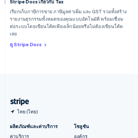
Stripe Docs เกี่ยวกับ Tax
สิงคโปร์
English
简体中文
เรียกเก็บภาษีการขาย ภาษีมูลค่าเพิ่ม และ GST รวมทั้งสร้าง
ออสเตรเลีย
รายงานธุรกรรมทั้งหมดของคุณแบบอัตโนมัติ พร้อมเชื่อม
English
ต่อระบบโดยเขียนโค้ดเพียงเล็กน้อยหรือไม่ต้องเขียนโค้ด
ออสเตรีย
เลย
Deutsch
English
อิตาลี
ดู Stripe Docs
Italiano
English
อินเดีย
English
เอสโตเนีย
English
ไอร์แลนด์
English
ฮังการี
English
ไทย (ไทย)
ผลิตภัณฑ์และค่าบริการ
โซลูชัน
ค่าบริการ
องค์กร