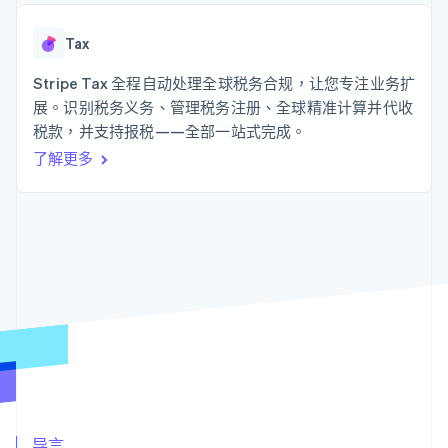
上
Stripe Sigma
产品路线图
SaaS
自定义报告
Authorization
Sessions 年度大会
Boost
Data Pipeline
Tax
招聘
支付成功率优
数据同步
资讯中心
化
资源
Stripe Tax 全程自动处理全球税务合规，让您专注业务扩
Stripe Press
Link
按行业
展。识别税务义务、管理税务注册、全球精准计算并代收
加速结账
应用集成
税款，并支持报税——全部一站式完成。
AI 企业
代码示例
创作者经济
开发者博客
联系
了解更多
游戏
API 状态
酒店、旅游与休闲
联系销售
更多
保险
成为合作伙伴
Product roadmap
媒体与娱乐
了解未来规划
非营利组织
专业服务
Radar
公共部门
欺诈防范
零售
Atlas
初创企业注册
Climate
生态系统
碳移除
合作伙伴
Stripe App Marketplace
导言