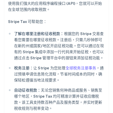
使用我们强大的应用程序编程接口 (API)，您就可以开始
在全球范围内收取税款。
Stripe Tax 可帮助您：
了解在哪里注册和征收税款：
根据您的 Stripe 交易查
看您需要在哪里征收税款。注册后，只需几秒钟即可
在新的州或国家/地区开启征税功能。您可以通过在现
有的 Stripe 集成中添加一行代码来开始征税，也可以
通过点击 Stripe 管理平台中的按钮来添加征税功能。
税务注册：
让 Stripe 为您处理
全球税务注册事务
，通
过预填申请信息简化流程，节省时间成本的同时，确
保轻松遵循当地法规要求。
自动征收税款：
无论您销售何种商品或服务、销售至
哪个地区，Stripe Tax 均可精准计算并征收应缴税
阿联酋
款。该工具支持数百种产品及服务类型，并实时更新
English
爱尔兰
税收规则与税率变动。