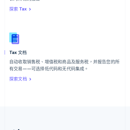
希腊
探索 Tax
English
西班牙
Español
English
新加坡
English
简体中文
新西兰
English
Tax 文档
匈牙利
English
自动收取销售税、增值税和商品及服务税，并报告您的所
意大利
有交易——可选择低代码和无代码集成。
Italiano
English
印度
探索文档
English
英国
English
直布罗陀
English
中国内地
简体中文
English
中国香港特别行政区
English
简体中文