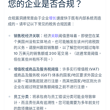
您的企业是否合规？
合规漏洞通常是由于企业
增长
速度快于既有内部系统而造
成的。请牢记以下常见的税务合规因素：
销售税经济关联：
经济
关联
阈值意味着，即使您在某
个美国州没有实体地点，也可能触发在该州代收税款
的义务。请按州跟踪销售额，以了解您何时超过每年
10 万美元的销售额或 200 笔交易。（这通常是阈值，
但在某些州有所不同。）
增值税或商品及服务税阈值：
许多实行增值税 (VAT)
或商品及服务税 (GST) 体系的国家/地区要求外国企业
从第一笔销售起就进行注册，而其他国家/地区则允许
企业在超过特定销售额阈值之前不进行注册。
员工分类：
将承包商与员工错误分类可能会导致审
计，而且责任具有追溯性。您可能需要为多年前支付
的款项缴纳工资税。