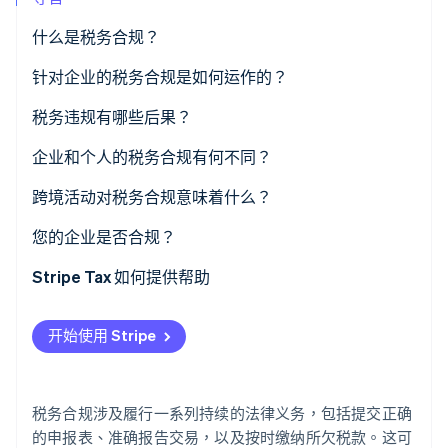
什么是税务合规？
Stripe Sessions 2026
了解 Stripe 如何为 AI 构建经济基础设施。
针对企业的税务合规是如何运作的？
立即观看
记录保存
税务违规有哪些后果？
计算与分类
企业和个人的税务合规有何不同？
申报与付款
跨境活动对税务合规意味着什么？
间接税
您的企业是否合规？
常设机构
Stripe Tax 如何提供帮助
预扣税
开始使用 Stripe
税务合规涉及履行一系列持续的法律义务，包括提交正确
的申报表、准确报告交易，以及按时缴纳所欠税款。这可