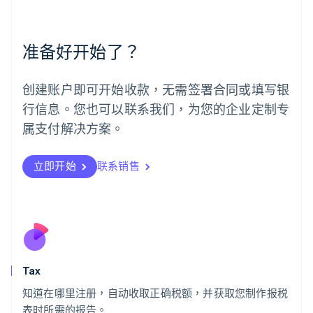
美国
English
Español
简体中文
墨西哥
准备好开始了？
Español
English
挪威
English
创建账户即可开始收款，无需签署合同或填写银
葡萄牙
行信息。您也可以联系我们，为您的企业定制专
Português
English
日本
属支付解决方案。
日本語
English
瑞典
立即开始
联系销售
Svenska
English
瑞士
Deutsch
Français
Italiano
English
塞浦路斯
English
斯洛伐克
English
斯洛文尼亚
Tax
English
Italiano
知道在哪里注册，自动收取正确税额，并获取您制作报税
泰国
ไทย
English
表时所需的报告。