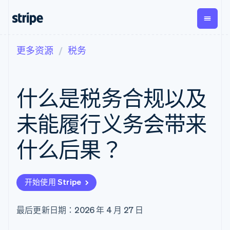
更多资源
税务
按企业阶段
文档
学习
支付
营收
资金管
平台
理
易市
大型企业
Stripe 文档
博客
Payments
Billing
初创企业
API 参考文档
客户案例
什么是税务合规以及
在线支付
经常性收入
Global
Conn
库与 SDK
指南
Managed
Metronome
Payouts
Stripe Apps
Payments
按用量计费
平台
未能履行义务会带来
备案商家解决
Subscriptions
向第三
按应用场景
方案
方打款
支持
订阅管理
Payment links
Crypto
什么后果？
指南
智能体商务
Invoicing
钱包、
加密货币
获取支持
无代码支付
一次性或定期
稳定币
电子商务
接受线上付款
托管支持方案
Checkout
账单
发行和
嵌入式金融
实施预置结账流程
专业服务
预构建支付界
Tax
发卡基
开始使用 Stripe
财务自动化
构建平台或交易市场
面
销售税和增值
础设施
全球化企业
管理订阅
Elements
税自动化
应用内支付
提供按用量计费
灵活的 UI 组件
Revenue
最后更新日期：2026 年 4 月 27 日
交易市场
发行稳定币支持的支付卡
支付方式
Recognition
公司
资金管理
通过智能体配置和管理服
支持 125 种以
会计自动化
平台
务