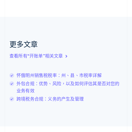
English
Svenska
荷兰
Nederlands
English
加拿大
English
Français
捷克
English
克罗地亚
更多文章
English
Italiano
拉脱维亚
查看所有“开账单”相关文章
English
立陶宛
English
怀俄明州销售税税率：州、县、市税率详解
列支敦士登
Deutsch
English
外包合规：优势、风险，以及如何评估其是否对您的
卢森堡
业务有效
Français
Deutsch
English
跨境税务合规：义务的产生及管理
罗马尼亚
English
马尔他
English
马来西亚
English
简体中文