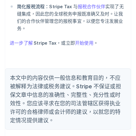
English
爱沙尼亚
简化报税流程：
Stripe Tax 与
报税合作伙伴
实现了无
English
缝集成，因此您的全球税务申报既准确又及时。让我
奥地利
们的合作伙伴管理您的报税事宜，以便您专注发展业
Deutsch
English
务。
澳大利亚
English
巴西
进一步了解
Stripe Tax，或立即
开始使用
。
Português
English
保加利亚
English
比利时
Nederlands
Français
Deutsch
English
本文中的内容仅供一般信息和教育目的，不应
波兰
被解释为法律或税务建议。Stripe 不保证或担
English
丹麦
保文章中信息的准确性、完整性、充分性或时
English
效性。您应该寻求在您的司法管辖区获得执业
德国
Deutsch
English
许可的合格律师或会计师的建议，以就您的特
法国
定情况提供建议。
Français
English
芬兰