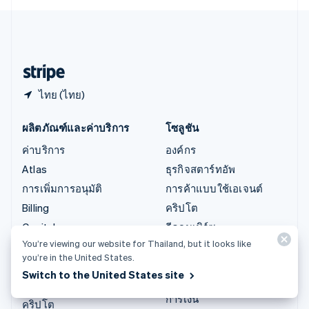
English
ไอร์แลนด์
English
ฮังการี
English
ไทย (ไทย)
ผลิตภัณฑ์และค่าบริการ
โซลูชัน
ค่าบริการ
องค์กร
Atlas
ธุรกิจสตาร์ทอัพ
การเพิ่มการอนุมัติ
การค้าแบบใช้เอเจนต์
Billing
คริปโต
Capital
อีคอมเมิร์ซ
You’re viewing our website for Thailand, but it looks like
Checkout
บริการทางการเงินที่ผสาน
you’re in the United States.
รวมในตัว
Climate
Switch to the United States site
การทำงานอัตโนมัติด้าน
Connect
การเงิน
คริปโต