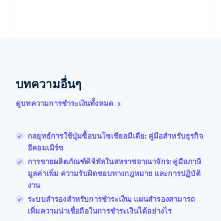
English
เนเธอร์แลนด์
Nederlands
English
บราซิล
Português
English
บัลแกเรีย
English
เบลเยียม
บทความอื่นๆ
Nederlands
Français
Deutsch
English
โปรตุเกส
ดูบทความการชำระเงินทั้งหมด
Português
English
โปแลนด์
English
กลยุทธ์การใช้ปุ่มซื้อบนโซเชียลมีเดีย: คู่มือสำหรับธุรกิจ
ฝรั่งเศส
Français
English
อีคอมเมิร์ซ
ฟินแลนด์
การขายผลิตภัณฑ์ดิจิทัลในสหราชอาณาจักร: คู่มือภาษี
English
Svenska
มูลค่าเพิ่ม ความรับผิดชอบทางกฎหมาย และการปฏิบัติ
มอลตา
งาน
English
มาเลเซีย
ระบบสำรองสำหรับการชำระเงิน: แผนสำรองสามารถ
English
简体中文
เพิ่มความน่าเชื่อถือในการชำระเงินได้อย่างไร
เม็กซิโก