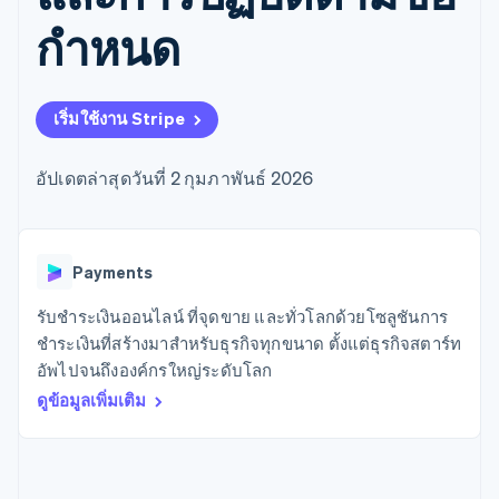
มากกว่า 125
ขายและ VAT
แพลตฟอร์ม
การใช้งาน
รายการ
Authorization
อัตโนมัติ
Revenue
กำหนด
แผนงานผลิตภัณฑ์
SaaS
ออกบัตรที่มีสเตเบิลคอยน์
Boost
Recognition
การประชุมประจำปีแบบ
รองรับอยู่
ยกระดับการ
เซสชัน
จัดเตรียมและจัดการ
ระบบ
ยอมรับการ
ตำแหน่งงาน
บริการด้วยเอเจนต์
อัตโนมัติ
ชำระเงิน
Link
ห้องข่าว
เริ่มใช้งาน Stripe
ตามอุตสาหกรรม
การชำระเงินที่
สำหรับการ
Stripe
Stripe Press
Sigma
รวดเร็วขึ้น
ทำบัญชี
รายงานที่
บริษัท AI
อัปเดตล่าสุดวันที่ 2 กุมภาพันธ์ 2026
แหล่งข้อมูล
ออกแบบเอง
แวดวงครีเอเตอร์
Data
เกม
การติดต่อ
Pipeline
การบริการ การเดินทาง
การเชื่อมต่อการทำงาน
การซิงค์
และสันทนาการ
แอป
ติดต่อฝ่ายขาย
Payments
ข้อมูล
ประกันภัย
ตัวอย่างโค้ด
สมัครเป็นพาร์ทเนอร์
สื่อและความบันเทิง
บล็อกของนักพัฒนา
องค์กรไม่แสวงผลกำไร
สถานะ API
รับชำระเงินออนไลน์ ที่จุดขาย และทั่วโลกด้วยโซลูชันการ
บริการเฉพาะทาง
ชำระเงินที่สร้างมาสำหรับธุรกิจทุกขนาด ตั้งแต่ธุรกิจสตาร์ท
ภาครัฐ
เพิ่มเติม
อัพไปจนถึงองค์กรใหญ่ระดับโลก
ธุรกิจค้าปลีก
Product roadmap
ดูข้อมูลเพิ่มเติม
ดูสิ่งที่กำลังจะมาถึง
Radar
ระบบนิเวศ
การป้องกันการฉ้อโกง
Atlas