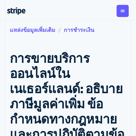
แหล่งข้อมูลเพิ่มเติม
การชำระเงิน
ตามขั้น
เอกสารประกอบ
เรียนรู้
การชำระเงิน
รายรับ
การ
แพลตฟอ
จัดการ
และ
องค์กร
Stripe Docs
บล็อก
เงิน
มาร์เก็ต
Payments
Billing
ธุรกิจสตาร์ทอัพ
ข้อมูลอ้างอิงเกี่ยวกับ API
เรื่องราวจากลูกค้า
การขายบริการ
การชำระเงิน
รายรับตาม
เพลส
ไลบรารีและ SDK
คู่มือ
ออนไลน์
แบบแผนล่วง
Stripe Apps
Global
Payment links
หน้า
Metronome
Payouts
Conne
ออนไลน์ใน
การชำร
ตามกรณีใช้งาน
การชำระเงิน
การเรียกเก็บ
เบิกจ่าย
เงินสำห
การสนับสนุน
แบบไม่ต้อง
เงินตามการ
ให้กับ
เนเธอร์แลนด์: อธิบาย
แพลตฟอ
คู่มือ
การค้าแบบใช้เอเจนต์
เขียนโค้ด
Checkout
ใช้งาน
การชำระเงิน
บุคคลที่
อีคอมเมิร์ซ
รับการสนับสนุน
UI การชำระ
ตามรอบบิล
สาม
บริการทางการเงินที่ผสาน
รับการชำระเงินออนไลน์
แพ็กเกจการสนับสนุนที่ได้
การจัดการ
ภาษีมูลค่าเพิ่ม ข้อ
เงินสำเร็จรูป
รวมในตัว
ติดตั้งใช้งานการชำระเงิน
รับการจัดการ
การชำระเงิน
Elements
การทำงานอัตโนมัติด้าน
สำเร็จรูป
บริการเฉพาะทาง
องค์ประกอบ UI
ตามรอบบิล
Invoicing
กำหนดทางกฎหมาย
การเงิน
สร้างแพลตฟอร์มหรือ
ครั้งเดียวหรือ
ที่ยืดหยุ่น
ธุรกิจทั่วโลก
มาร์เก็ตเพลส
ตามแบบแผน
วิธีการชำระ
การชำระเงินในแอป
จัดการการชำระเงินตาม
เงิน
ล่วงหน้า
Tax
และการปฏิบัติตามข้อ
มาร์เก็ตเพลส
รอบบิล
เข้าถึงได้
คิดภาษีการ
บริษัท
การจัดการเงิน
เสนอการเรียกเก็บเงินตาม