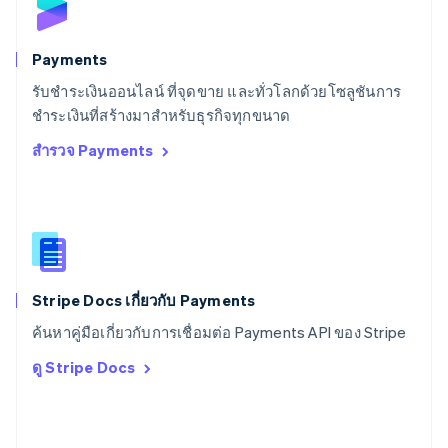
Deutsch
Français
Italiano
English
สวีเดน
Svenska
English
Payments
สหรัฐอเมริกา
English
Español
简体中文
รับชำระเงินออนไลน์ ที่จุดขาย และทั่วโลกด้วยโซลูชันการ
สหรัฐอาหรับเอมิเรตส์
ชำระเงินที่สร้างมาสำหรับธุรกิจทุกขนาด
English
สำรวจ Payments
สหราชอาณาจักร
English
สาธารณรัฐเช็ก
English
สิงคโปร์
English
简体中文
ออสเตรเลีย
English
Stripe Docs เกี่ยวกับ Payments
ออสเตรีย
ค้นหาคู่มือเกี่ยวกับการเชื่อมต่อ Payments API ของ Stripe
Deutsch
English
อิตาลี
ดู Stripe Docs
Italiano
English
อินเดีย
English
เอสโตเนีย