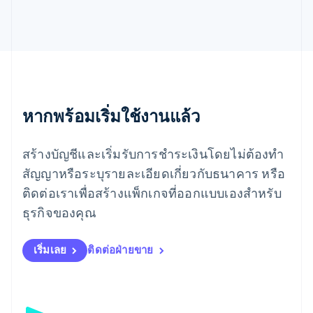
Español
English
ยิบรอลตาร์
English
เยอรมนี
Deutsch
English
โรมาเนีย
English
ลักเซมเบิร์ก
หากพร้อมเริ่มใช้งานแล้ว
Français
Deutsch
English
ลัตเวีย
สร้างบัญชีและเริ่มรับการชำระเงินโดยไม่ต้องทำ
English
ลิกเตนสไตน์
สัญญาหรือระบุรายละเอียดเกี่ยวกับธนาคาร หรือ
Deutsch
English
ติดต่อเราเพื่อสร้างแพ็กเกจที่ออกแบบเองสำหรับ
ลิทัวเนีย
English
ธุรกิจของคุณ
สเปน
Español
English
สโลวาเกีย
เริ่มเลย
ติดต่อฝ่ายขาย
English
สโลวีเนีย
English
Italiano
สวิตเซอร์แลนด์