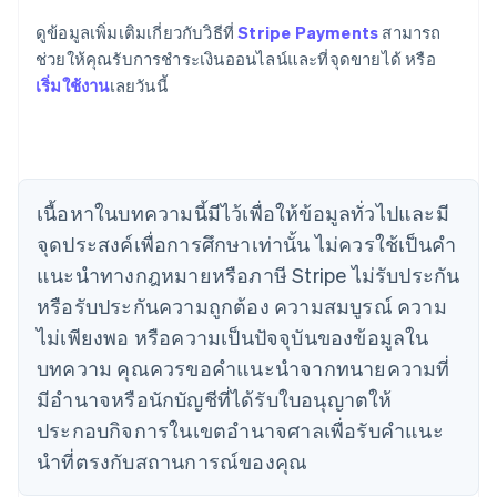
ดูข้อมูลเพิ่มเติมเกี่ยวกับวิธีที่
Stripe Payments
สามารถ
กรีซ
ช่วยให้คุณรับการชำระเงินออนไลน์และที่จุดขายได้ หรือ
English
เขตบริหารพิเศษฮ่องกง ประเทศจีน
เริ่มใช้งาน
เลยวันนี้
English
简体中文
แคนาดา
English
Français
โครเอเชีย
English
Italiano
เนื้อหาในบทความนี้มีไว้เพื่อให้ข้อมูลทั่วไปและมี
จีนแผ่นดินใหญ่
จุดประสงค์เพื่อการศึกษาเท่านั้น ไม่ควรใช้เป็นคํา
简体中文
English
ไซปรัส
แนะนําทางกฎหมายหรือภาษี Stripe ไม่รับประกัน
English
หรือรับประกันความถูกต้อง ความสมบูรณ์ ความ
ญี่ปุ่น
日本語
English
ไม่เพียงพอ หรือความเป็นปัจจุบันของข้อมูลใน
เดนมาร์ก
บทความ คุณควรขอคําแนะนําจากทนายความที่
English
ไทย
มีอํานาจหรือนักบัญชีที่ได้รับใบอนุญาตให้
ไทย
English
ประกอบกิจการในเขตอํานาจศาลเพื่อรับคําแนะ
นอร์เวย์
นําที่ตรงกับสถานการณ์ของคุณ
English
นิวซีแลนด์