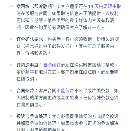
撤回权（即冷静期）：
客户通常可在
14 天内无理由取
消
在线服务合同。如果取消信息未正确提供，该权利
可以延长期限。某些类型的数字媒体内容没有取消
期，因此在购买前必须确保客户了解这一点。
订单确认要求：
购买后，客户必须收到一份持久的
确
认
（通常通过电子邮件发送），其中汇总了服务内
容、价格和条款。
订阅透明度：
自动续订
必须在购买时披露续订条款、
定价频率和取消方式。客户如果在线注册，必须能够
在线取消。
合同条款：
客户合同
不能包含
不公平或片面条款，如
无限制的单方面更改或全面免责。任何特殊条款必须
在购买前显示。
投诉与争议处理：
卖方必须提供简便的方式提交投诉
并解释
争议
如何处理。如果商家参与正式的争议解决
计划，必须披露相关信息。