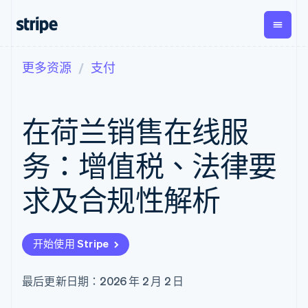
更多资源
支付
按企业阶段
文档
学习
支付
营收
资金管
平台
理
易市
大型企业
Stripe 文档
博客
Payments
Billing
初创企业
API 参考文档
客户案例
在荷兰销售在线服
在线支付
经常性收入
Global
Conn
库与 SDK
指南
Managed
Metronome
Payouts
Stripe Apps
Payments
按用量计费
平台
务：增值税、法律要
备案商家解决
Subscriptions
向第三
按应用场景
方案
方打款
支持
订阅管理
Payment links
Crypto
求及合规性解析
指南
智能体商务
Invoicing
钱包、
加密货币
获取支持
无代码支付
一次性或定期
稳定币
电子商务
接受线上付款
托管支持方案
Checkout
账单
发行和
嵌入式金融
实施预置结账流程
专业服务
预构建支付界
Tax
发卡基
开始使用 Stripe
财务自动化
构建平台或交易市场
面
销售税和增值
础设施
全球化企业
管理订阅
Elements
税自动化
应用内支付
提供按用量计费
灵活的 UI 组件
Revenue
最后更新日期：2026 年 2 月 2 日
交易市场
发行稳定币支持的支付卡
支付方式
Recognition
公司
资金管理
通过智能体配置和管理服
支持 125 种以
会计自动化
平台
务