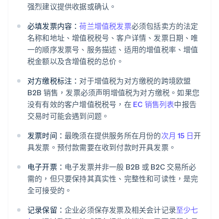
强烈建议提供收据或确认。
必填发票内容：
荷兰增值税发票
必须包括卖方的法定
名称和地址、增值税税号、客户详情、发票日期、唯
一的顺序发票号、服务描述、适用的增值税率、增值
税金额以及含增值税的总价。
对方缴税标注：
对于增值税为对方缴税的跨境欧盟
B2B 销售，发票必须声明增值税为对方缴税。如果您
没有有效的客户增值税税号，在
EC 销售列表
中报告
交易时可能会遇到问题。
发票时间：
最晚须在提供服务所在月份的
次月 15 日
开
具发票。预付款需要在收到付款时开具发票。
电子开票：
电子发票并非一般 B2B 或 B2C 交易所必
需的，但只要保持其真实性、完整性和可读性，是完
全可接受的。
记录保留：
企业必须保存发票及相关会计记录
至少七