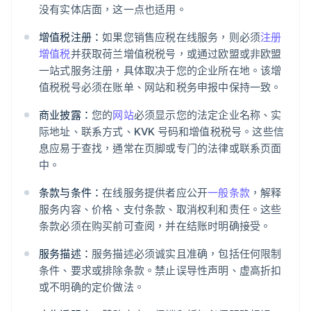
没有实体店面，这一点也适用。
增值税注册：
如果您销售应税在线服务，则必须
注册
增值税
并获取荷兰增值税税号，或通过欧盟或非欧盟
一站式服务注册，具体取决于您的企业所在地。该增
值税税号必须在账单、网站和税务申报中保持一致。
商业披露：
您的
网站
必须显示您的法定企业名称、实
际地址、联系方式、KVK 号码和增值税税号。这些信
息应易于查找，通常在页脚或专门的法律或联系页面
中。
条款与条件：
在线服务提供者应公开
一般条款
，解释
服务内容、价格、支付条款、取消权利和责任。这些
条款必须在购买前可查阅，并在结账时明确接受。
服务描述：
服务描述必须诚实且准确，包括任何限制
条件、要求或排除条款。禁止误导性声明、虚高折扣
或不明确的定价做法。