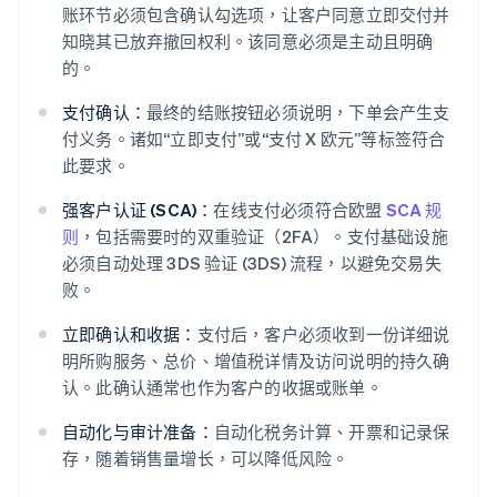
账环节必须包含确认勾选项，让客户同意立即交付并
知晓其已放弃撤回权利。该同意必须是主动且明确
的。
支付确认：
最终的结账按钮必须说明，下单会产生支
付义务。诸如“立即支付”或“支付 X 欧元”等标签符合
此要求。
强客户认证 (SCA)：
在线支付必须符合欧盟
SCA 规
则
，包括需要时的双重验证（2FA）。支付基础设施
必须自动处理 3DS 验证 (3DS) 流程，以避免交易失
败。
立即确认和收据：
支付后，客户必须收到一份详细说
明所购服务、总价、增值税详情及访问说明的持久确
认。此确认通常也作为客户的收据或账单。
自动化与审计准备：
自动化税务计算、开票和记录保
存，随着销售量增长，可以降低风险。