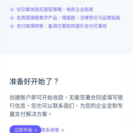
Deutsch
English
卢森堡
社交媒体购买按钮策略：电商企业指南
Français
Deutsch
English
在英国销售数字产品：增值税、法律责任与运营指南
罗马尼亚
支付故障转移：备用方案如何提升支付可靠性
English
马尔他
English
马来西亚
English
简体中文
美国
English
Español
简体中文
墨西哥
Español
English
准备好开始了？
挪威
English
葡萄牙
创建账户即可开始收款，无需签署合同或填写银
Português
English
行信息。您也可以联系我们，为您的企业定制专
日本
日本語
English
属支付解决方案。
瑞典
Svenska
English
瑞士
立即开始
联系销售