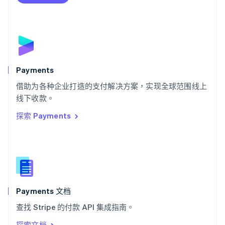
Deutsch
Français
Italiano
English
塞浦路斯
English
斯洛伐克
English
斯洛文尼亚
English
Italiano
Payments
泰国
ไทย
English
借助为各种企业打造的支付解决方案，实现全球范围线上
希腊
线下收款。
English
探索 Payments
西班牙
Español
English
新加坡
English
简体中文
新西兰
English
匈牙利
English
Payments 文档
意大利
查找 Stripe 的付款 API 集成指南。
Italiano
English
印度
探索文档