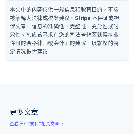
English
丹麦
本文中的内容仅供一般信息和教育目的，不应
English
被解释为法律或税务建议。Stripe 不保证或担
德国
保文章中信息的准确性、完整性、充分性或时
Deutsch
English
法国
效性。您应该寻求在您的司法管辖区获得执业
Français
English
许可的合格律师或会计师的建议，以就您的特
芬兰
定情况提供建议。
English
Svenska
荷兰
Nederlands
English
加拿大
English
Français
捷克
English
克罗地亚
English
Italiano
拉脱维亚
更多文章
English
立陶宛
查看所有“支付”相关文章
English
列支敦士登