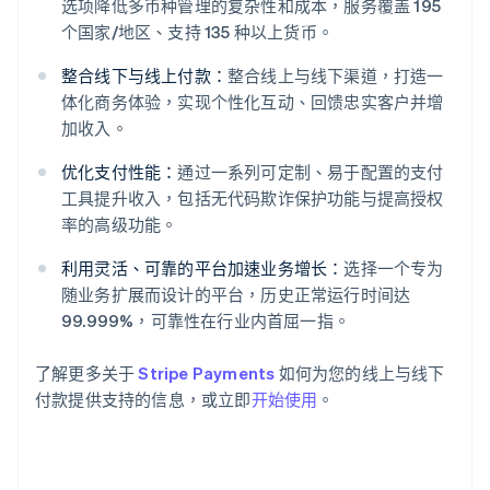
选项降低多币种管理的复杂性和成本，服务覆盖 195
个国家/地区、支持 135 种以上货币。
整合线下与线上付款：
整合线上与线下渠道，打造一
体化商务体验，实现个性化互动、回馈忠实客户并增
阿联酋
加收入。
English
爱尔兰
优化支付性能：
通过一系列可定制、易于配置的支付
English
工具提升收入，包括无代码欺诈保护功能与提高授权
爱沙尼亚
率的高级功能。
English
奥地利
利用灵活、可靠的平台加速业务增长：
选择一个专为
Deutsch
English
随业务扩展而设计的平台，历史正常运行时间达
澳大利亚
99.999%，可靠性在行业内首屈一指。
English
巴西
Português
English
了解更多关于
Stripe Payments
如何为您的线上与线下
保加利亚
付款提供支持的信息，或立即
开始使用
。
English
比利时
Nederlands
Français
Deutsch
English
波兰