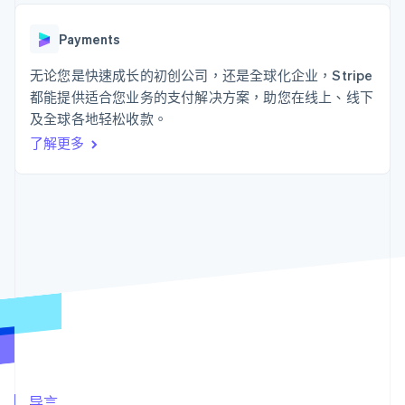
上
Stripe Sigma
产品路线图
SaaS
自定义报告
Authorization
Sessions 年度大会
Boost
Data Pipeline
Payments
招聘
支付成功率优
数据同步
资讯中心
化
资源
无论您是快速成长的初创公司，还是全球化企业，Stripe
Stripe Press
Link
按行业
都能提供适合您业务的支付解决方案，助您在线上、线下
加速结账
应用集成
及全球各地轻松收款。
AI 企业
代码示例
创作者经济
开发者博客
联系
了解更多
游戏
API 状态
酒店、旅游与休闲
联系销售
更多
保险
成为合作伙伴
Product roadmap
媒体与娱乐
了解未来规划
非营利组织
专业服务
Radar
公共部门
欺诈防范
零售
Atlas
初创企业注册
Climate
生态系统
碳移除
合作伙伴
Stripe App Marketplace
导言