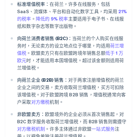
标准增值税率：
在荷兰，许多在线服务，包括
SaaS、流媒体、平台和自动化数字工具，均采用
21%
的税率
。
降低的 9% 税率
主要适用于电子书、在线报
纸和数字杂志等数字出版物。
向荷兰消费者销售 (B2C)：
当荷兰的个人购买在线服
务时，无论卖方的设立地点位于哪里，均适用
荷兰增
值税
。欧盟卖方只有在欧盟跨境年销售总额
低于 1 万
欧元
时，才能适用本国增值税。超过该金额则适用荷
兰增值税。
向荷兰企业 (B2B) 销售：
对于两家注册增值税的荷兰
企业之间的交易，卖方收取荷兰增值税，买方可扣除
该增值税。对于欧盟跨境 B2B 销售，增值税通常向客
户采取
对方缴税
机制。
非欧盟卖方：
欧盟境外的企业必须从首次销售起，对
B2C 数字服务收取荷兰增值税，而 B2B 销售则需遵守
对方缴税机制
。许多主体通过非欧盟
一站式服务
注
册，以避免单独注册荷兰增值税。