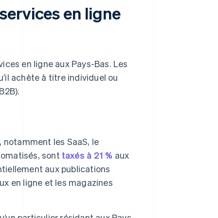
ervices en ligne
vices en ligne aux Pays-Bas. Les
’il achète à titre individuel ou
 B2B).
, notamment les SaaS, le
utomatisés, sont
taxés à 21 %
aux
tiellement aux publications
aux en ligne et les magazines
u’un particulier résidant aux Pays-