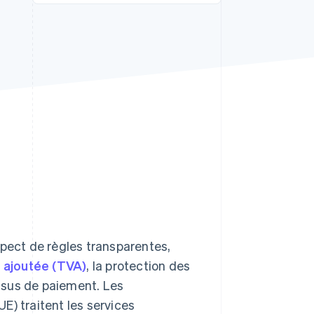
Stripe Sessions 2026
Découvrez comment
Stripe construit
l’infrastructure
économique de l’IA.
Regarder la vidéo
spect de règles transparentes,
r ajoutée (TVA)
, la protection des
ssus de paiement. Les
E) traitent les services