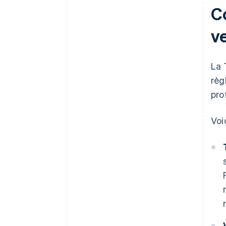
C
v
La 
règ
pro
Voi