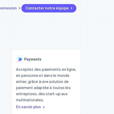
onnexion
Contacter notre équipe
Ressources
Écosystème
Contact
t marketplaces
Plus
Intégrations d'applications
Partenaires
Contacter notre équipe
Product roadmap
elle
Exemples de code
Stripe App Marketplace
Devenir partenaire
Découvrez les prochaines
r les
Blog des développeurs
évolutions
rs
État de l'API
 platforms
Radar
ciers intégrés
Payments
Prévention de la fraude
ratif
es et virtuelles
Atlas
Acceptez des paiements en ligne,
Constitution de start-up
en personne et dans le monde
Climate
entier, grâce à une solution de
Élimination du carbone
paiement adaptée à toutes les
Identity
entreprises, des start-up aux
Vérification de l'identité
multinationales.
En savoir plus