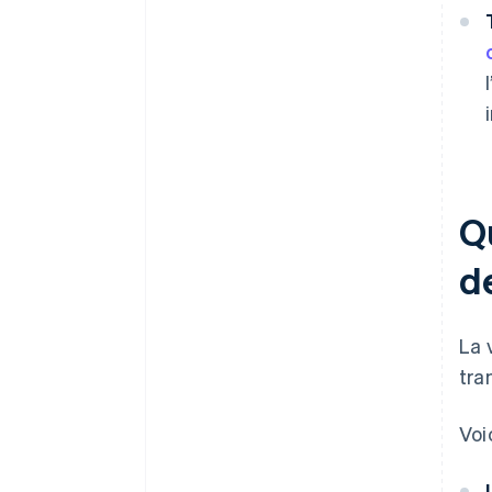
Q
d
La 
tra
Voi