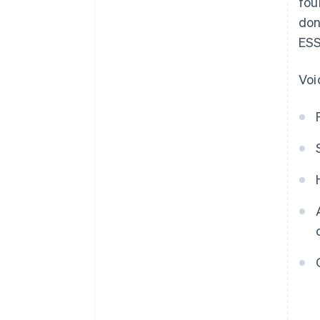
fou
don
ESS
Voi