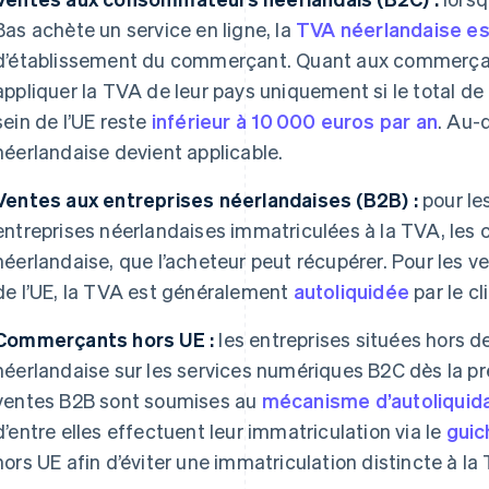
Bas achète un service en ligne, la
TVA néerlandaise es
d’établissement du commerçant. Quant aux commerçants
appliquer la TVA de leur pays uniquement si le total de 
sein de l’UE reste
inférieur à 10 000 euros par an
. Au-
néerlandaise devient applicable.
Ventes aux entreprises néerlandaises (B2B) :
pour le
entreprises néerlandaises immatriculées à la TVA, le
néerlandaise, que l’acheteur peut récupérer. Pour les v
de l’UE, la TVA est généralement
autoliquidée
par le cl
Commerçants hors UE :
les entreprises situées hors de
néerlandaise sur les services numériques B2C dès la pr
ventes B2B sont soumises au
mécanisme d’autoliquida
d’entre elles effectuent leur immatriculation via le
guic
hors UE afin d’éviter une immatriculation distincte à la