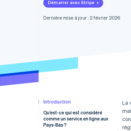
Authorization Boost
Démarrer avec Stripe
Acceptation optimisée
Link
Paiements accélérés
Dernière mise à jour : 2 février 2026
Financial Connections
Comptes financiers associés
Introduction
La 
mai
Qu’est-ce qui est considéré
comme un service en ligne aux
con
Pays-Bas ?
rég