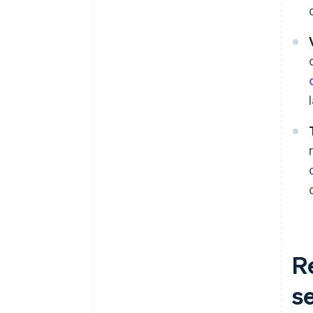
Re
se