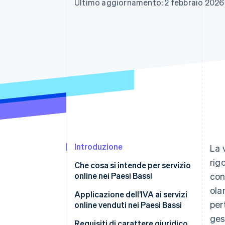
Ultimo aggiornamento: 2 febbraio 2026
Link
Pagamento accelerato
Financial Connections
Conti finanziari collegati
Introduzione
La 
rig
Che cosa si intende per servizio
online nei Paesi Bassi
con
ola
Applicazione dell’IVA ai servizi
per
online venduti nei Paesi Bassi
ges
Requisiti di carattere giuridico