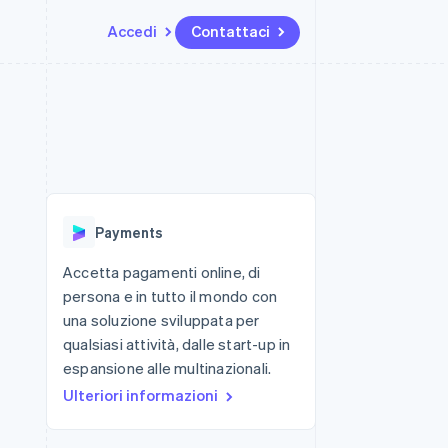
Accedi
Contattaci
Risorse
Ecosistema
Recapiti
me e marketplace
Altro
Integrazioni app
Partner
Contattaci
Product roadmap
ns
Esempi di codice
Stripe App Marketplace
Diventa nostro partner
Scopri cosa ti aspetta
 piattaforme
Blog per sviluppatori
ibero
Stato dell'API
Radar
Prevenzione delle frodi
Payments
Atlas
Costituzione di start-up
Accetta pagamenti online, di
persona e in tutto il mondo con
Climate
Rimozione del carbonio
una soluzione sviluppata per
qualsiasi attività, dalle start-up in
Identity
Verifica online dell'identità
espansione alle multinazionali.
Ulteriori informazioni