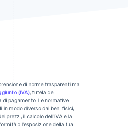
Stripe Sessions 2026
Scopri come Stripe sta
costruendo
l'infrastruttura
economica per l'IA.
Guarda ora
omprensione di norme trasparenti ma
ggiunto (IVA)
, tutela dei
ra di pagamento. Le normative
i in modo diverso dai beni fisici,
 prezzi, il calcolo dell'IVA e la
ormità o l'esposizione della tua