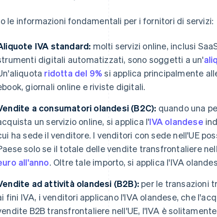
o le informazioni fondamentali per i fornitori di servizi:
Aliquote IVA standard:
molti servizi online, inclusi Sa
strumenti digitali automatizzati, sono soggetti a un'
ali
Un'aliquota
ridotta del 9%
si applica principalmente all
ebook, giornali online e riviste digitali.
Vendite a consumatori olandesi (B2C):
quando una per
acquista un servizio online, si applica l'
IVA olandese
ind
cui ha sede il venditore. I venditori con sede nell'UE pos
Paese solo se il totale delle vendite transfrontaliere ne
euro all'anno
. Oltre tale importo, si applica l'IVA olande
Vendite ad attività olandesi (B2B):
per le transazioni t
ai fini IVA, i venditori applicano l'IVA olandese, che l'ac
vendite B2B transfrontaliere nell'UE, l'IVA è solitamen