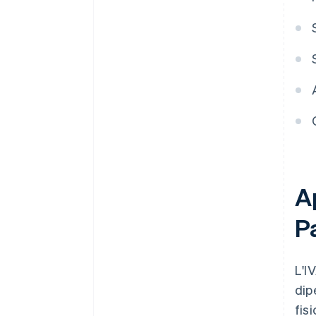
Ap
P
L'I
dip
fis