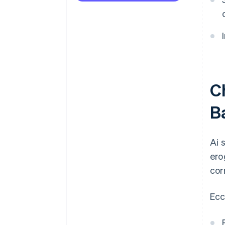
Ch
B
Ai 
ero
cor
Ecco