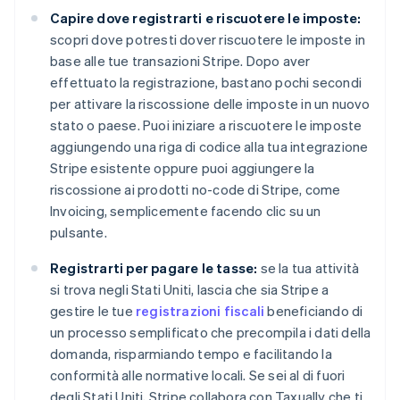
Capire dove registrarti e riscuotere le imposte:
scopri dove potresti dover riscuotere le imposte in
base alle tue transazioni Stripe. Dopo aver
effettuato la registrazione, bastano pochi secondi
per attivare la riscossione delle imposte in un nuovo
stato o paese. Puoi iniziare a riscuotere le imposte
aggiungendo una riga di codice alla tua integrazione
Stripe esistente oppure puoi aggiungere la
Australia
riscossione ai prodotti no-code di Stripe, come
English
Austria
Invoicing, semplicemente facendo clic su un
Deutsch
English
pulsante.
Belgio
Nederlands
Français
Deutsch
English
Registrarti per pagare le tasse:
se la tua attività
Brasile
si trova negli Stati Uniti, lascia che sia Stripe a
Português
English
gestire le tue
registrazioni fiscali
beneficiando di
Bulgaria
un processo semplificato che precompila i dati della
English
Canada
domanda, risparmiando tempo e facilitando la
English
Français
conformità alle normative locali. Se sei al di fuori
Cina continentale
degli Stati Uniti, Stripe collabora con Taxually che ti