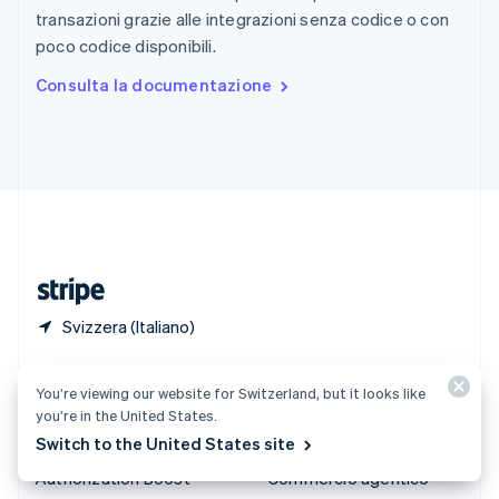
English
Italiano
transazioni grazie alle integrazioni senza codice o con
Spagna
poco codice disponibili.
Español
English
Stati Uniti
Consulta la documentazione
English
Español
简体中文
Svezia
Svenska
English
Svizzera
Deutsch
Français
Italiano
English
Thailandia
ไทย
English
Ungheria
English
Svizzera (Italiano)
Prodotti e prezzi
Soluzioni
You’re viewing our website for Switzerland, but it looks like
Tariffe
Aziende
you’re in the United States.
Switch to the United States site
Atlas
Start-up
Authorization Boost
Commercio agentico