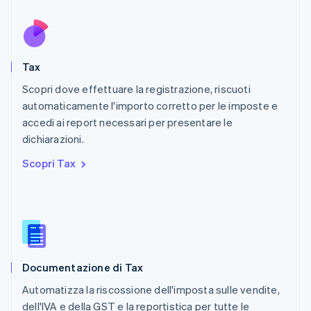
English
Nuova Zelanda
English
Paesi Bassi
Nederlands
English
Tax
Polonia
English
Scopri dove effettuare la registrazione, riscuoti
Portogallo
automaticamente l'importo corretto per le imposte e
Português
English
accedi ai report necessari per presentare le
RAS di Hong Kong, Cina
dichiarazioni.
English
简体中文
Regno Unito
Scopri Tax
English
Repubblica Ceca
English
Romania
English
Singapore
English
简体中文
Documentazione di Tax
Slovacchia
English
Automatizza la riscossione dell'imposta sulle vendite,
Slovenia
dell'IVA e della GST e la reportistica per tutte le