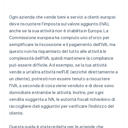
3. Raccolta di prove in merito alla posizione
dell’acquirente
Ogni azienda che vende beni e servizi a clienti europei
4. Dichiarazione IVA
deve riscuotere l'imposta sul valore aggiunto (IVA),
anche se la sua attività non è stabilita in Europa. La
Commissione europea ha compiuto uno sforzo per
semplificare la riscossione e il pagamento dell'IVA, ma
questo non ha risparmiato del tutto alle attività le
complessità dell'IVA, quindi mantenere la compliance
può essere difficile. Ad esempio, se la tua attività
vende a un'altra attività nell'UE (anziché direttamente a
un cliente), potresti non essere tenuto a riscuotere
l'IVA, a seconda di cosa viene venduto e di dove sono
domiciliate entrambe le attività. Inoltre, per ogni
vendita soggetta a IVA, le autorità fiscali richiedono di
raccogliere dati aggiuntivi per verificare l'indirizzo del
cliente.
Questa guida è stata redatta per le aziende che