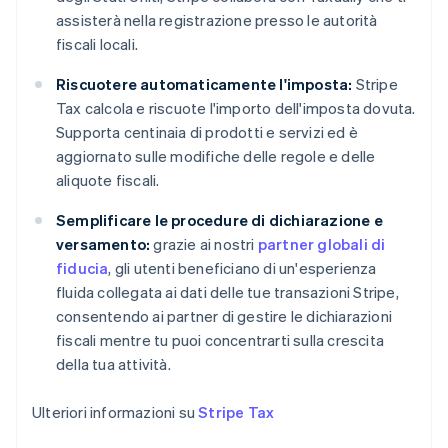
简体中文
English
assisterà nella registrazione presso le autorità
Cipro
fiscali locali.
English
Croazia
Riscuotere automaticamente l'imposta:
Stripe
English
Italiano
Danimarca
Tax calcola e riscuote l'importo dell'imposta dovuta.
English
Supporta centinaia di prodotti e servizi ed è
Emirati Arabi Uniti
aggiornato sulle modifiche delle regole e delle
English
aliquote fiscali.
Estonia
English
Semplificare le procedure di dichiarazione e
Finlandia
versamento:
grazie ai nostri
partner globali di
English
Svenska
fiducia
, gli utenti beneficiano di un'esperienza
Francia
fluida collegata ai dati delle tue transazioni Stripe,
Français
English
Germania
consentendo ai partner di gestire le dichiarazioni
Deutsch
English
fiscali mentre tu puoi concentrarti sulla crescita
Giappone
della tua attività.
日本語
English
Gibilterra
Ulteriori informazioni su
Stripe Tax
English
Grecia