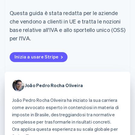
utente
Automazione
Gestione del denaro
Gestire gli
flessibile
Metodi di
della contabilità
Roadmap del prodotto
Piattaforme
abbonamenti
Questa guida è stata redatta per le aziende
pagamento
Stripe Sigma
Conferenza annuale
SaaS
Offrire addebiti in base
Accesso a
Report
Sessions
che vendono a clienti in UE e tratta le nozioni
all'utilizzo
oltre 125
personalizzati
Lavora con noi
Emettere carte
base relative all'IVA e allo sportello unico (OSS)
Terminal
Data Pipeline
Sala stampa
garantite da stablecoin
Pagamenti di
Sincronizzazione
Stripe Press
per l'IVA.
Per settore
persona
dei dati
Esegui il provisioning e
Authorization
gestisci i servizi con gli
Boost
Aziende di IA
agenti
Inizia a usare Stripe
Accettazione
Creator economy
Recapiti
ottimizzata
Gaming
Link
Ospitalità, viaggi e
Contattaci
Pagamento
tempo libero
Diventa nostro partner
Risorse
Assicurazione
accelerato
Media e
João Pedro Rocha Oliveira
Financial
intrattenimento
Integrazioni app
Connections
Organizzazioni non
Esempi di codice
Conti finanziari
João Pedro Rocha Oliveira ha iniziato la sua carriera
profit
Blog per sviluppatori
collegati
Servizi professionali
Stato dell'API
come avvocato esperto in contenziosi in materia di
Pubblica
imposte in Brasile, destreggiandosi tra normative
amministrazione
complesse per trasformarle in risultati concreti.
Commercio al dettaglio
Altro
Ora applica questa esperienza su scala globale per
Product roadmap