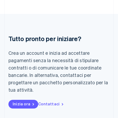
English
India
English
Irlanda
English
Italia
Italiano
English
Tutto pronto per iniziare?
Lettonia
English
Liechtenstein
Crea un account e inizia ad accettare
Deutsch
English
Lituania
pagamenti senza la necessità di stipulare
English
contratti o di comunicare le tue coordinate
Lussemburgo
bancarie. In alternativa, contattaci per
Français
Deutsch
English
progettare un pacchetto personalizzato per la
Malaysia
English
简体中文
tua attività.
Malta
English
Messico
Inizia ora
Contattaci
Español
English
Norvegia