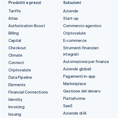
Prodotti e prezzi
Soluzioni
Tariffe
Aziende
Atlas
Start-up
Authorization Boost
Commercio agentico
Billing
Criptovalute
Capital
E-commerce
Checkout
Strumenti finanziari
integrati
Climate
Automazione per finanza
Connect
Aziende globali
Criptovalute
Pagamenti in-app
Data Pipeline
Marketplace
Elements
Gestione del denaro
Financial Connections
Piattaforme
Identity
SaaS
Invoicing
Aziende di IA
Issuing