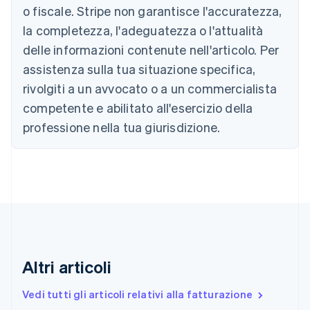
Português
English
o fiscale. Stripe non garantisce l'accuratezza,
Bulgaria
la completezza, l'adeguatezza o l'attualità
English
Canada
delle informazioni contenute nell'articolo. Per
English
Français
assistenza sulla tua situazione specifica,
Cina continentale
简体中文
English
rivolgiti a un avvocato o a un commercialista
Cipro
competente e abilitato all'esercizio della
English
Croazia
professione nella tua giurisdizione.
English
Italiano
Danimarca
English
Emirati Arabi Uniti
English
Estonia
English
Finlandia
English
Svenska
Altri articoli
Francia
Français
English
Vedi tutti gli articoli relativi alla fatturazione
Germania