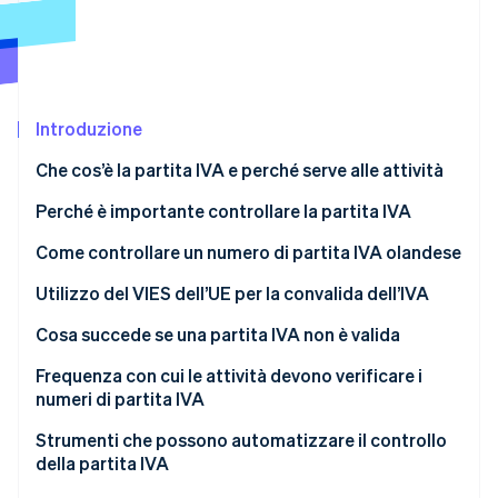
Radar
Prevenzione delle frodi
Ecosistema
Atlas
Costituzione di start-up
Partner
Stripe App Marketplace
Introduzione
Climate
Rimozione del carbonio
Che cos’è la partita IVA e perché serve alle attività
Identity
Perché è importante controllare la partita IVA
Verifica online dell'identità
Non puoi applicare l’aliquota zero senza una partita
Come controllare un numero di partita IVA olandese
IVA valida
Passaggi per verificare una partita IVA olandese
Utilizzo del VIES dell’UE per la convalida dell’IVA
Questo ti protegge da errori e frodi
Cosa succede se una partita IVA non è valida
Stripe Sessions 2026
Ti occorre una prova della due diligence
Scopri come Stripe sta costruendo l'infrastruttura economi
Se la rilevi prima della vendita
Frequenza con cui le attività devono verificare i
Guarda ora
Mantiene puliti la fatturazione e i report
numeri di partita IVA
Se la rilevi dopo la vendita
Strumenti che possono automatizzare il controllo
Se alla fine una partita IVA non viene convalidata
della partita IVA