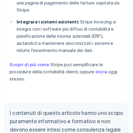
una pagina di pagamento delle fatture ospitata da
Stripe.
Integrare i sistemi esistenti:
Stripe Invoicing si
integra con i software più diffusi di contabilità e
pianificazione delle risorse aziendali (ERP),
aiutandoti a mantenere sincronizzati i sistemi e
ridurre l'inserimento manuale dei dati.
Scopri di più come
Stripe può semplificare le
procedure della contabilità clienti, oppure
inizia
oggi
stesso.
Australia
English
Austria
Deutsch
English
I contenuti di questo articolo hanno uno scopo
Belgio
puramente informativo e formativo e non
Nederlands
Français
Deutsch
English
Brasile
devono essere intesi come consulenza legale