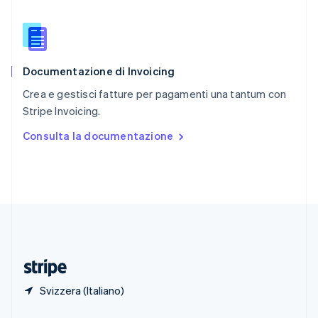
English
Singapore
English
简体中文
Slovacchia
English
Documentazione di Invoicing
Slovenia
English
Italiano
Crea e gestisci fatture per pagamenti una tantum con
Spagna
Stripe Invoicing.
Español
English
Stati Uniti
Consulta la documentazione
English
Español
简体中文
Svezia
Svenska
English
Svizzera
Deutsch
Français
Italiano
English
Thailandia
ไทย
English
Ungheria
English
Svizzera (Italiano)