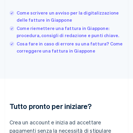
Deutsch
English
Giappone
日本語
English
Come scrivere un avviso per la digitalizzazione
Gibilterra
delle fatture in Giappone
English
Come riemettere una fattura in Giappone:
Grecia
procedura, consigli di redazione e punti chiave.
English
India
Cosa fare in caso di errore su una fattura? Come
English
correggere una fattura in Giappone
Irlanda
English
Italia
Italiano
English
Lettonia
English
Liechtenstein
Deutsch
English
Lituania
Tutto pronto per iniziare?
English
Lussemburgo
Crea un account e inizia ad accettare
Français
Deutsch
English
Malaysia
pagamenti senza la necessità di stipulare