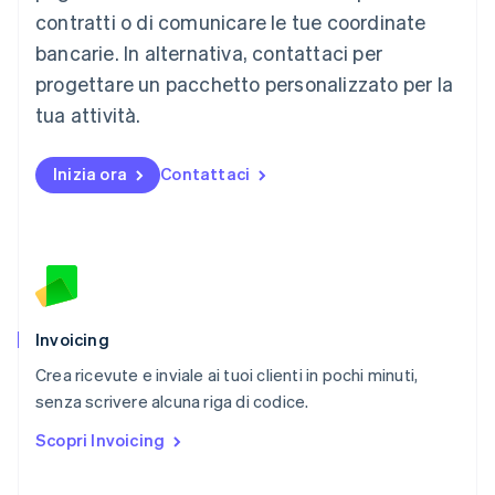
English
简体中文
contratti o di comunicare le tue coordinate
Malta
English
bancarie. In alternativa, contattaci per
Messico
progettare un pacchetto personalizzato per la
Español
English
Norvegia
tua attività.
English
Nuova Zelanda
Inizia ora
Contattaci
English
Paesi Bassi
Nederlands
English
Polonia
English
Portogallo
Português
English
RAS di Hong Kong, Cina
Invoicing
English
简体中文
Crea ricevute e inviale ai tuoi clienti in pochi minuti,
Regno Unito
English
senza scrivere alcuna riga di codice.
Repubblica Ceca
Scopri Invoicing
English
Romania